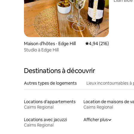
Lilah Blue
privée dan
Maison d'hôtes ⋅ Edge Hill
Évaluation moyenne sur 
4,94 (216)
Studio à Edge Hill
Destinations à découvrir
Autres types de logements
Lieux incontournables à 
Locations d'appartements
Cairns Regional
Cairns Regional
Locations avec jacuzzi
Afficher plus
Cairns Regional