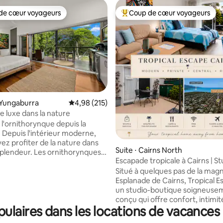
de cœur voyageurs
Coup de cœur voyageurs
 cœur voyageurs les plus appréciés
Coups de cœur voyageurs les p
la base de 269 commentaires : 4,95 sur 5
 Yungaburra
Évaluation moyenne sur la base de 215 comme
4,98 (215)
e luxe dans la nature
l'ornithorynque depuis la
. Depuis l'intérieur moderne,
ez profiter de la nature dans
Suite ⋅ Cairns North
splendeur. Les ornithorynques,
Escapade tropicale à Cairns | St
s animaux aquatiques et les
de l'Esplanade
Situé à quelques pas de la magn
nt visibles depuis le bar à petit
Esplanade de Cairns, Tropical E
ocktail ainsi que depuis la
un studio-boutique soigneuse
 ou la douche extérieure. La
conçu qui offre confort, intimit
de décision que vous devrez
laires dans les locations de vacances 
praticité. Parfait pour les couples et les
st de savoir quel point de vue
voyageurs en solo : profitez d'
r. Il y a la superbe cheminée qui