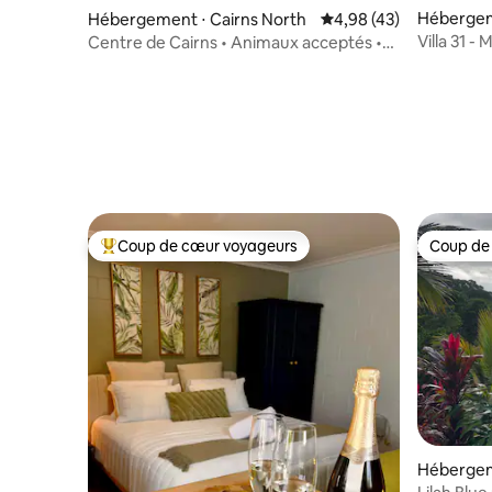
Hébergem
Hébergement ⋅ Cairns North
Évaluation moyenne sur
4,98 (43)
Villa 31 -
Centre de Cairns • Animaux acceptés •
piscine c
Promenade jusqu'à l'Esplanade
Coup de cœur voyageurs
Coup de
Coups de cœur voyageurs les plus appréciés
Coup de
Hébergem
ewah