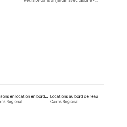
Retraite dans un jardin avec piscine -
Studio entièrement indépendant
Maisons en location en bord de mer
Locations au bord de l'eau
rns Regional
Cairns Regional