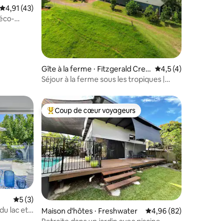
ntaires : 4,93 sur 5
Évaluation moyenne sur la base de 43 commentaires : 4,91 sur 5
4,91 (43)
 éco-
Gîte à la ferme ⋅ Fitzgerald Cree
Évaluation moyenne 
4,5 (4)
k
Séjour à la ferme sous les tropiques |
Chevaux, bovins et forêt tropicale
Coup de cœur voyageurs
Coups de cœur voyageurs les plus appréciés
Évaluation moyenne sur la base de 3 commentaires : 5 sur 5
5 (3)
 du lac et
taires : 4,82 sur 5
Maison d'hôtes ⋅ Freshwater
Évaluation moyenne su
4,96 (82)