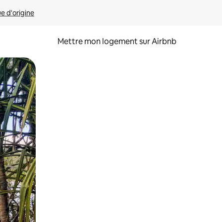
ue d'origine
Mettre mon logement sur Airbnb
sant glisser.