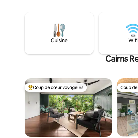
s'étend de
arboricoles. La propriété dispose d'un
jusqu'à la
accès direct à la rivière pour un après-
* ATTENTIO
midi paresseux.
imposés e
non par le
Cuisine
Wifi
Cairns Re
Coup de cœur voyageurs
Coup de
Coups de cœur voyageurs les plus appréciés
Coup de