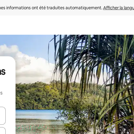
nes informations ont été traduites automatiquement. 
Afficher la lang
ns
es
hes vers le haut et vers le bas pour les parcourir ou en appuyant et en fai