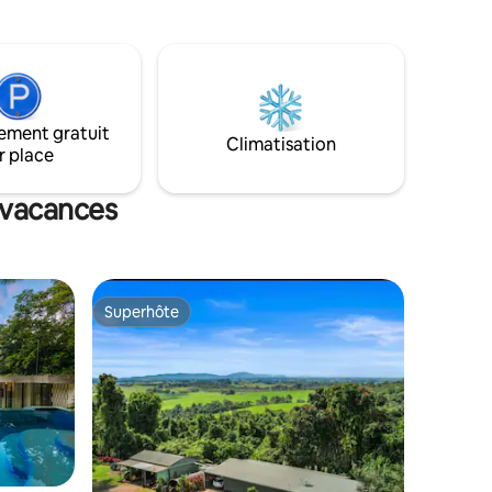
e
l'impression de séjourner dans un
lix et
sanctuaire caché et écologique où la
as légers.
nature fait tout le travail.
n size
e Barrière
is
ement gratuit
space
Climatisation
r place
e vacances
Superhôte
Superhôte