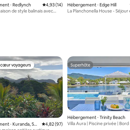
ent ⋅ Redlynch
Évaluation moyenne sur la base de 14 comme
4,93 (14)
Hébergement ⋅ Edge Hill
 la base de 43 commentaires : 4,98 sur 5
 Maison de style balinais avec
La Planchonella House - Séjour
hauffée
responsable de luxe
 cœur voyageurs
Superhôte
 cœur voyageurs
Superhôte
Hébergement ⋅ Trinity Beach
Villa Aura | Piscine privée | Bord
ent ⋅ Kuranda, Spe
Évaluation moyenne sur la base de 97 commen
4,82 (97)
près de la plage