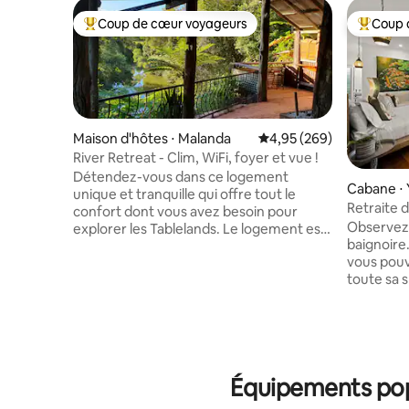
Coup de cœur voyageurs
Coup 
Coups de cœur voyageurs les plus appréciés
Coups de
Maison d'hôtes ⋅ Malanda
Évaluation moyenne sur 
4,95 (269)
River Retreat - Clim, WiFi, foyer et vue !
Détendez-vous dans ce logement
Cabane ⋅
unique et tranquille qui offre tout le
Retraite d
confort dont vous avez besoin pour
Observez 
explorer les Tablelands. Le logement est
baignoire
conçu pour vous assurer un séjour
vous pouv
confortable. Coin salon confortable avec
toute sa 
kitchenette, patio privé et parking
les autre
couvert. Le Shearing Shed dispose d'une
oiseaux so
terrasse donnant sur des paysages et
déjeuner/c
une rivière à couper le souffle. Le foyer
baignoire
extérieur et le barbecue en font l'endroit
plus gran
idéal pour se détendre avec l'observation
Équipements popu
prendre e
des ornithorynques et la visite
privilégie
occasionnelle des kangourous