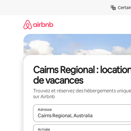
Aller
Certai
directement
au
contenu
Cairns Regional : locatio
de vacances
Trouvez et réservez des hébergements uniqu
sur Airbnb
Adresse
Lorsque les résultats s'affichent, utilisez les flèc
Arrivée