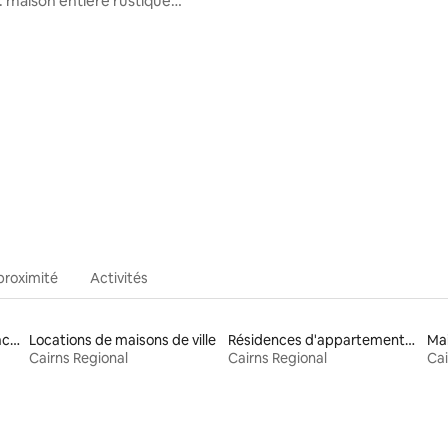
 : maison entière rustique
s la forêt tropicale
la base de 216 commentaires : 4,94 sur 5
proximité
Activités
Location de maisons de vacances
Locations de maisons de ville
Résidences d'appartements en location
Cairns Regional
Cairns Regional
Cai