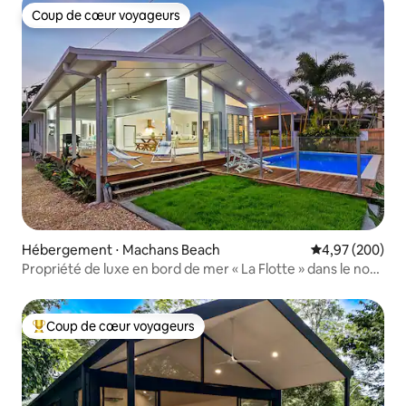
Coup de cœur voyageurs
Coup de cœur voyageurs
Hébergement ⋅ Machans Beach
Évaluation moy
4,97 (200)
Propriété de luxe en bord de mer « La Flotte » dans le nord
du Queensland
Coup de cœur voyageurs
Coups de cœur voyageurs les plus appréciés