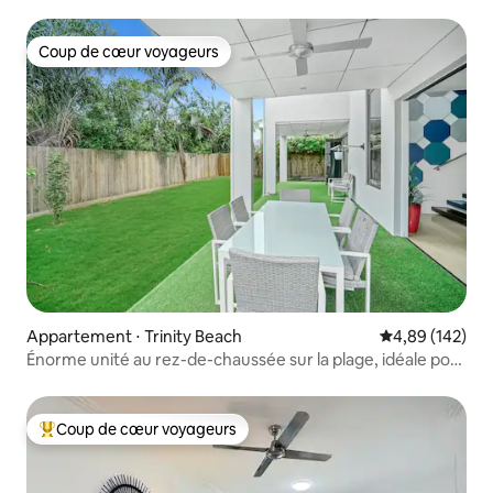
tropicale » + 4 piscines
Coup de cœur voyageurs
Coup de cœur voyageurs
Appartement ⋅ Trinity Beach
Évaluation moy
4,89 (142)
Énorme unité au rez-de-chaussée sur la plage, idéale pour
les familles
Coup de cœur voyageurs
Coups de cœur voyageurs les plus appréciés