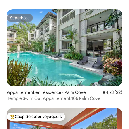
Superhôte
Superhôte
Appartement en résidence ⋅ Palm Cove
Évaluation mo
4,73 (22)
Temple Swim Out Appartement 106 Palm Cove
Coup de cœur voyageurs
Coups de cœur voyageurs les plus appréciés