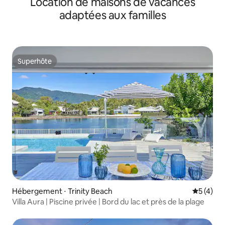
Location de maisons de vacances
adaptées aux familles
Superhôte
Superhôte
Hébergement ⋅ Trinity Beach
Évaluatio
5 (4)
Villa Aura | Piscine privée | Bord du lac et près de la plage