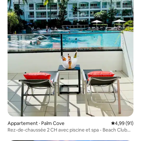
Appartement ⋅ Palm Cove
Évaluation mo
4,99 (91)
Rez-de-chaussée 2 CH avec piscine et spa - Beach Club
3213/3214