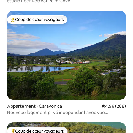
Studio Reef Retreat Palm Cove
Coup de cœur voyageurs
Coups de cœur voyageurs les plus appréciés
Appartement ⋅ Caravonica
Évaluation moy
4,96 (288)
Nouveau logement privé indépendant avec vue
imprenable
Coup de cœur voyageurs