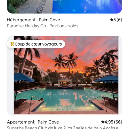
Hébergement ⋅ Palm Cove
Évaluatio
5 (6)
Paradise Holiday Co - Pavillons isolés
Coup de cœur voyageurs
Coups de cœur voyageurs les plus appréciés
Appartement ⋅ Palm Cove
Évaluation mo
4,95 (66)
Superbe Beach Club de luxe 2 lits 2 salles de bain Accès à