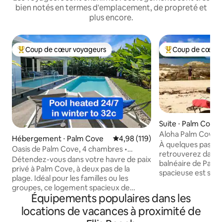
bien notés en termes d'emplacement, de propreté et
plus encore.
Coup de cœur voyageurs
Coup de cœur 
Coups de cœur voyageurs les plus appréciés
Coups de cœur vo
Suite ⋅ Palm Cove
Aloha Palm Cove -
Hébergement ⋅ Palm Cove
Évaluation moyenne sur la base 
4,98 (119)
Beach.
À quelques pas de 
Oasis de Palm Cove, 4 chambres •
retrouverez dans l
Piscine chauffée • Plage à pied
Détendez-vous dans votre havre de paix
balnéaire de Palm
privé à Palm Cove, à deux pas de la
spacieuse est situ
plage. Idéal pour les familles ou les
résidence de luxe
groupes, ce logement spacieux de
de cour. Il dispose d'un lit à baldaquin,
Équipements populaires dans les
4 chambres dispose d'une piscine
d'une salle de bain
chauffée, de plusieurs espaces de vie et
locations de vacances à proximité de
télévision, de thé/
de tout ce dont vous avez besoin. 🌴 Sur
réfrigérateur, d'u