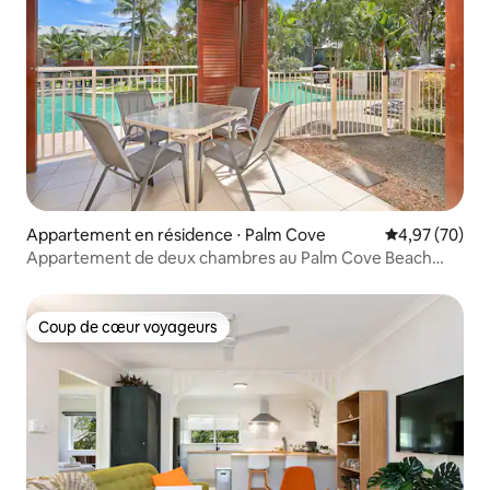
Appartement en résidence ⋅ Palm Cove
Évaluation mo
4,97 (70)
Appartement de deux chambres au Palm Cove Beach
Resort
Coup de cœur voyageurs
Coup de cœur voyageurs