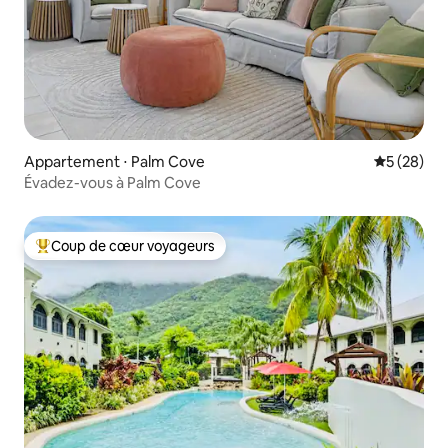
Appartement ⋅ Palm Cove
Évaluation
5 (28)
Évadez-vous à Palm Cove
Coup de cœur voyageurs
Coups de cœur voyageurs les plus appréciés