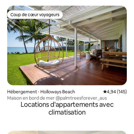
3 chambres et immense piscine
Coup de cœur voyageurs
Coup de cœur voyageurs
Hébergement ⋅ Holloways Beach
Évaluation moy
4,94 (145)
Maison en bord de mer @palmtreesforever_aus
Locations d'appartements avec
climatisation