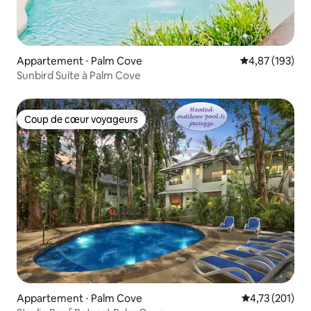
Appartement ⋅ Palm Cove
Évaluation moy
4,87 (193)
Sunbird Suite à Palm Cove
Coup de cœur voyageurs
Coup de cœur voyageurs
Appartement ⋅ Palm Cove
Évaluation moy
4,73 (201)