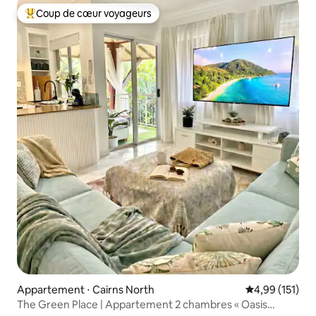
Coup de cœur voyageurs
Coups de cœur voyageurs les plus appréciés
Appartement ⋅ Cairns North
Évaluation moy
4,99 (151)
The Green Place | Appartement 2 chambres « Oasis