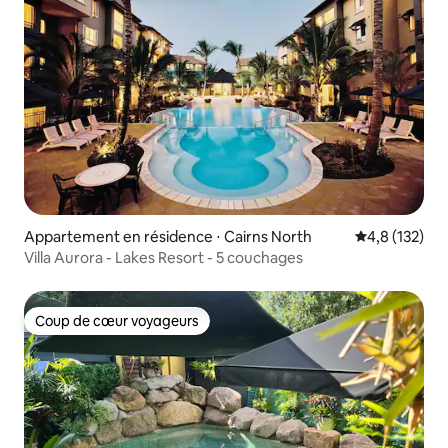
Appartement en résidence ⋅ Cairns North
Évaluation mo
4,8 (132)
Villa Aurora - Lakes Resort - 5 couchages
Coup de cœur voyageurs
Coup de cœur voyageurs