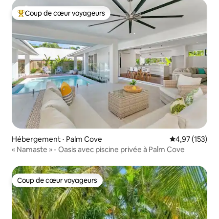
Coup de cœur voyageurs
Coups de cœur voyageurs les plus appréciés
Hébergement ⋅ Palm Cove
Évaluation moy
4,97 (153)
« Namaste » - Oasis avec piscine privée à Palm Cove
Coup de cœur voyageurs
Coup de cœur voyageurs