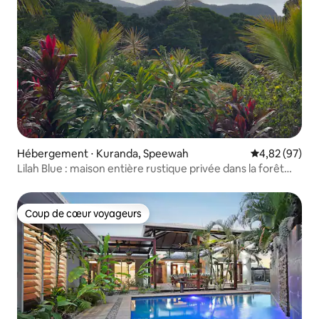
Hébergement ⋅ Kuranda, Speewah
Évaluation mo
4,82 (97)
Lilah Blue : maison entière rustique privée dans la forêt
tropicale
Coup de cœur voyageurs
Coup de cœur voyageurs