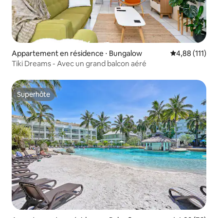
Appartement en résidence ⋅ Bungalow
Évaluation moy
4,88 (111)
Tiki Dreams - Avec un grand balcon aéré
Superhôte
Superhôte