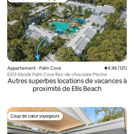
Coups de cœur voyageurs les plus appréciés
Appartement ⋅ Palm Cove
Évaluation moy
4,96 (121)
6313 Abode Palm Cove Rez-de-chaussée Piscine
Autres superbes locations de vacances à
proximité de Ellis Beach
Coup de cœur voyageurs
Coup de cœur voyageurs