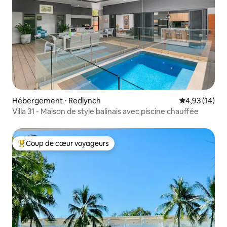
Hébergement ⋅ Redlynch
Évaluation mo
4,93 (14)
Villa 31 - Maison de style balinais avec piscine chauffée
Coup de cœur voyageurs
Coups de cœur voyageurs les plus appréciés