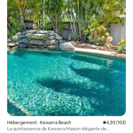
Hébergement ⋅ Kewarra Beach
Évaluation moy
4,93 (103)
La quintessence de Kewarra Maison élégante de