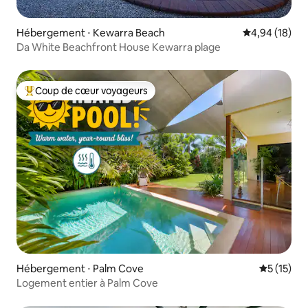
Hébergement ⋅ Kewarra Beach
Évaluation mo
4,94 (18)
Da White Beachfront House Kewarra plage
Coup de cœur voyageurs
Coups de cœur voyageurs les plus appréciés
Hébergement ⋅ Palm Cove
Évaluation
5 (15)
Logement entier à Palm Cove