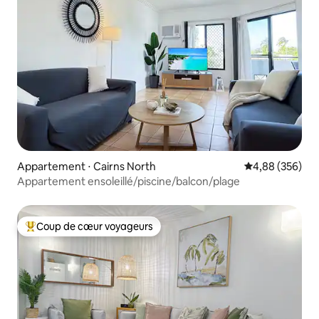
Appartement ⋅ Cairns North
Évaluation moy
4,88 (356)
Appartement ensoleillé/piscine/balcon/plage
Coup de cœur voyageurs
Coups de cœur voyageurs les plus appréciés