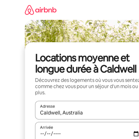
Aller
directement
au
contenu
Locations moyenne et
longue durée à Caldwell
Découvrez des logements où vous vous sente
comme chez vous pour un séjour d'un mois ou
plus.
Adresse
Lorsque les résultats s'affichent, utilisez les flèc
Arrivée