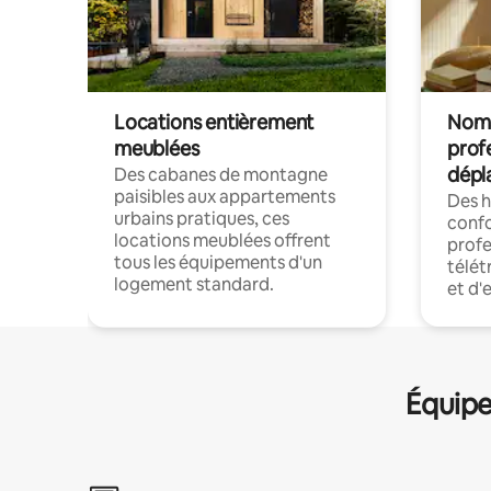
Locations entièrement
Noma
meublées
prof
dépl
Des cabanes de montagne
paisibles aux appartements
Des 
urbains pratiques, ces
confo
locations meublées offrent
profe
tous les équipements d'un
télét
logement standard.
et d'
Équipe