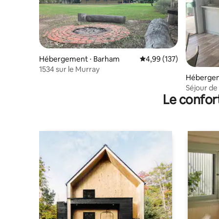
Hébergement ⋅ Barham
Évaluation moyenne sur
4,99 (137)
1534 sur le Murray
Hébergem
Séjour de
Le confor
Cohuna.