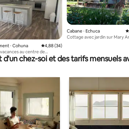
Cabane ⋅ Echuca
É
 la base de 137 commentaires : 4,99 sur 5
Cottage avec jardin sur Mary 
ent ⋅ Cohuna
Évaluation moyenne sur la base de 34 commen
4,88 (34)
 vacances au centre de
t d'un chez-soi et des tarifs mensuels 