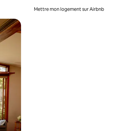
Mettre mon logement sur Airbnb
sant glisser.