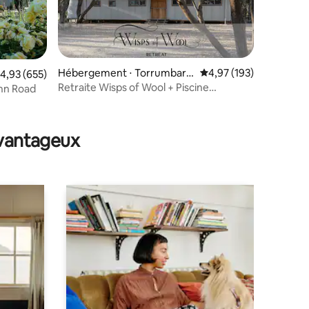
Hébergement ⋅ Torrumbarr
Évaluation moyenne sur
4,97 (193)
valuation moyenne sur la base de 655 commentaires : 4,93 sur 5
4,93 (655)
y
Retraite Wisps of Wool + Piscine
Ann Road
chauffée
taires : 4,88 sur 5
avantageux