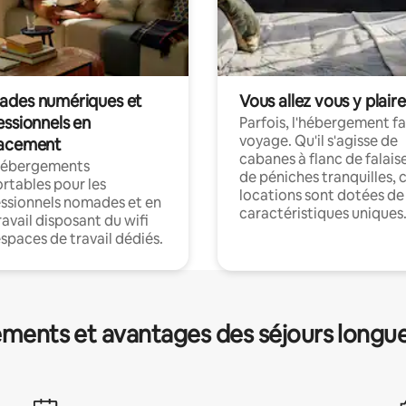
des numériques et
Vous allez vous y plaire
essionnels en
Parfois, l'hébergement fai
voyage. Qu'il s'agisse de
acement
cabanes à flanc de falais
hébergements
de péniches tranquilles, 
rtables pour les
locations sont dotées de
ssionnels nomades et en
caractéristiques uniques
ravail disposant du wifi
espaces de travail dédiés.
ments et avantages des séjours longu