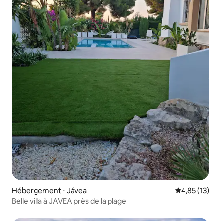
Hébergement ⋅ Jávea
Évaluation mo
4,85 (13)
Belle villa à JAVEA près de la plage