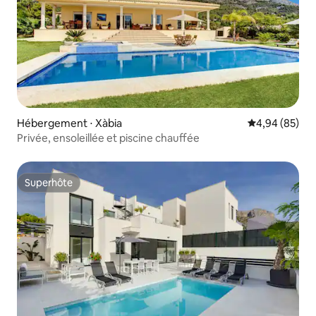
Hébergement ⋅ Xàbia
Évaluation mo
4,94 (85)
Privée, ensoleillée et piscine chauffée
Superhôte
Superhôte