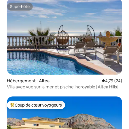
Superhôte
Superhôte
Hébergement ⋅ Altea
Évaluation mo
4,79 (24)
Villa avec vue sur la mer et piscine incroyable [Altea Hills]
Coup de cœur voyageurs
Coups de cœur voyageurs les plus appréciés