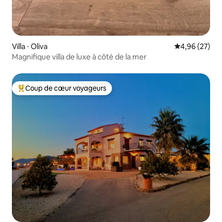
Villa ⋅ Oliva
Évaluation mo
4,96 (27)
Magnifique villa de luxe à côté de la mer
Coup de cœur voyageurs
Coups de cœur voyageurs les plus appréciés