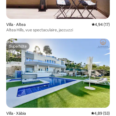
Villa ⋅ Altea
Évaluation mo
4,94 (17)
Altea Hills, vue spectaculaire, jaccuzzi
Superhôte
Superhôte
Villa ⋅ Xàbia
Évaluation mo
4,89 (53)