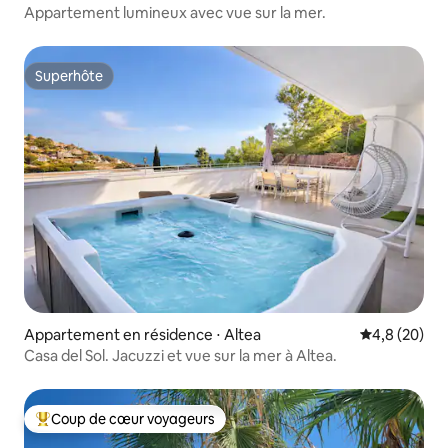
Appartement lumineux avec vue sur la mer.
Superhôte
Superhôte
Appartement en résidence ⋅ Altea
Évaluation m
4,8 (20)
Casa del Sol. Jacuzzi et vue sur la mer à Altea.
Coup de cœur voyageurs
Coups de cœur voyageurs les plus appréciés