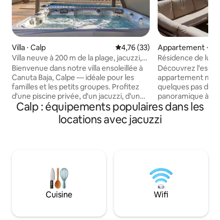
Villa ⋅ Calp
Évaluation moyenne sur la base
4,76 (33)
Appartement ⋅ B
Villa neuve à 200 m de la plage, jacuzzi,
Résidence de lux
piscine, barbecue
Bienvenue dans notre villa ensoleillée à
Découvrez l'escap
Canuta Baja, Calpe — idéale pour les
appartement magn
familles et les petits groupes. Profitez
quelques pas de l
d'une piscine privée, d'un jacuzzi, d'un
panoramique à cou
Calp : équipements populaires dans les
barbecue, d'une connexion Internet
Élégamment conçu,
haut débit, de 3 chambres, de 3 salles de
moderne pour un s
locations avec jacuzzi
bain et d'une courte distance de marche
simplicité. Profite
de la plage et des restaurants locaux.
piscines extérieur
Disponible pour les séjours longue
piscine intérieure
durée. Règlement intérieur : • Il est
de tennis et de pa
interdit de faire la fête ou de participer à
professionnelle et 
des événements. • Maximum de
aménagé. Les fami
6 voyageurs à tout moment. • Ne pas
l'aire de jeux dédi
fumer à l'intérieur de la villa. • Aucune
que le parking priv
Cuisine
Wifi
drogue ou substance illégale. • Les
commodité. RUACD-
voyageurs qui ne respectent pas ces
ESFCTU00000302
règles peuvent être invités à quitter
495094-A4