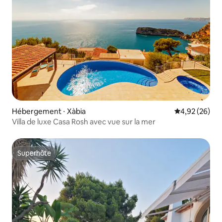
Hébergement ⋅ Xàbia
Évaluation mo
4,92 (26)
Villa de luxe Casa Rosh avec vue sur la mer
Superhôte
Superhôte