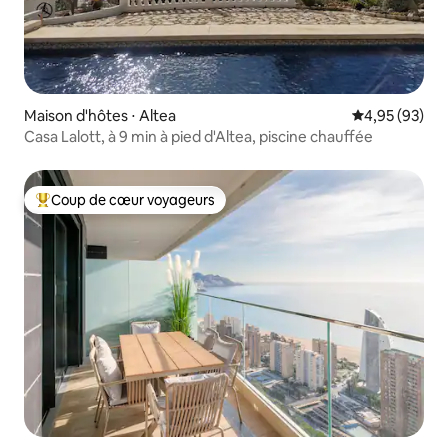
Maison d'hôtes ⋅ Altea
Évaluation mo
4,95 (93)
Casa Lalott, à 9 min à pied d'Altea, piscine chauffée
Coup de cœur voyageurs
Coups de cœur voyageurs les plus appréciés