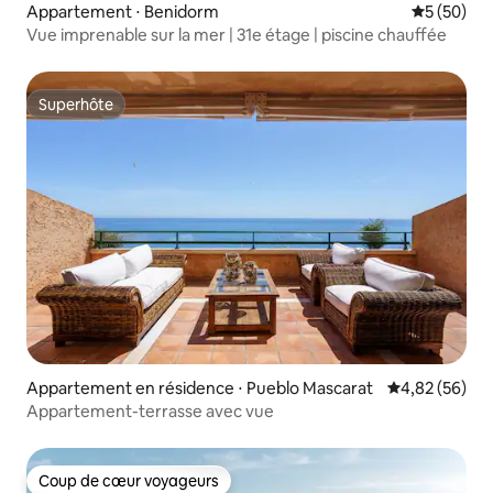
Appartement ⋅ Benidorm
Évaluation
5 (50)
Vue imprenable sur la mer | 31e étage | piscine chauffée
Superhôte
Superhôte
Appartement en résidence ⋅ Pueblo Mascarat
Évaluation mo
4,82 (56)
Appartement-terrasse avec vue
Coup de cœur voyageurs
Coup de cœur voyageurs