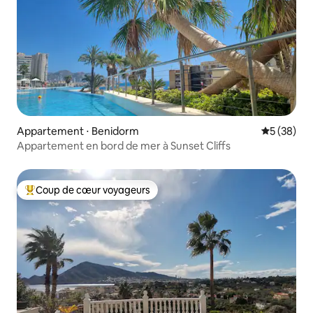
Appartement ⋅ Benidorm
Évaluation
5 (38)
Appartement en bord de mer à Sunset Cliffs
Coup de cœur voyageurs
Coups de cœur voyageurs les plus appréciés