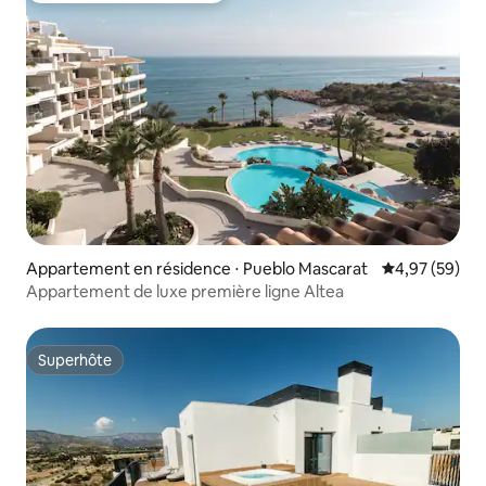
Appartement en résidence ⋅ Pueblo Mascarat
Évaluation mo
4,97 (59)
Appartement de luxe première ligne Altea
Superhôte
Superhôte