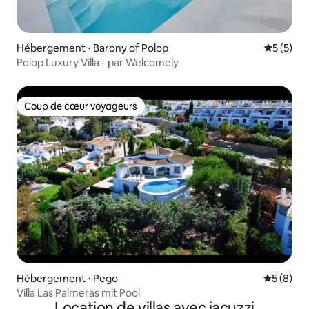
Hébergement ⋅ Barony of Polop
Évaluatio
5 (5)
Polop Luxury Villa - par Welcomely
Coup de cœur voyageurs
Coup de cœur voyageurs
Hébergement ⋅ Pego
Évaluatio
5 (8)
Villa Las Palmeras mit Pool
Location de villas avec jacuzzi