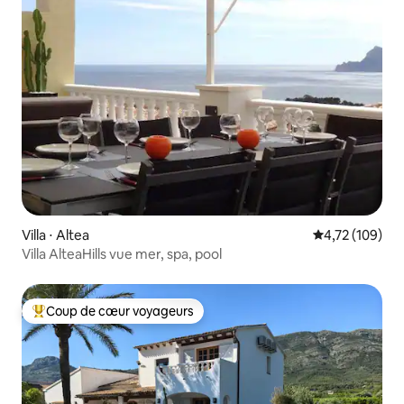
Villa ⋅ Altea
Évaluation moy
4,72 (109)
Villa AlteaHills vue mer, spa, pool
Coup de cœur voyageurs
Coups de cœur voyageurs les plus appréciés