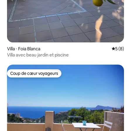
Villa ⋅ Foia Blanca
Évaluatio
5 (8)
Villa avec beau jardin et piscine
Coup de cœur voyageurs
Coup de cœur voyageurs