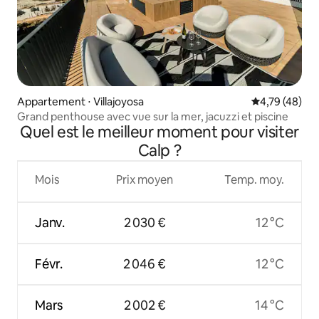
Appartement ⋅ Villajoyosa
Évaluation mo
4,79 (48)
Grand penthouse avec vue sur la mer, jacuzzi et piscine
Quel est le meilleur moment pour visiter
Calp ?
Mois
Prix moyen
Temp. moy.
Janv.
2 030 €
12 °C
Févr.
2 046 €
12 °C
Mars
2 002 €
14 °C