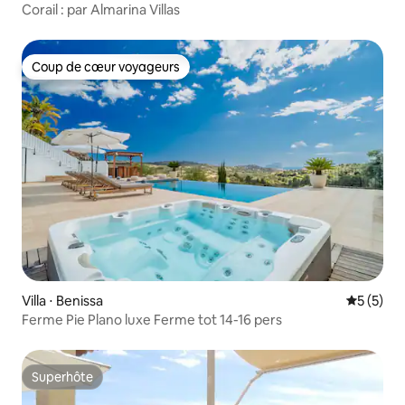
Corail : par Almarina Villas
Coup de cœur voyageurs
Coup de cœur voyageurs
Villa ⋅ Benissa
Évaluatio
5 (5)
Ferme Pie Plano luxe Ferme tot 14-16 pers
Superhôte
Superhôte