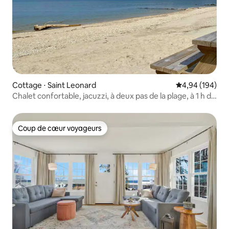
Cottage ⋅ Saint Leonard
Évaluation moy
4,94 (194)
Chalet confortable, jacuzzi, à deux pas de la plage, à 1 h de
Washington
Coup de cœur voyageurs
Coup de cœur voyageurs