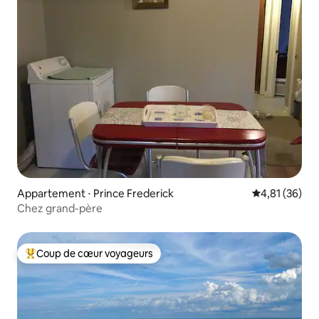
Appartement ⋅ Prince Frederick
Évaluation mo
4,81 (36)
Chez grand-père
Coup de cœur voyageurs
Coups de cœur voyageurs les plus appréciés