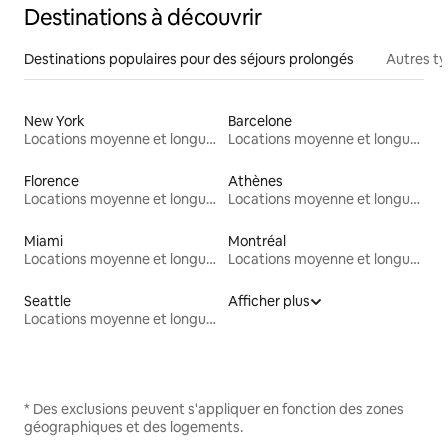
Destinations à découvrir
Destinations populaires pour des séjours prolongés
Autres t
New York
Barcelone
Locations moyenne et longue durée
Locations moyenne et longue durée
Florence
Athènes
Locations moyenne et longue durée
Locations moyenne et longue durée
Miami
Montréal
Locations moyenne et longue durée
Locations moyenne et longue durée
Seattle
Afficher plus
Locations moyenne et longue durée
* Des exclusions peuvent s'appliquer en fonction des zones
géographiques et des logements.