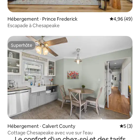
Hébergement ⋅ Prince Frederick
Évaluation mo
4,96 (49)
Escapade à Chesapeake
Superhôte
Superhôte
Hébergement ⋅ Calvert County
Évaluatio
5 (3)
Cottage Chesapeake avec vue sur l'eau
Le confort d'un chez-soi et des tarifs