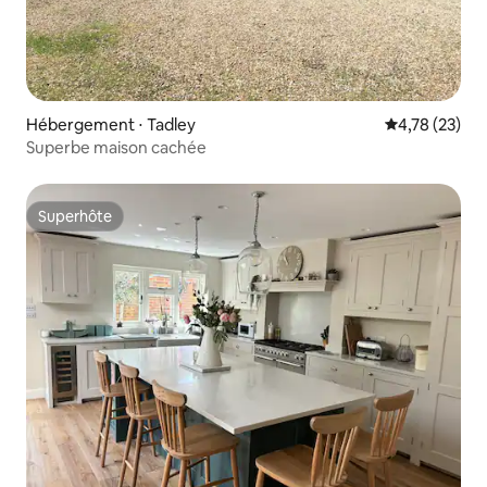
Hébergement ⋅ Tadley
Évaluation mo
4,78 (23)
Superbe maison cachée
Superhôte
Superhôte