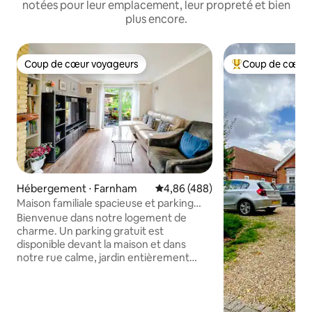
notées pour leur emplacement, leur propreté et bien
plus encore.
Coup de cœur voyageurs
Coup de cœur 
Coup de cœur voyageurs
Coups de cœur vo
Hébergement ⋅ Farnham
Évaluation moyenne sur la base 
4,86 (488)
Maison familiale spacieuse et parking
gratuit
Bienvenue dans notre logement de
charme. Un parking gratuit est
disponible devant la maison et dans
notre rue calme, jardin entièrement
clôturé et chambres pouvant accueillir
jusqu'à 6 personnes. Notre maison bien
isolée dispose d'un chauffage central
récemment installé dans toutes les