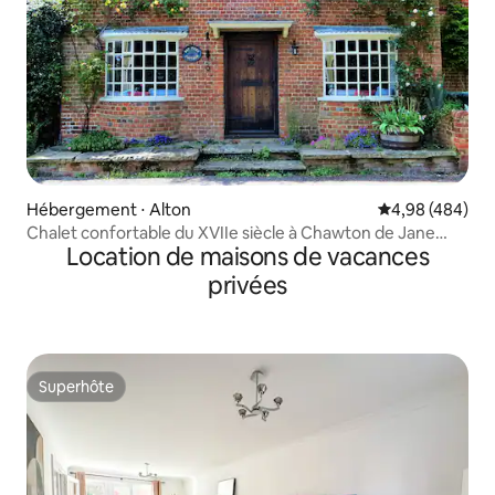
Hébergement ⋅ Alton
Évaluation moy
4,98 (484)
Chalet confortable du XVIIe siècle à Chawton de Jane
Location de maisons de vacances
Austen
privées
Superhôte
Superhôte