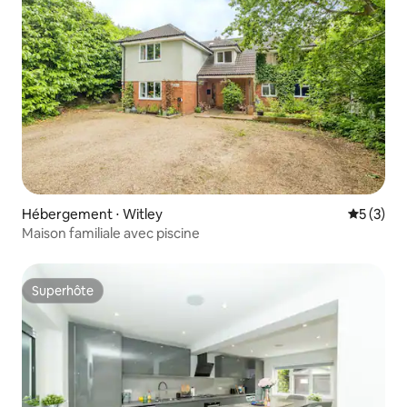
Hébergement ⋅ Witley
Évaluatio
5 (3)
Maison familiale avec piscine
Superhôte
Superhôte