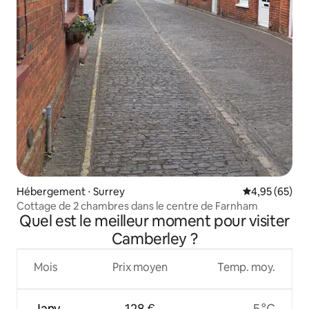
Hébergement ⋅ Surrey
Évaluation mo
4,95 (65)
Cottage de 2 chambres dans le centre de Farnham
Quel est le meilleur moment pour visiter
Camberley ?
Mois
Prix moyen
Temp. moy.
Janv.
128 €
5 °C