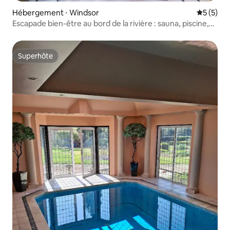
Hébergement ⋅ Windsor
Évaluatio
5 (5)
Escapade bien-être au bord de la rivière : sauna, piscine,
jacuzzi
Superhôte
Superhôte