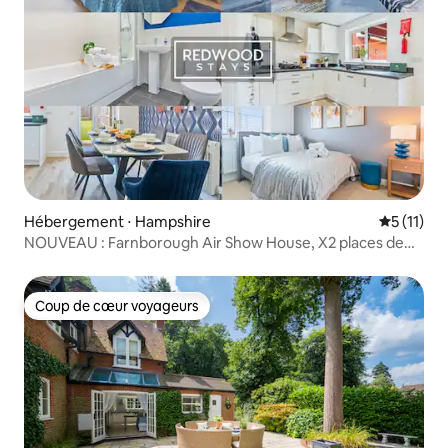
Hébergement ⋅ Hampshire
Évaluatio
5 (11)
NOUVEAU : Farnborough Air Show House, X2 places de
stationnement GRATUITES
Coup de cœur voyageurs
Coup de cœur voyageurs