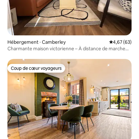
Hébergement ⋅ Camberley
Évaluation mo
4,67 (63)
Charmante maison victorienne – À distance de marche
de la ville – Parking gratuit
Coup de cœur voyageurs
Coup de cœur voyageurs