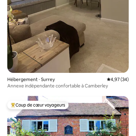
Hébergement ⋅ Surrey
Évaluation mo
4,97 (34)
Annexe indépendante confortable à Camberley
Coup de cœur voyageurs
Coups de cœur voyageurs les plus appréciés