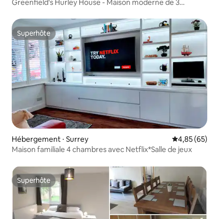
Greenfield's Hurley House - Maison moderne de 3
chambres
Superhôte
Superhôte
Hébergement ⋅ Surrey
Évaluation mo
4,85 (65)
Maison familiale 4 chambres avec Netflix*Salle de jeux
Superhôte
Superhôte