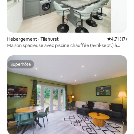
Hébergement ⋅ Tilehurst
Évaluation m
4,71 (17)
Maison spacieuse avec piscine chauffée (avril-sept.) à
Tilehurst
Superhôte
Superhôte