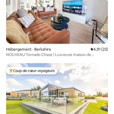
Hébergement ⋅ Berkshire
Évaluation mo
4,91 (23)
NOUVEAU Tornado Chase | Luxueuse maison de
5 chambres
Coup de cœur voyageurs
Coups de cœur voyageurs les plus appréciés