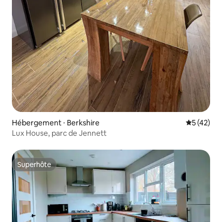
Hébergement ⋅ Berkshire
Évaluation
5 (42)
Lux House, parc de Jennett
Superhôte
Superhôte