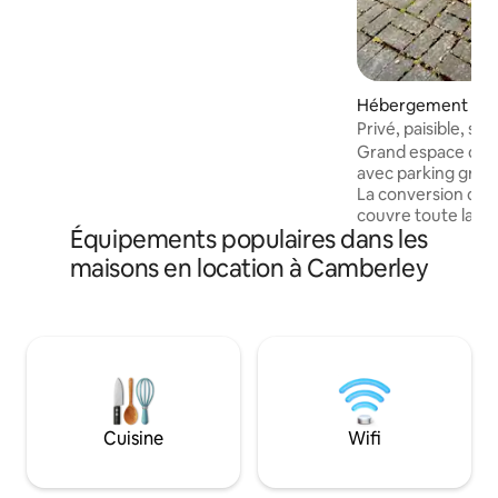
pièces et salles de bain. Il y fait chaud et
confortable en hiver et frais en été.
Profitez d'une connexion Wi-Fi ultra-
rapide, d'une télévision connectée, de
Sky Sports et de Netflix. Accès pratique
Hébergement ⋅ H
à l'A3, à la M3, à l'A331 et à la M25, ce qui
Privé, paisible, s
en fait le pied à terre idéal pour les
Grand espace de v
familles, les groupes ou les voyageurs
avec parking gratu
d'affaires (sans frais de ménage)
La conversion du l
couvre toute la l
Équipements populaires dans les
prolongé et comp
privée et une sall
maisons en location à Camberley
principale dispose 
d'un autre canapé 
coin salon avec té
chambre dispose d
kitchenette et d'u
canapé-lit ici offr
flexibilité de cou
dispose d'un platea
Cuisine
Wifi
grille-pain, d'un 
mini-réfrigérateu
pas d'équipements