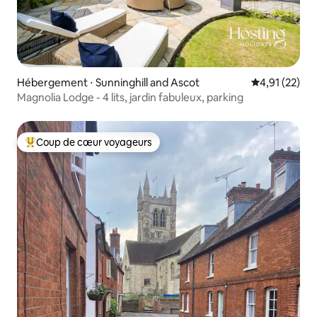
Hébergement ⋅ Sunninghill and Ascot
Évaluation mo
4,91 (22)
Magnolia Lodge - 4 lits, jardin fabuleux, parking
Coup de cœur voyageurs
Coups de cœur voyageurs les plus appréciés