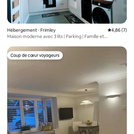
Hébergement ⋅ Frimley
Évaluation m
4,86 (7)
Maison moderne avec 3 lits | Parking | Famille et
entrepreneur
Coup de cœur voyageurs
Coup de cœur voyageurs