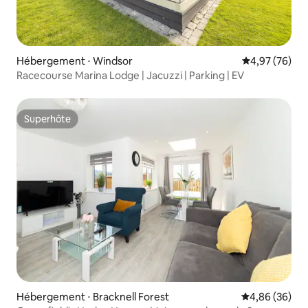
Hébergement ⋅ Windsor
Évaluation mo
4,97 (76)
Racecourse Marina Lodge | Jacuzzi | Parking | EV
Superhôte
Superhôte
Hébergement ⋅ Bracknell Forest
Évaluation mo
4,86 (36)