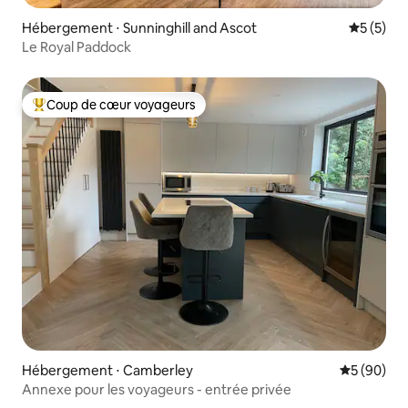
Hébergement ⋅ Sunninghill and Ascot
Évaluatio
5 (5)
Le Royal Paddock
Coup de cœur voyageurs
Coups de cœur voyageurs les plus appréciés
Hébergement ⋅ Camberley
Évaluation
5 (90)
Annexe pour les voyageurs - entrée privée