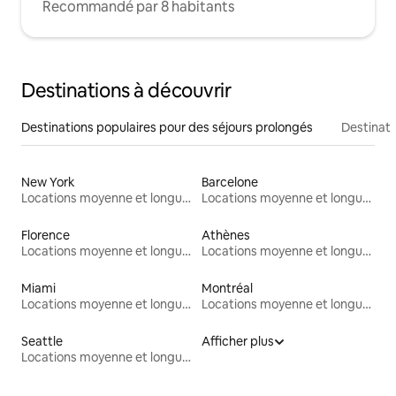
Recommandé par 8 habitants
Destinations à découvrir
Destinations populaires pour des séjours prolongés
Destinati
New York
Barcelone
Locations moyenne et longue durée
Locations moyenne et longue durée
Florence
Athènes
Locations moyenne et longue durée
Locations moyenne et longue durée
Miami
Montréal
Locations moyenne et longue durée
Locations moyenne et longue durée
Seattle
Afficher plus
Locations moyenne et longue durée