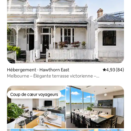
Hébergement ⋅ Hawthorn East
Évaluation mo
4,93 (84)
Melbourne – Élégante terrasse victorienne –
Stationnement
Coup de cœur voyageurs
Coup de cœur voyageurs