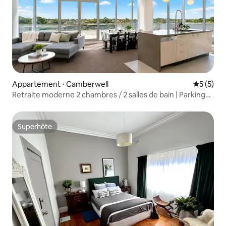
Appartement ⋅ Camberwell
Évaluatio
5 (5)
Retraite moderne 2 chambres / 2 salles de bain | Parking
gratuit et salle de sport
Superhôte
Superhôte