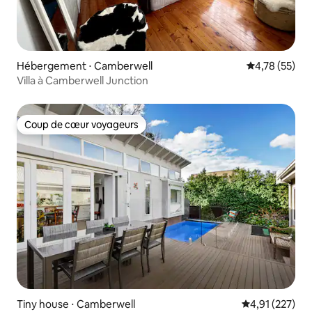
Hébergement ⋅ Camberwell
Évaluation mo
4,78 (55)
Villa à Camberwell Junction
Coup de cœur voyageurs
Coup de cœur voyageurs
Tiny house ⋅ Camberwell
Évaluation moy
4,91 (227)