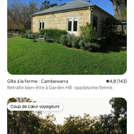
Gîte à la ferme ⋅ Cambewarra
Évaluation mo
4,8 (143)
Retraite bien-être à Garden Hill : spa/piscine/tennis
Coup de cœur voyageurs
Coup de cœur voyageurs