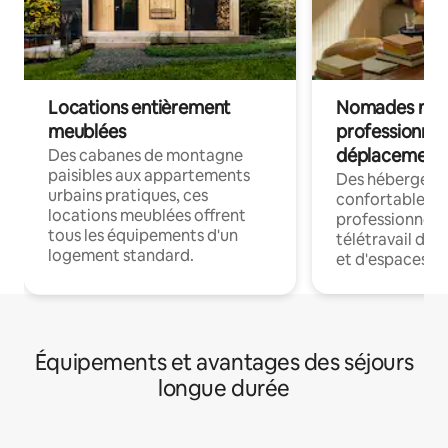
Locations entièrement
Nomades num
meublées
professionnel
déplacement
Des cabanes de montagne
paisibles aux appartements
Des hébergem
urbains pratiques, ces
confortables p
locations meublées offrent
professionnels
tous les équipements d'un
télétravail dis
logement standard.
et d'espaces de
Équipements et avantages des séjours
longue durée