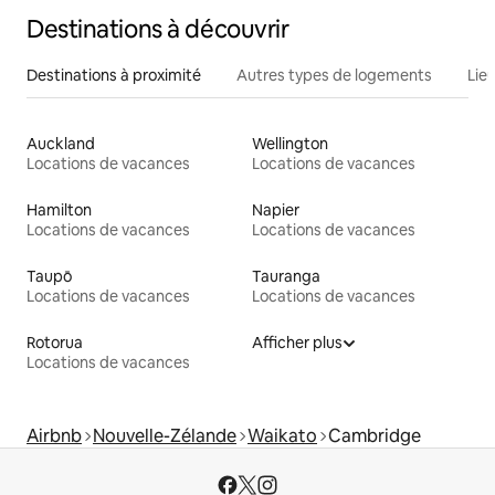
Destinations à découvrir
Destinations à proximité
Autres types de logements
Lie
Auckland
Wellington
Locations de vacances
Locations de vacances
Hamilton
Napier
Locations de vacances
Locations de vacances
Taupō
Tauranga
Locations de vacances
Locations de vacances
Rotorua
Afficher plus
Locations de vacances
Airbnb
Nouvelle-Zélande
Waikato
Cambridge