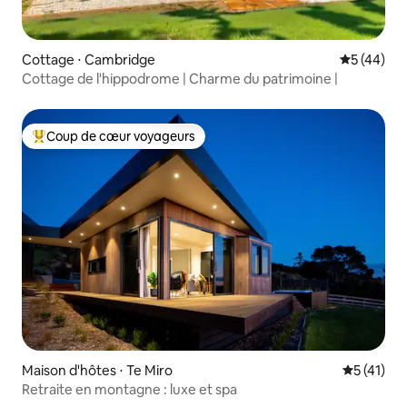
Cottage ⋅ Cambridge
Évaluation
5 (44)
Cottage de l'hippodrome | Charme du patrimoine |
Coup de cœur voyageurs
Coups de cœur voyageurs les plus appréciés
Maison d'hôtes ⋅ Te Miro
Évaluation
5 (41)
Retraite en montagne : luxe et spa