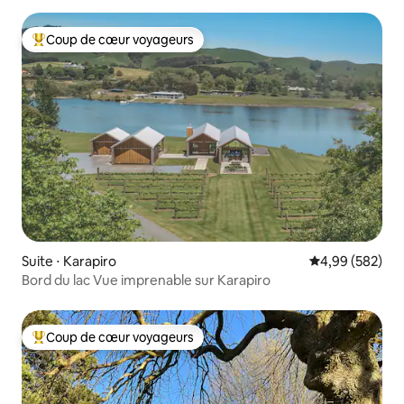
Coup de cœur voyageurs
Coups de cœur voyageurs les plus appréciés
Suite ⋅ Karapiro
Évaluation moy
4,99 (582)
Bord du lac Vue imprenable sur Karapiro
Coup de cœur voyageurs
Coups de cœur voyageurs les plus appréciés