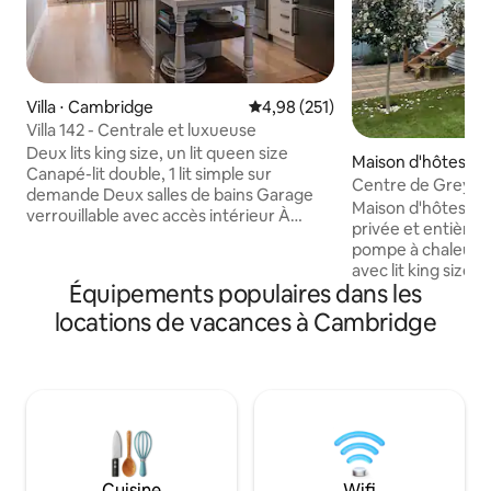
Villa ⋅ Cambridge
Évaluation moyenne sur la base 
4,98 (251)
Villa 142 - Centrale et luxueuse
Deux lits king size, un lit queen size
Maison d'hôtes ⋅ 
Canapé-lit double, 1 lit simple sur
e
Centre de Grey St
demande Deux salles de bains Garage
Maison d'hôtes co
verrouillable avec accès intérieur À
privée et entière
distance de marche de la ville
pompe à chaleur.
Climatisation canalisée dans chaque
avec lit king size e
chambre Couvertures chauffantes BBQ
Équipements populaires dans les
attenante. Buander
Cuiseur à riz Télévision connectée À
stockage attenan
locations de vacances à Cambridge
5 min à pied du village sur un terrain plat
Internet rapide pa
Renseignez-vous sur les animaux de
et chaise de burea
compagnie Cuisine entièrement
pied des cafés/ba
équipée Machine à café Nespresso
À 5 minutes en vo
Serviettes/shampoing/gel
Grassroots Trust, 
douche/2 sèche-cheveux Lit parapluie
Karapiro, du mont 
sur demande Wi-Fi illimité Garage, avec
sanctuaire fauniq
télécommande Parking également dans
Pistes cyclables/p
l'allée Lave-linge Corde à linge Sèche-
Cuisine
Wifi