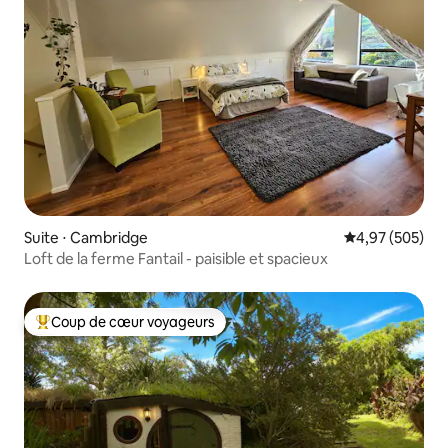
Suite ⋅ Cambridge
Évaluation moy
4,97 (505)
Loft de la ferme Fantail - paisible et spacieux
Coup de cœur voyageurs
Coups de cœur voyageurs les plus appréciés