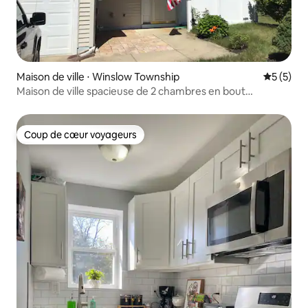
Maison de ville ⋅ Winslow Township
Évaluatio
5 (5)
Maison de ville spacieuse de 2 chambres en bout
d'immeuble, à 20 min de Philadelphie.
Coup de cœur voyageurs
Coup de cœur voyageurs