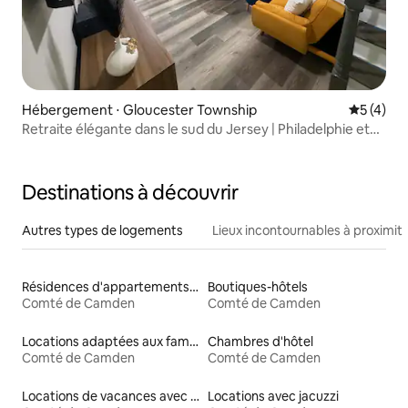
Hébergement ⋅ Gloucester Township
Évaluatio
5 (4)
Retraite élégante dans le sud du Jersey | Philadelphie et
AC
Destinations à découvrir
Autres types de logements
Lieux incontournables à proximit
Résidences d'appartements en location
Boutiques-hôtels
Comté de Camden
Comté de Camden
Locations adaptées aux familles
Chambres d'hôtel
Comté de Camden
Comté de Camden
Locations de vacances avec piscine
Locations avec jacuzzi