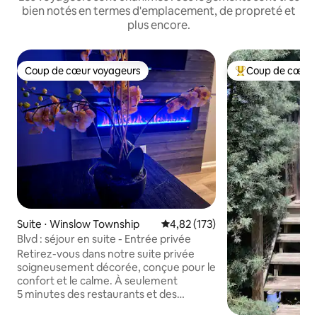
bien notés en termes d'emplacement, de propreté et
plus encore.
Coup de cœur voyageurs
Coup de cœur 
Coup de cœur voyageurs
Coups de cœur vo
Suite ⋅ Winslow Township
Évaluation moyenne sur la base 
4,82 (173)
Blvd : séjour en suite - Entrée privée
Retirez-vous dans notre suite privée
soigneusement décorée, conçue pour le
confort et le calme. À seulement
5 minutes des restaurants et des
magasins, mais niché dans l'isolement