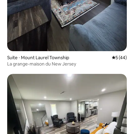
Suite ⋅ Mount Laurel Township
Évaluation
5 (44)
La grange-maison du New Jersey