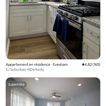
Appartement en résidence ⋅ Evesham
Évaluation moy
4,82 (165)
SJ Suburban HiDeAwAy
Superhôte
Superhôte