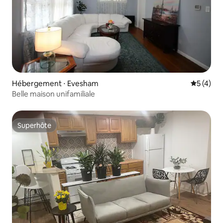
Hébergement ⋅ Evesham
Évaluatio
5 (4)
Belle maison unifamiliale
Superhôte
Superhôte