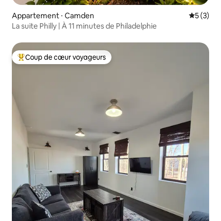
Appartement ⋅ Camden
Évaluatio
5 (3)
La suite Philly | À 11 minutes de Philadelphie
Coup de cœur voyageurs
Coups de cœur voyageurs les plus appréciés