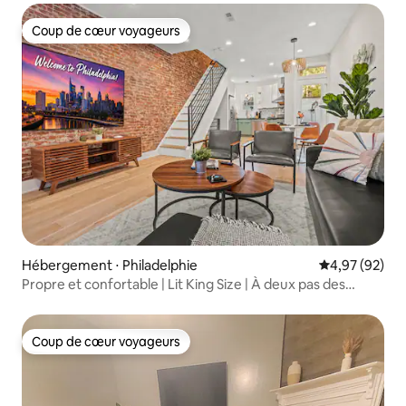
Coup de cœur voyageurs
Coup de cœur voyageurs
Hébergement ⋅ Philadelphie
Évaluation mo
4,97 (92)
Propre et confortable | Lit King Size | À deux pas des
divertissements de Fishtown
Coup de cœur voyageurs
Coup de cœur voyageurs