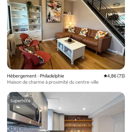
Hébergement ⋅ Philadelphie
Évaluation mo
4,86 (73)
Maison de charme à proximité du centre-ville
Superhôte
Superhôte