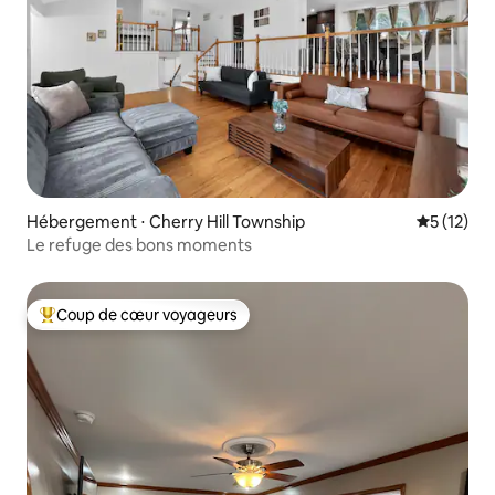
Hébergement ⋅ Cherry Hill Township
Évaluation
5 (12)
Le refuge des bons moments
Coup de cœur voyageurs
Coups de cœur voyageurs les plus appréciés