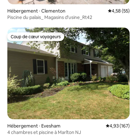
Hébergement ⋅ Clementon
Évaluation mo
4,58 (55)
Piscine du palais_ Magasins d'usine_Rt42
Coup de cœur voyageurs
Coup de cœur voyageurs
Hébergement ⋅ Evesham
Évaluation moy
4,93 (167)
4 chambres et piscine à Marlton NJ