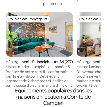
plus encore.
Coup de cœur voyageurs
Coup de cœur vo
Coup de cœur voyageurs
Coup de cœur vo
Hébergement ⋅ Philadelphi
Évaluation moyenne sur la base 
4,84 (277)
Hébergement ⋅ Phi
e
Maison moderne inspirée des années 50
Maison lumineuse 
à Fishtown
Fishtown avec vin 
Profitez de notre retraite confortable et
Bienvenue chez v
familiale à Fishtown. Cet élégant
prochaine visite à 
logement de 2 chambres et 2 salles de
maison est située 
bain dispose d'un charmant jardin, d'une
proximité de nomb
Équipements populaires dans les
grande cuisine, d'une buanderie et d'une
restaurants, salle
décoration chaleureuse pour un séjour
magasins et de cou
maisons en location à Comté de
relaxant. Plongez au cœur de l’énergie
NoLibs hipster hot
Camden
créative de Fishtown : des cafés, des
de boutiques •Lo