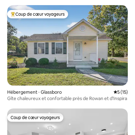
Philadelphie
Coup de cœur voyageurs
Coups de cœur voyageurs les plus appréciés
Hébergement ⋅ Glassboro
Évaluation
5 (15)
Gîte chaleureux et confortable près de Rowan et d'Inspira
Coup de cœur voyageurs
Coup de cœur voyageurs