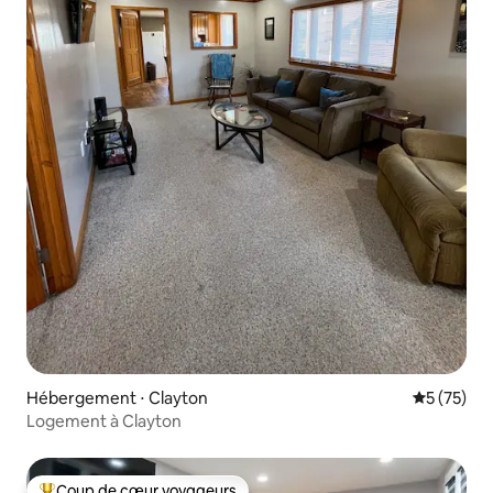
Hébergement ⋅ Clayton
Évaluation
5 (75)
Logement à Clayton
Coup de cœur voyageurs