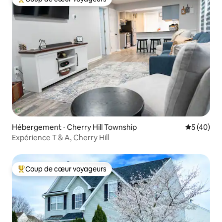
Coups de cœur voyageurs les plus appréciés
Hébergement ⋅ Cherry Hill Township
Évaluation
5 (40)
Expérience T & A, Cherry Hill
Coup de cœur voyageurs
Coups de cœur voyageurs les plus appréciés