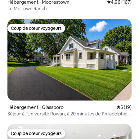
Hébergement ⋅ Moorestown
Évaluation moy
4,96 (167)
Le Mo'town Ranch
Coup de cœur voyageurs
Coup de cœur voyageurs
Hébergement ⋅ Glassboro
Évaluation
5 (19)
Séjour à l'Université Rowan, à 20 minutes de Philadelphie,
capacité d'hébergement de 12 personnes
Coup de cœur voyageurs
Coup de cœur voyageurs