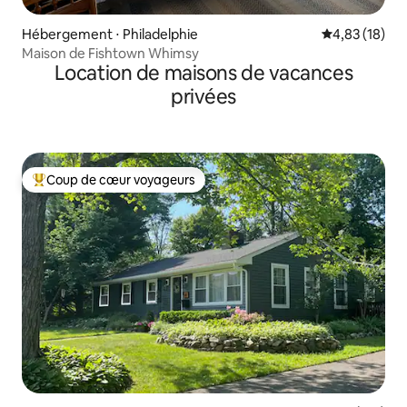
Hébergement ⋅ Philadelphie
Évaluation mo
4,83 (18)
Maison de Fishtown Whimsy
Location de maisons de vacances
privées
Coup de cœur voyageurs
Coups de cœur voyageurs les plus appréciés