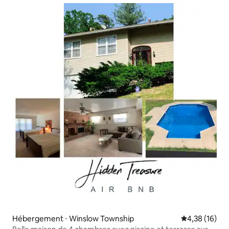
Hébergement ⋅ Winslow Township
Évaluation mo
4,38 (16)