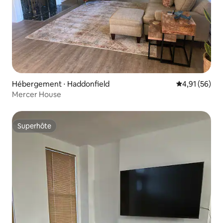
Hébergement ⋅ Haddonfield
Évaluation mo
4,91 (56)
Mercer House
Superhôte
Superhôte