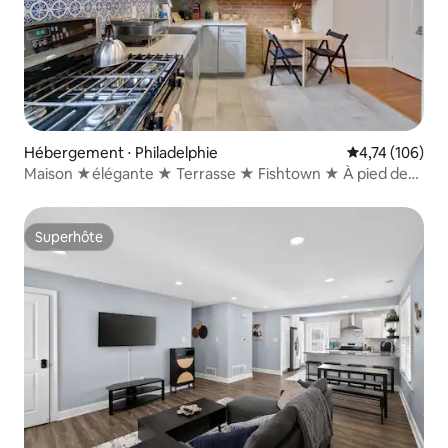
Hébergement ⋅ Philadelphie
Évaluation moy
4,74 (106)
Maison ★élégante ★ Terrasse ★ Fishtown ★ À pied des
commerces★
Superhôte
Superhôte