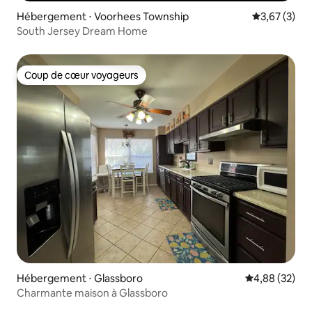
Hébergement ⋅ Voorhees Township
Évaluation m
3,67 (3)
South Jersey Dream Home
Coup de cœur voyageurs
Coup de cœur voyageurs
Hébergement ⋅ Glassboro
Évaluation mo
4,88 (32)
Charmante maison à Glassboro