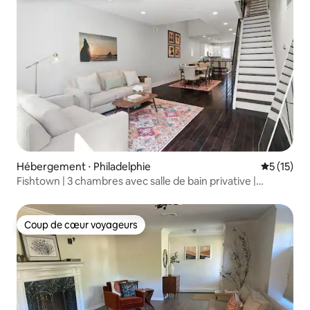
Hébergement ⋅ Philadelphie
Évaluation
5 (15)
Fishtown | 3 chambres avec salle de bain privative |
Terrasse sur le toit avec bar | Capacité d'accueil de 6 à
10 personnes
Coup de cœur voyageurs
Coup de cœur voyageurs