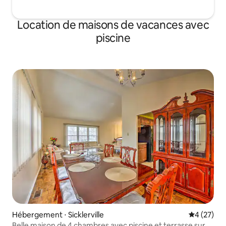
Location de maisons de vacances avec
piscine
Hébergement ⋅ Sicklerville
Évaluation
4 (27)
Belle maison de 4 chambres avec piscine et terrasse sur