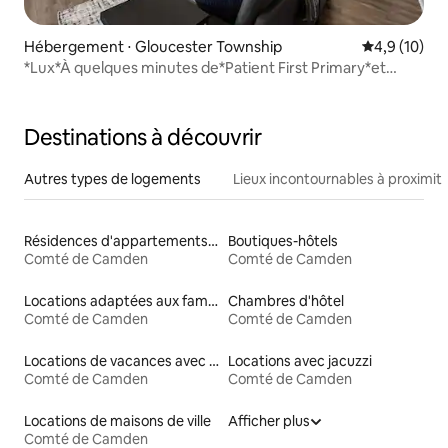
Hébergement ⋅ Gloucester Township
Évaluation m
4,9 (10)
*Lux*À quelques minutes de*Patient First Primary*et
*Inspira H*
Destinations à découvrir
Autres types de logements
Lieux incontournables à proximit
Résidences d'appartements en location
Boutiques-hôtels
Comté de Camden
Comté de Camden
Locations adaptées aux familles
Chambres d'hôtel
Comté de Camden
Comté de Camden
Locations de vacances avec piscine
Locations avec jacuzzi
Comté de Camden
Comté de Camden
Locations de maisons de ville
Afficher plus
Comté de Camden