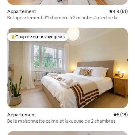
Appartement
Évaluation m
4,9 (61)
Bel appartement d'1 chambre à 2 minutes à pied de la
station Camden/!
Coup de cœur voyageurs
Coups de cœur voyageurs les plus appréciés
Appartement
Évaluation
5 (18)
Belle maisonnette calme et luxueuse de 2 chambres