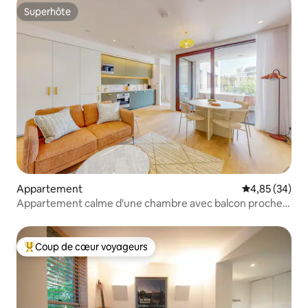
Superhôte
Superhôte
Appartement
Évaluation mo
4,85 (34)
Appartement calme d'une chambre avec balcon proche
du métro
Coup de cœur voyageurs
Coups de cœur voyageurs les plus appréciés