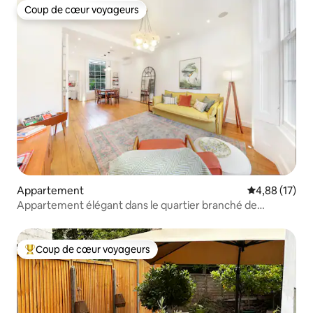
Coup de cœur voyageurs
Coup de cœur voyageurs
Appartement
Évaluation mo
4,88 (17)
Appartement élégant dans le quartier branché de
Primrose Hill
Coup de cœur voyageurs
Coups de cœur voyageurs les plus appréciés