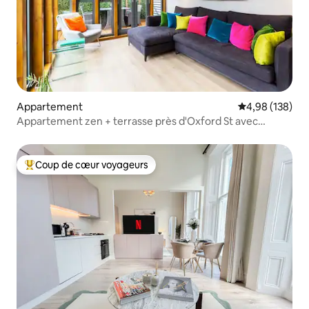
Appartement
Évaluation moy
4,98 (138)
Appartement zen + terrasse près d'Oxford St avec
climatisation
Coup de cœur voyageurs
Coups de cœur voyageurs les plus appréciés