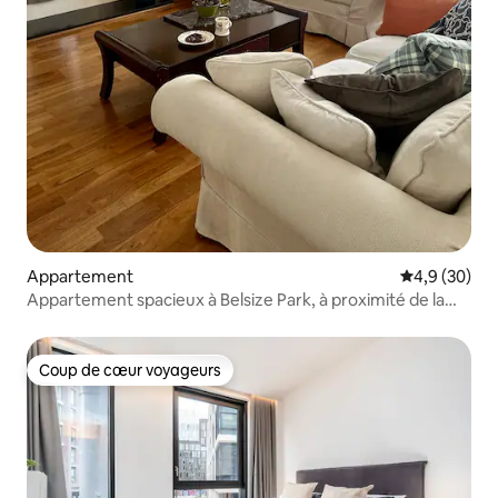
Appartement
Évaluation m
4,9 (30)
Appartement spacieux à Belsize Park, à proximité de la
gare
Coup de cœur voyageurs
Coup de cœur voyageurs