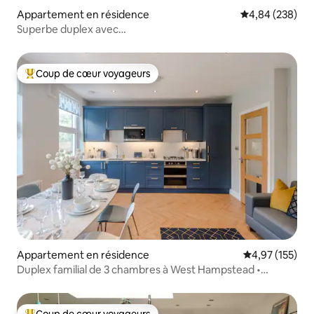
Appartement en résidence
Évaluation moy
4,84 (238)
Superbe duplex avec
terrasse/parking/barbecue/3 chambres et salles de bain
Coup de cœur voyageurs
Coups de cœur voyageurs les plus appréciés
Appartement en résidence
Évaluation moy
4,97 (155)
Duplex familial de 3 chambres à West Hampstead •
3 lignes de métro
Coup de cœur voyageurs