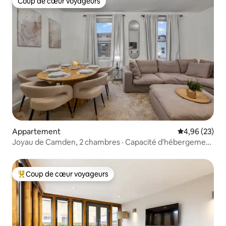
Coup de cœur voyageurs
Coup de cœur voyageurs
Appartement
Évaluation mo
4,96 (23)
Joyau de Camden, 2 chambres · Capacité d'hébergement
de 5 personnes · Climatisation
Coup de cœur voyageurs
Coups de cœur voyageurs les plus appréciés