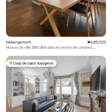
Hébergement
Évaluation moy
4,85 (121)
Maison de ville 3BR/3BA dans le centre de Londres,
Primrose Hill
Coup de cœur voyageurs
Coups de cœur voyageurs les plus appréciés