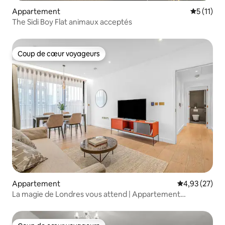
Appartement
Évaluatio
5 (11)
The Sidi Boy Flat animaux acceptés
Coup de cœur voyageurs
Coup de cœur voyageurs
Appartement
Évaluation mo
4,93 (27)
La magie de Londres vous attend | Appartement
2 chambres