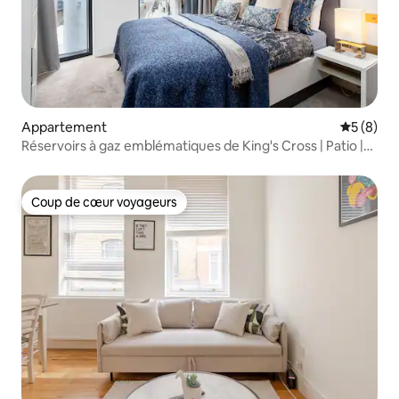
Appartement
Évaluatio
5 (8)
Réservoirs à gaz emblématiques de King's Cross | Patio |
Décharges de charbon
Coup de cœur voyageurs
Coup de cœur voyageurs