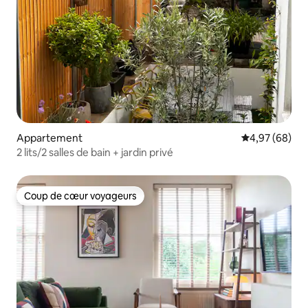
Appartement
Évaluation mo
4,97 (68)
2 lits/2 salles de bain + jardin privé
Coup de cœur voyageurs
Coup de cœur voyageurs