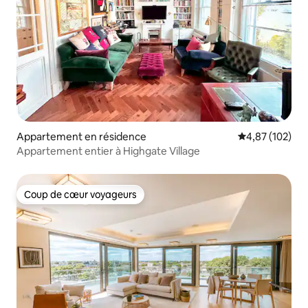
Appartement en résidence
Évaluation moy
4,87 (102)
Appartement entier à Highgate Village
Coup de cœur voyageurs
Coup de cœur voyageurs