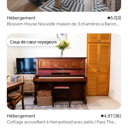
Hébergement
Évaluation
5 (53)
Blossom House Nouvelle maison de 3 chambres à Barons
Court
Coup de cœur voyageurs
Coup de cœur voyageurs
Hébergement
Évaluation mo
4,97 (36)
Cottage accueillant à Hampstead avec patio | Pass The
Key