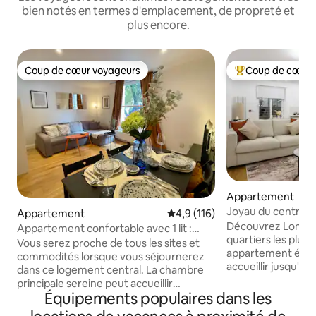
bien notés en termes d'emplacement, de propreté et
plus encore.
Coup de cœur voyageurs
Coup de cœur 
Coup de cœur voyageurs
Coups de cœur vo
Appartement
Joyau du centre 
Appartement
Évaluation moyenne sur la base
4,9 (116)
Découvrez Londres
Appartement confortable avec 1 lit :
quartiers les plus
jusqu'à 4 personnes : emplacement
Vous serez proche de tous les sites et
appartement élég
central
commodités lorsque vous séjournerez
accueillir jusqu'à 
dans ce logement central. La chambre
juste à côté du c
principale sereine peut accueillir
et du Camden Lock
Équipements populaires dans les
confortablement 2 personnes, tandis
la cuisine de rue, l
que le salon offre un canapé-lit