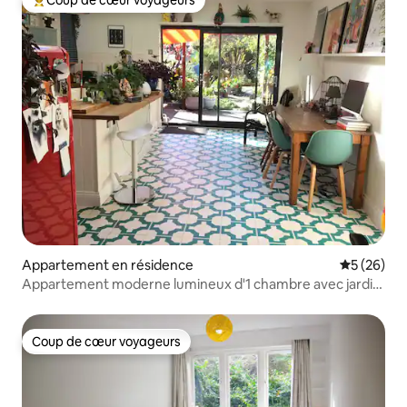
Coups de cœur voyageurs les plus appréciés
Appartement en résidence
Évaluation
5 (26)
Appartement moderne lumineux d'1 chambre avec jardin,
excellent transport
Coup de cœur voyageurs
Coup de cœur voyageurs