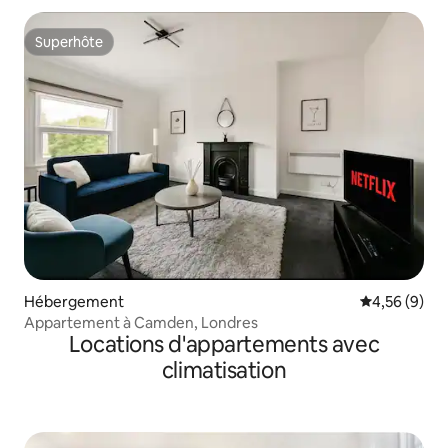
Superhôte
Superhôte
Hébergement
Évaluation m
4,56 (9)
Appartement à Camden, Londres
Locations d'appartements avec
climatisation