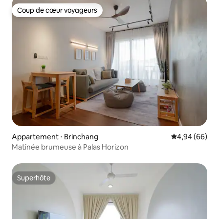
Coup de cœur voyageurs
Coup de cœur voyageurs
Appartement ⋅ Brinchang
Évaluation mo
4,94 (66)
Matinée brumeuse à Palas Horizon
Superhôte
Superhôte