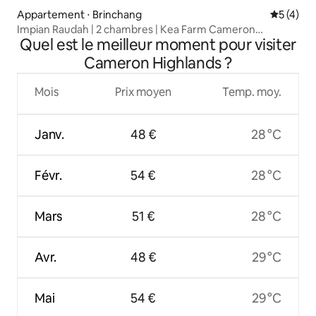
Appartement ⋅ Brinchang
Évaluatio
5 (4)
Impian Raudah | 2 chambres | Kea Farm Cameron
Quel est le meilleur moment pour visiter
Highlands
Cameron Highlands ?
Mois
Prix moyen
Temp. moy.
Janv.
48 €
28 °C
Févr.
54 €
28 °C
Mars
51 €
28 °C
Avr.
48 €
29 °C
Mai
54 €
29 °C