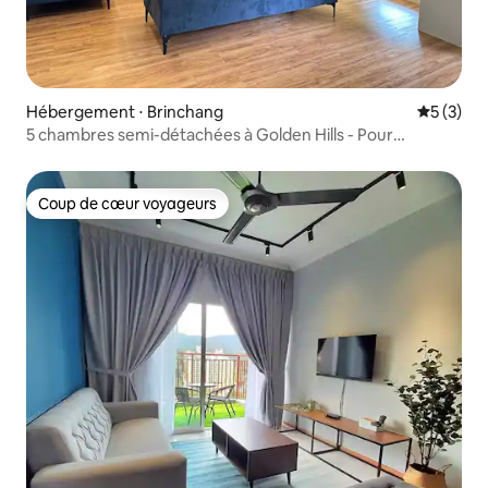
Hébergement ⋅ Brinchang
Évaluatio
5 (3)
5 chambres semi-détachées à Golden Hills - Pour
11 personnes
Coup de cœur voyageurs
Coup de cœur voyageurs