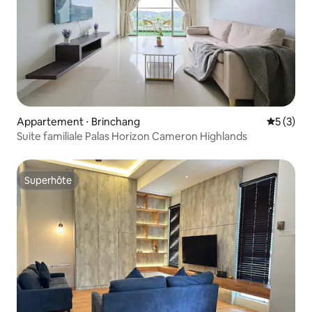
Appartement ⋅ Brinchang
Évaluatio
5 (3)
Suite familiale Palas Horizon Cameron Highlands
Superhôte
Superhôte