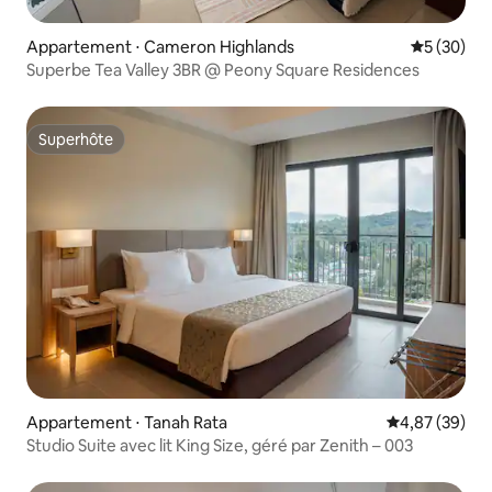
Appartement ⋅ Cameron Highlands
Évaluation
5 (30)
Superbe Tea Valley 3BR @ Peony Square Residences
Superhôte
Superhôte
Appartement ⋅ Tanah Rata
Évaluation mo
4,87 (39)
Studio Suite avec lit King Size, géré par Zenith – 003