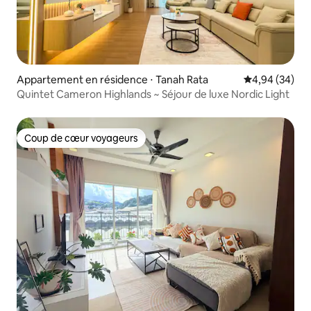
Appartement en résidence ⋅ Tanah Rata
Évaluation mo
4,94 (34)
Quintet Cameron Highlands ~ Séjour de luxe Nordic Light
Coup de cœur voyageurs
Coup de cœur voyageurs