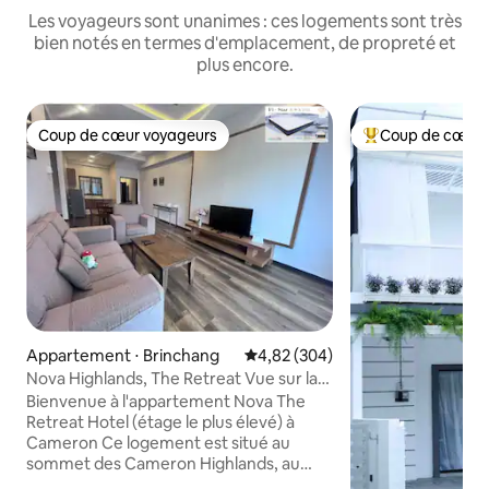
Les voyageurs sont unanimes : ces logements sont très
bien notés en termes d'emplacement, de propreté et
plus encore.
Coup de cœur voyageurs
Coup de cœur 
Coup de cœur voyageurs
Coups de cœur vo
Appartement ⋅ Brinchang
Évaluation moyenne sur la base 
4,82 (304)
Nova Highlands, The Retreat Vue sur la
montagne @Cameron
Bienvenue à l'appartement Nova The
Retreat Hotel (étage le plus élevé) à
Cameron Ce logement est situé au
sommet des Cameron Highlands, au
niveau de température le plus bas des