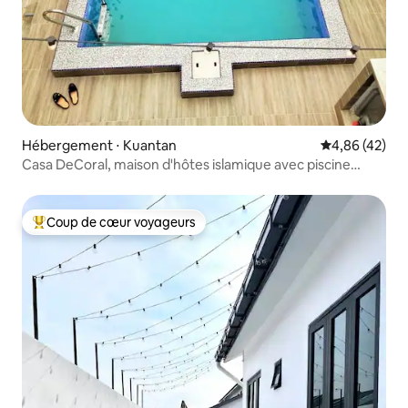
Hébergement ⋅ Kuantan
Évaluation mo
4,86 (42)
Casa DeCoral, maison d'hôtes islamique avec piscine
privée
Coup de cœur voyageurs
Coups de cœur voyageurs les plus appréciés