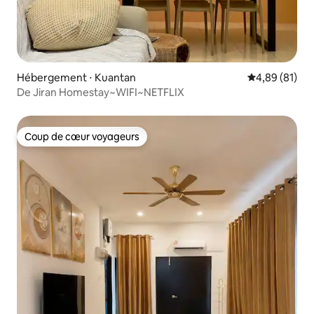
Hébergement ⋅ Kuantan
Évaluation mo
4,89 (81)
De Jiran Homestay~WIFI~NETFLIX
Coup de cœur voyageurs
Coup de cœur voyageurs