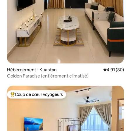
Hébergement ⋅ Kuantan
Évaluation mo
4,91 (80)
Golden Paradise (entièrement climatisé)
Coup de cœur voyageurs
Coups de cœur voyageurs les plus appréciés