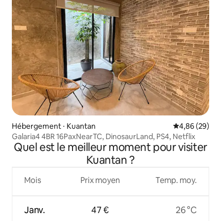
Hébergement ⋅ Kuantan
Évaluation mo
4,86 (29)
Galaria4 4BR 16PaxNearTC, DinosaurLand, PS4, Netflix
Quel est le meilleur moment pour visiter
Kuantan ?
Mois
Prix moyen
Temp. moy.
Janv.
47 €
26 °C