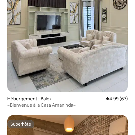
Hébergement ⋅ Balok
Évaluation mo
4,99 (67)
~Bienvenue à la Casa Amaninda~
Superhôte
Superhôte