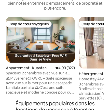
bien notés en termes d'emplacement, de propreté et
plus encore.
Coup de cœur voyageurs
Coup de cœur vo
Coup de cœur voyageurs
Coup de cœur vo
Appartement ⋅ Kuantan
Évaluation moyenne sur la base 
4,93 (327)
Spacieux 2 chambres avec vue sur la
Hébergement ⋅ K
mer et le lever du soleil@Imperium
🌊 MySerene@KWRC – Suite spacieuse
Homestay Aiwana1
Residence
avec vue sur la mer pour une escapade
3 chambres avec li
familiale parfaite 🌅 C'est une suite
3 salles de bain (c
spacieuse et moderne conçue pour que
climatisation) Wi-F
votre famille puisse se retirer, se
Serviettes (6) Dis
détendre et se revitaliser. Réveillez-vous
Équipements populaires dans les
et froide Cuisine 
avec une vue spectaculaire sur la mer,
repas simples Lave
locations de vacances à Kuantan