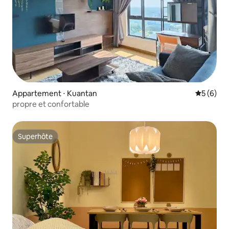
Appartement ⋅ Kuantan
Évaluatio
5 (6)
propre et confortable
Superhôte
Superhôte