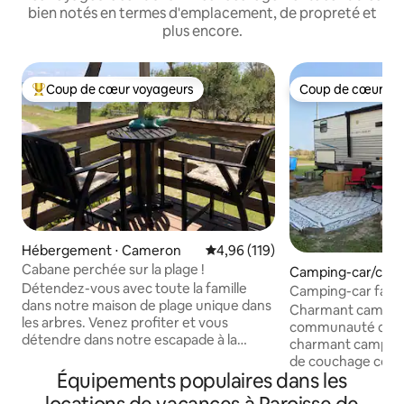
bien notés en termes d'emplacement, de propreté et
plus encore.
Coup de cœur voyageurs
Coup de cœur vo
Coups de cœur voyageurs les plus appréciés
Coup de cœur vo
Hébergement ⋅ Cameron
Évaluation moyenne sur la base 
4,96 (119)
Cabane perchée sur la plage !
Camping-car/cara
Détendez-vous avec toute la famille
n
Camping-car fabul
dans notre maison de plage unique dans
dans la charmante
Charmant camping
les arbres. Venez profiter et vous
communauté de Ho
détendre dans notre escapade à la
charmant camping-
plage. Cette maison confortable est
de couchage confo
parfaite pour une famille de 4 personnes
Équipements populaires dans les
lit queen et l'autr
ou une mère de famille uniquement
de taille normale. 