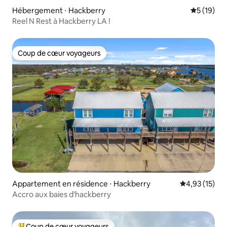
Hébergement ⋅ Hackberry
Évaluation
5 (19)
Reel N Rest à Hackberry LA !
Coup de cœur voyageurs
Coup de cœur voyageurs
Appartement en résidence ⋅ Hackberry
Évaluation mo
4,93 (15)
Accro aux baies d'hackberry
Coup de cœur voyageurs