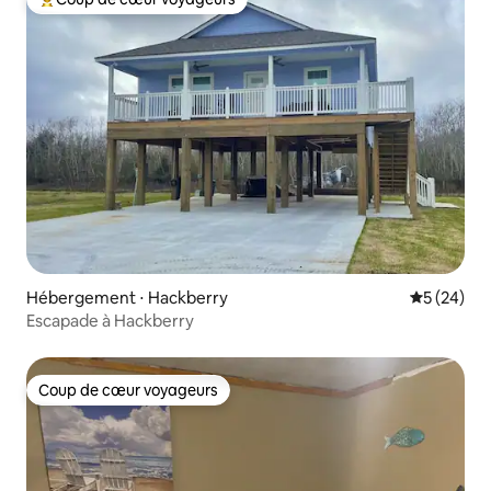
Coups de cœur voyageurs les plus appréciés
Hébergement ⋅ Hackberry
Évaluation
5 (24)
Escapade à Hackberry
Coup de cœur voyageurs
Coup de cœur voyageurs