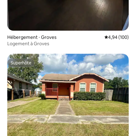
Hébergement ⋅ Groves
Évaluation moy
4,94 (100)
Logement à Groves
Superhôte
Superhôte