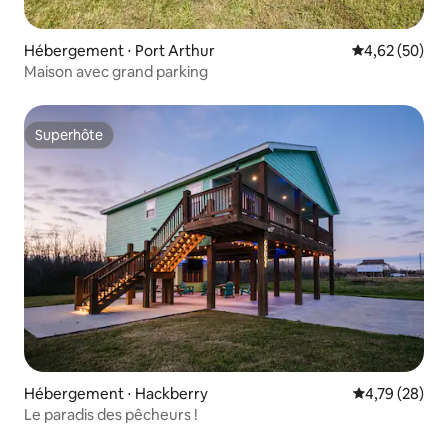
Hébergement ⋅ Port Arthur
Évaluation mo
4,62 (50)
Maison avec grand parking
Superhôte
Superhôte
Hébergement ⋅ Hackberry
Évaluation mo
4,79 (28)
Le paradis des pêcheurs !