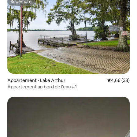
Superhôte
Superhôte
Appartement ⋅ Lake Arthur
Évaluation mo
4,66 (38)
Appartement au bord de l'eau #1