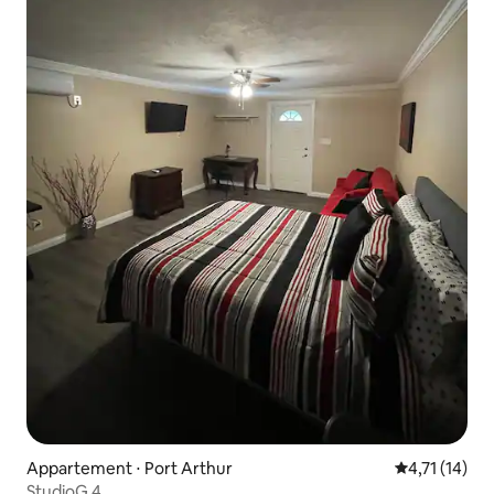
Appartement ⋅ Port Arthur
Évaluation m
4,71 (14)
StudioG 4