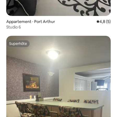
Appartement ⋅ Port Arthur
Évaluation 
4,8 (5)
Studio 6
Superhôte
Superhôte