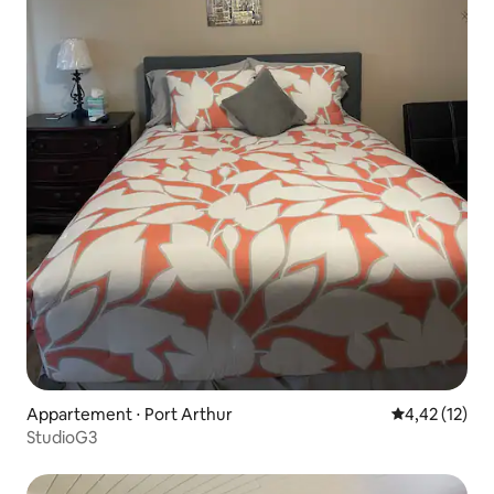
Appartement ⋅ Port Arthur
Évaluation mo
4,42 (12)
StudioG3