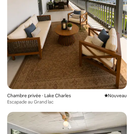
Chambre privée ⋅ Lake Charles
Nouvel hébe
Nouveau
Escapade au Grand lac