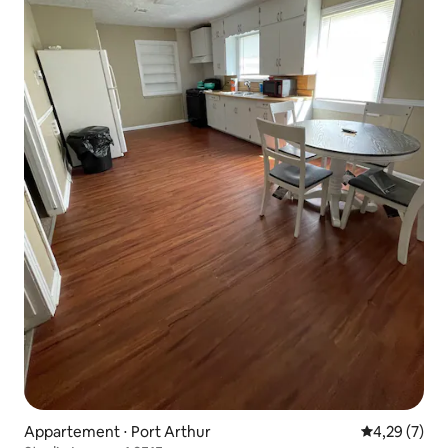
Appartement ⋅ Port Arthur
Évaluation m
4,29 (7)