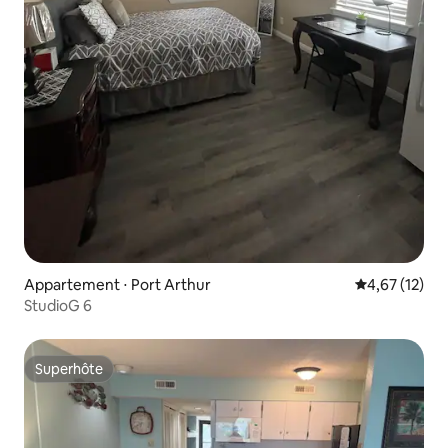
Appartement ⋅ Port Arthur
Évaluation mo
4,67 (12)
StudioG 6
Superhôte
Superhôte