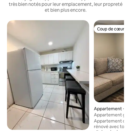
très bien notés pour leur emplacement, leur propreté
et bien plus encore.
Coup de cœur vo
Coup de cœur vo
Appartement ⋅ Gr
Appartement gara
pittoresque
Appartement con
rénové avec tout l