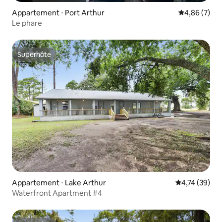
Appartement ⋅ Port Arthur
Évaluation m
4,86 (7)
Le phare
Superhôte
Superhôte
Appartement ⋅ Lake Arthur
Évaluation mo
4,74 (39)
Waterfront Apartment #4