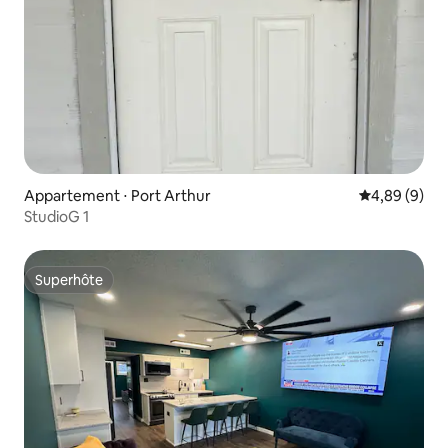
Appartement ⋅ Port Arthur
Évaluation m
4,89 (9)
StudioG 1
Superhôte
Superhôte