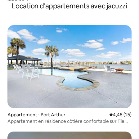
Location d'appartements avec jacuzzi
Appartement ⋅ Port Arthur
Évaluation mo
4,48 (25)
Appartement en résidence côtière confortable sur l'île
paisible de Pleasure Island