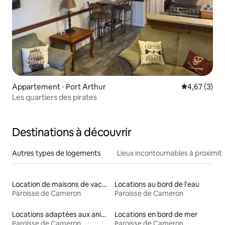
Appartement ⋅ Port Arthur
Évaluation m
4,67 (3)
Les quartiers des pirates
Destinations à découvrir
Autres types de logements
Lieux incontournables à proximit
Location de maisons de vacances
Locations au bord de l'eau
Paroisse de Cameron
Paroisse de Cameron
Locations adaptées aux animaux
Locations en bord de mer
Paroisse de Cameron
Paroisse de Cameron