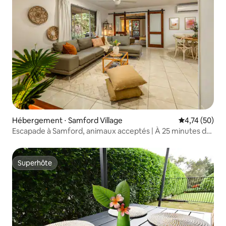
Hébergement ⋅ Samford Village
Évaluation mo
4,74 (50)
Escapade à Samford, animaux acceptés | À 25 minutes de
Brisbane
Superhôte
Superhôte