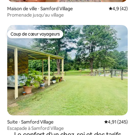
Maison de ville ⋅ Samford Village
Évaluation m
4,9 (42)
Promenade jusqu'au village
Coup de cœur voyageurs
Coup de cœur voyageurs
Suite ⋅ Samford Village
Évaluation moy
4,91 (245)
Escapade à Samford Village
Le confort d'un chez-soi et des tarifs