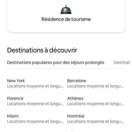
Résidence de tourisme
Destinations à découvrir
Destinations populaires pour des séjours prolongés
Destinati
New York
Barcelone
Locations moyenne et longue durée
Locations moyenne et longue durée
Florence
Athènes
Locations moyenne et longue durée
Locations moyenne et longue durée
Miami
Montréal
Locations moyenne et longue durée
Locations moyenne et longue durée