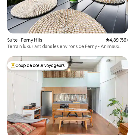
Suite ⋅ Ferny Hills
Évaluation mo
4,89 (56)
Terrain luxuriant dans les environs de Ferny - Animaux
acceptés
Coup de cœur voyageurs
Coups de cœur voyageurs les plus appréciés