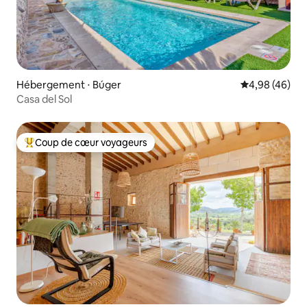
Hébergement ⋅ Búger
Évaluation mo
4,98 (46)
Casa del Sol
Coup de cœur voyageurs
Coups de cœur voyageurs les plus appréciés