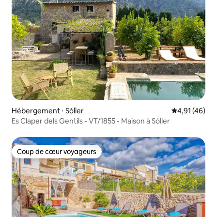
Hébergement ⋅ Sóller
Évaluation mo
4,91 (46)
Es Claper dels Gentils - VT/1855 - Maison à Sóller
Coup de cœur voyageurs
Coup de cœur voyageurs