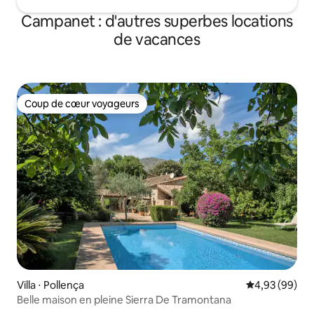
Campanet : d'autres superbes locations
de vacances
Coup de cœur voyageurs
Coup de cœur voyageurs
Villa ⋅ Pollença
Évaluation mo
4,93 (99)
Belle maison en pleine Sierra De Tramontana