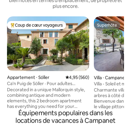
bien notés en termes d'emplacement, de propreté et
plus encore.
Coup de cœur voyageurs
Superhôte
Coups de cœur voyageurs les plus appréciés
Superhôte
Appartement ⋅ Sóller
Évaluation moyenne sur la base 
4,95 (560)
Villa ⋅ Campanet
Ca'n Puig de Sòller · Pour adultes
Villa - Soleil et m
uniquement (+12), Appart...
Decorated in a unique Mallorquin style,
Charmante villa a
combining antique and modern
arbres à côté de
elements, this 2 bedroom apartment
Bienvenue dans no
has everything you need for your
le village pittore
Équipements populaires dans les
holiday on the island. Each bedroom has
nichée dans les co
its own bathroom and the living area
montagnes de Tra
locations de vacances à Campanet
features a comfortable sofa, dining
escapade tranquill
space and a Kitchen. Perfect for a stay
vous avez besoin