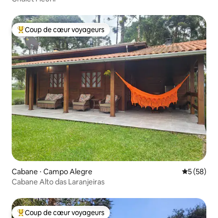
Coup de cœur voyageurs
Coups de cœur voyageurs les plus appréciés
Cabane ⋅ Campo Alegre
Évaluation
5 (58)
Cabane Alto das Laranjeiras
Coup de cœur voyageurs
Coups de cœur voyageurs les plus appréciés