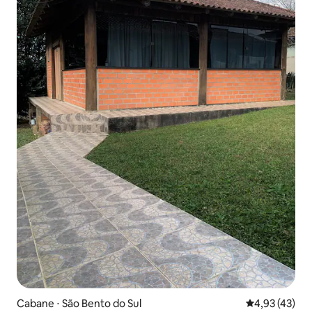
Cabane ⋅ São Bento do Sul
Évaluation mo
4,93 (43)