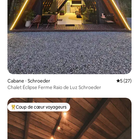
Cabane ⋅ Schroeder
Évaluation
5 (27)
Chalet Éclipse Ferme Raio de Luz Schroeder
Coup de cœur voyageurs
Coups de cœur voyageurs les plus appréciés