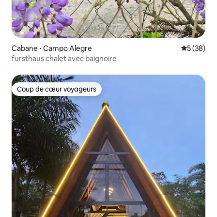
Cabane ⋅ Campo Alegre
Évaluation
5 (38)
fursthaus chalet avec baignoire
Coup de cœur voyageurs
Coup de cœur voyageurs