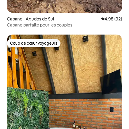
Cabane ⋅ Agudos do Sul
Évaluation mo
4,98 (92)
Cabane parfaite pour les couples
Coup de cœur voyageurs
Coup de cœur voyageurs