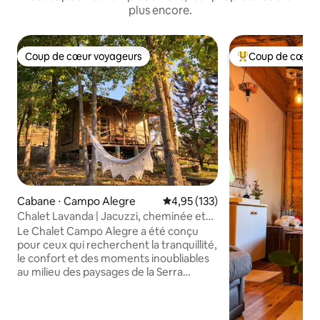
plus encore.
Coup de cœur voyageurs
Coup de cœur 
Coup de cœur voyageurs
Coups de cœur vo
Cabane ⋅ Campo Alegre
Évaluation moyenne sur la base 
4,95 (133)
Chalet Lavanda | Jacuzzi, cheminée et
nature
Le Chalet Campo Alegre a été conçu
pour ceux qui recherchent la tranquillité,
le confort et des moments inoubliables
au milieu des paysages de la Serra
Catarinense. Entourée d'araucarias, de
beaucoup de verdure et du silence de la
campagne, c'est la destination idéale