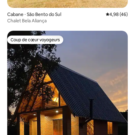
Cabane ⋅ São Bento do Sul
Évaluation mo
4,98 (46)
Chalet Bela Aliança
Coup de cœur voyageurs
Coup de cœur voyageurs