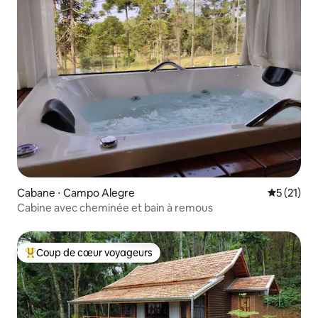
Cabane ⋅ Campo Alegre
Évaluation
5 (21)
Cabine avec cheminée et bain à remous
Coup de cœur voyageurs
Coups de cœur voyageurs les plus appréciés