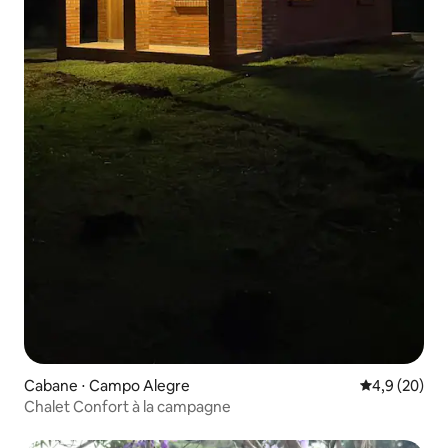
Cabane ⋅ Campo Alegre
Évaluation m
4,9 (20)
Chalet Confort à la campagne