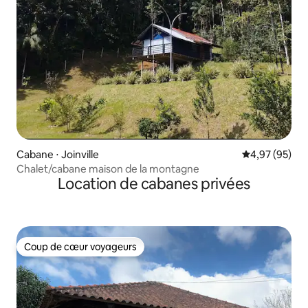
Cabane ⋅ Joinville
Évaluation mo
4,97 (95)
Chalet/cabane maison de la montagne
Location de cabanes privées
Coup de cœur voyageurs
Coup de cœur voyageurs