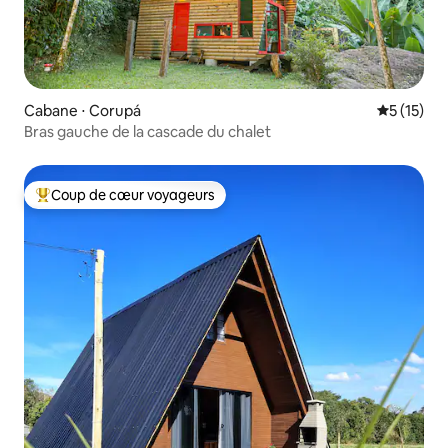
Cabane ⋅ Corupá
Évaluation
5 (15)
Bras gauche de la cascade du chalet
Coup de cœur voyageurs
Coups de cœur voyageurs les plus appréciés