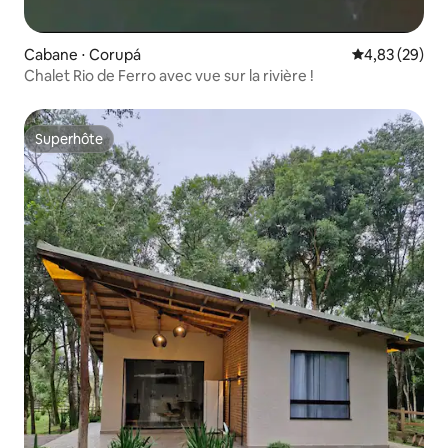
Cabane ⋅ Corupá
Évaluation mo
4,83 (29)
Chalet Rio de Ferro avec vue sur la rivière !
Superhôte
Superhôte