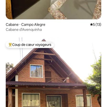
Cabane ⋅ Campo Alegre
Évaluation
5 (13)
Cabane d'Avenquinha
Coup de cœur voyageurs
Coups de cœur voyageurs les plus appréciés