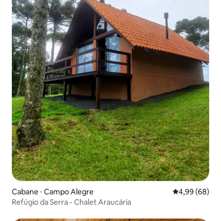
Cabane ⋅ Campo Alegre
Évaluation mo
4,99 (68)
Refúgio da Serra - Chalet Araucária