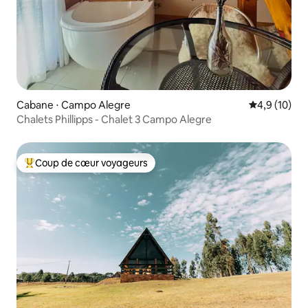
Cabane ⋅ Campo Alegre
Évaluation m
4,9 (10)
Chalets Phillipps - Chalet 3 Campo Alegre
Coup de cœur voyageurs
Coups de cœur voyageurs les plus appréciés