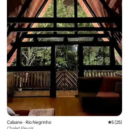
Cabane ⋅ Rio Negrinho
Évaluation
5 (25)
Chalet Fleurir