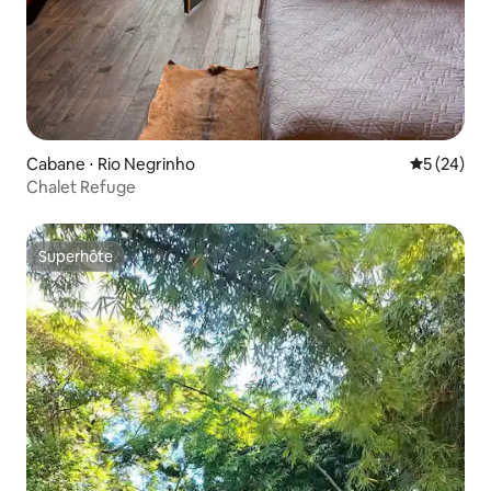
Cabane ⋅ Rio Negrinho
Évaluation
5 (24)
Chalet Refuge
Superhôte
Superhôte