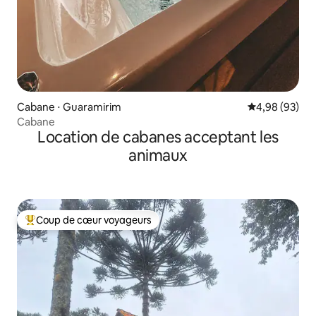
Cabane ⋅ Guaramirim
Évaluation mo
4,98 (93)
Cabane
Location de cabanes acceptant les
animaux
Coup de cœur voyageurs
Coups de cœur voyageurs les plus appréciés