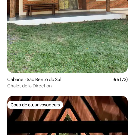
Cabane ⋅ São Bento do Sul
Évaluation
5 (72)
Chalet de la Direction
Coup de cœur voyageurs
Coup de cœur voyageurs