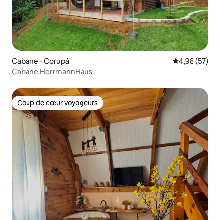
Cabane ⋅ Corupá
Évaluation mo
4,98 (57)
Cabane HerrmannHaus
Coup de cœur voyageurs
Coup de cœur voyageurs