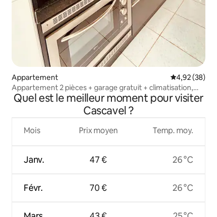
Appartement
Évaluation mo
4,92 (38)
Appartement 2 pièces + garage gratuit + climatisation,
Quel est le meilleur moment pour visiter
belle vue
Cascavel ?
Mois
Prix moyen
Temp. moy.
Janv.
47 €
26 °C
Févr.
70 €
26 °C
Mars
43 €
25 °C