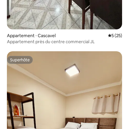
Appartement ⋅ Cascavel
Évaluation
5 (25)
Appartement près du centre commercial JL
Superhôte
Superhôte