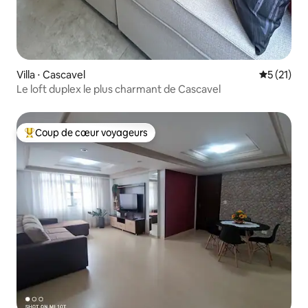
Villa ⋅ Cascavel
Évaluation
5 (21)
Le loft duplex le plus charmant de Cascavel
Coup de cœur voyageurs
Coups de cœur voyageurs les plus appréciés