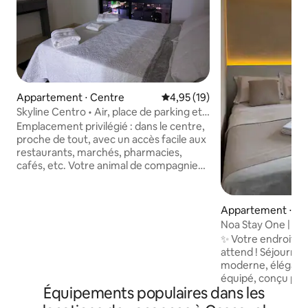
Appartement ⋅ Centre
Évaluation moyenne sur la base
4,95 (19)
Skyline Centro • Air, place de parking et
coworking
Emplacement privilégié : dans le centre,
proche de tout, avec un accès facile aux
restaurants, marchés, pharmacies,
cafés, etc. Votre animal de compagnie
est le bienvenu. 🐶 L'immeuble offre :
Espace de coworking partagé, espace
pour les animaux sur la terrasse,
Appartement ⋅ Ce
buanderie partagée (utilisation payante)
Noa Stay One | Lo
et épicerie en libre-service ouverte
Garage
✨ Votre endroit id
24 h/24. Le linge de lit et les serviettes
attend ! Séjournez dans un appartement
sont inclus. Parking : Remarque : L'accès
moderne, élégant
au garage est très étroit et ne peut
équipé, conçu pour
accueillir que des voitures de taille
Équipements populaires dans les
dans les moindres détails. S
moyenne. 1 place de parking, avec une
centre-ville, vous