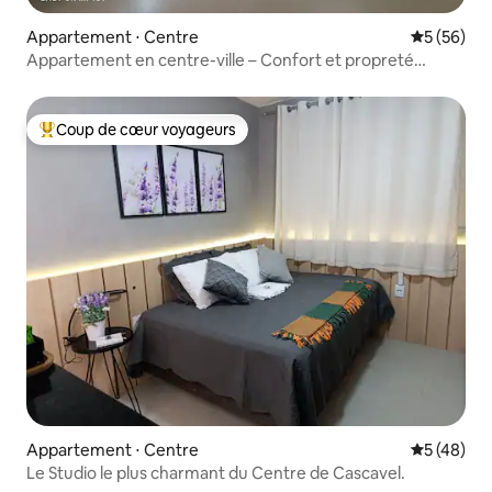
Appartement ⋅ Centre
Évaluation
5 (56)
Appartement en centre-ville – Confort et propreté
irréprochable
Coup de cœur voyageurs
Coups de cœur voyageurs les plus appréciés
Appartement ⋅ Centre
Évaluation
5 (48)
Le Studio le plus charmant du Centre de Cascavel.