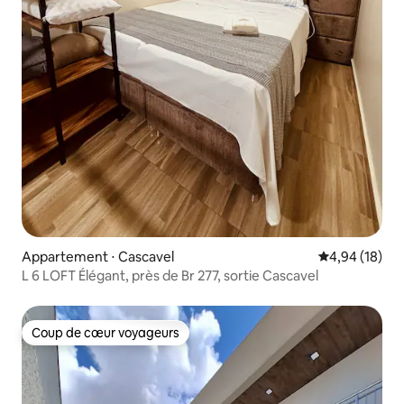
Appartement ⋅ Cascavel
Évaluation mo
4,94 (18)
L 6 LOFT Élégant, près de Br 277, sortie Cascavel
Coup de cœur voyageurs
Coup de cœur voyageurs