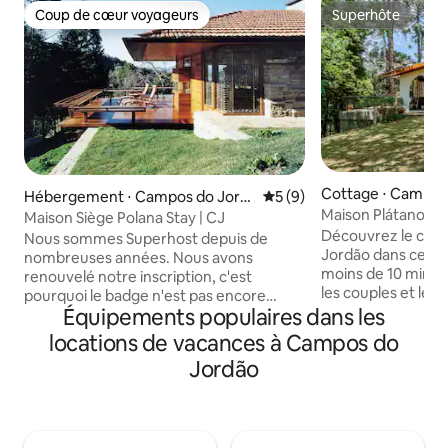
Coup de cœur voyageurs
Superhôte
Coup de cœur voyageurs
Superhôte
Cottage ⋅ Campos
Hébergement ⋅ Campos do Jord
Évaluation moyenne sur la 
5 (9)
Maison Plátano : na
ão
Maison Siège Polana Stay | CJ
Mantiqueira
Découvrez le cha
Nous sommes Superhost depuis de
Jordão dans cette
nombreuses années. Nous avons
moins de 10 min de Capiva
renouvelé notre inscription, c'est
les couples et les 
pourquoi le badge n'est pas encore
connexion Wi-Fi ra
Équipements populaires dans les
réapparu sur notre profil ;) La Casa da
ou pour se repose
Sede do Polana a été construite en 2000
locations de vacances à Campos do
même pour passer
selon le projet de l'architecte Mauro
Jordão
plus ! En plus de l
Munhoz et se présente sous la forme
dans les chambres
d'une structure en bois, en pierre et en
dans le salon ! Prof
verre, avec de grands espaces et un
autonome et d'une 
raffinement unique. L'endroit idéal pour
milieu de la natur
créer et sceller les souvenirs les plus