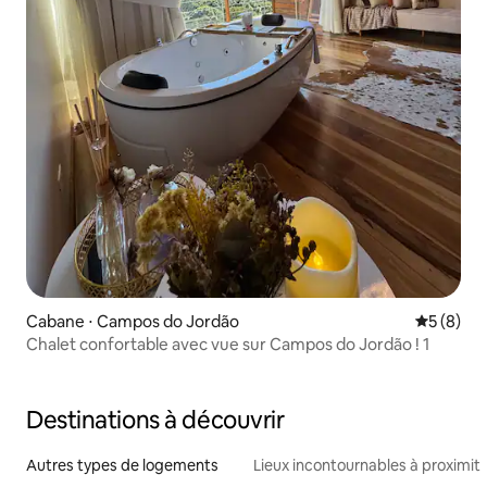
Cabane ⋅ Campos do Jordão
Évaluatio
5 (8)
Chalet confortable avec vue sur Campos do Jordão ! 1
Destinations à découvrir
Autres types de logements
Lieux incontournables à proximit