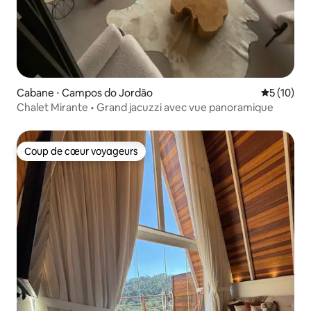
Cabane ⋅ Campos do Jordão
Évaluation
5 (10)
Chalet Mirante • Grand jacuzzi avec vue panoramique
Coup de cœur voyageurs
Coup de cœur voyageurs