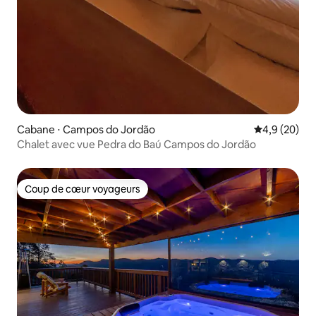
Cabane ⋅ Campos do Jordão
Évaluation m
4,9 (20)
Chalet avec vue Pedra do Baú Campos do Jordão
Coup de cœur voyageurs
Coup de cœur voyageurs