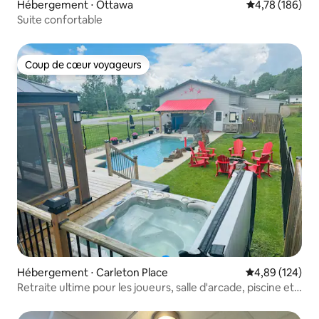
Hébergement ⋅ Ottawa
Évaluation moy
4,78 (186)
Suite confortable
Coup de cœur voyageurs
Coup de cœur voyageurs
Hébergement ⋅ Carleton Place
Évaluation moy
4,89 (124)
Retraite ultime pour les joueurs, salle d'arcade, piscine et
jacuzzi