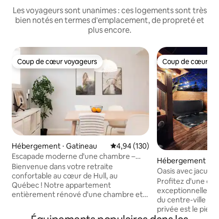
Les voyageurs sont unanimes : ces logements sont très
bien notés en termes d'emplacement, de propreté et
plus encore.
Coup de cœur voyageurs
Coup de cœur vo
Coup de cœur voyageurs
Coup de cœur vo
Hébergement ⋅ Gatineau
Évaluation moyenne sur la base 
4,94 (130)
Escapade moderne d'une chambre –
Hébergement ⋅ G
10 min du centre-ville d'Ottawa
Bienvenue dans votre retraite
Oasis avec jacuzzi
confortable au cœur de Hull, au
centre-ville d'Ott
Profitez d'une es
Québec ! Notre appartement
de 10 personnes
exceptionnelle à 
entièrement rénové d'une chambre et
du centre-ville d
d'une salle de bain en demi-sous-sol est
privée est le pied-
le refuge idéal pour votre aventure à
explorer le parc d