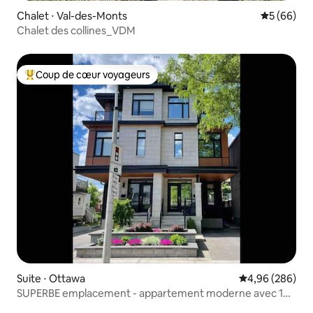
Chalet ⋅ Val-des-Monts
Évaluation
5 (66)
Chalet des collines_VDM
Coup de cœur voyageurs
Coups de cœur voyageurs les plus appréciés
Suite ⋅ Ottawa
Évaluation moy
4,96 (286)
SUPERBE emplacement - appartement moderne avec 1
chambre/1 salle de bain.