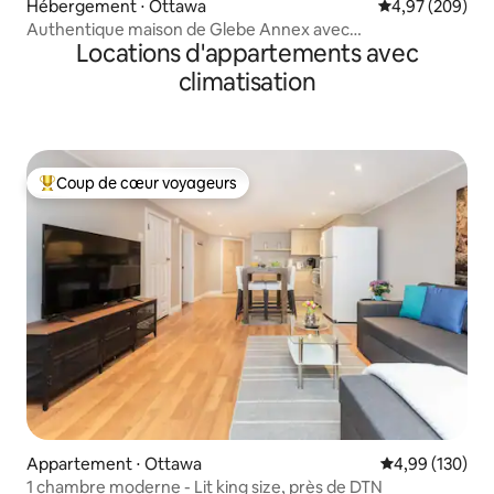
Hébergement ⋅ Ottawa
Évaluation moy
4,97 (209)
Authentique maison de Glebe Annex avec
Locations d'appartements avec
parking/patio/barbecue
climatisation
Coup de cœur voyageurs
Coups de cœur voyageurs les plus appréciés
Appartement ⋅ Ottawa
Évaluation moy
4,99 (130)
1 chambre moderne - Lit king size, près de DTN