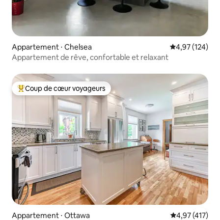
Appartement ⋅ Chelsea
Évaluation moy
4,97 (124)
Appartement de rêve, confortable et relaxant
Coup de cœur voyageurs
Coups de cœur voyageurs les plus appréciés
Appartement ⋅ Ottawa
Évaluation moy
4,97 (417)