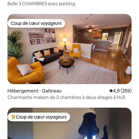
Belle 3 CHAMBRES avec parking
Coup de cœur voyageurs
Coup de cœur voyageurs
Hébergement ⋅ Gatineau
Évaluation mo
4,9 (259)
Charmante maison de 3 chambres à deux étages à Hull
Coup de cœur voyageurs
Coups de cœur voyageurs les plus appréciés