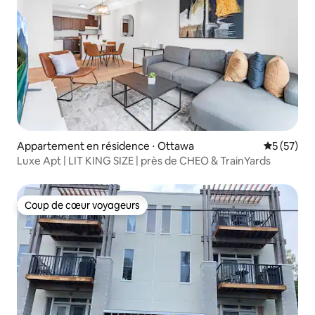
Appartement en résidence ⋅ Ottawa
Évaluation
5 (57)
Luxe Apt | LIT KING SIZE | près de CHEO & TrainYards
Coup de cœur voyageurs
Coup de cœur voyageurs