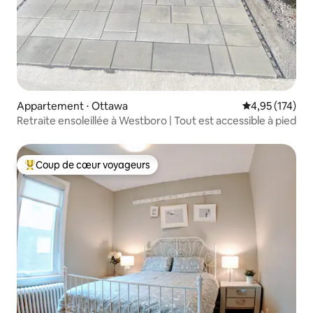
Appartement ⋅ Ottawa
Évaluation moy
4,95 (174)
Retraite ensoleillée à Westboro | Tout est accessible à pied
Coup de cœur voyageurs
Coups de cœur voyageurs les plus appréciés