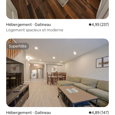
Hébergement ⋅ Gatineau
Évaluation moy
4,95 (237)
Logement spacieux et moderne
Superhôte
Superhôte
Hébergement ⋅ Gatineau
Évaluation moy
4,89 (147)