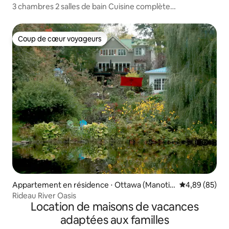
3 chambres 2 salles de bain Cuisine complète
Stationnement gratuit Centre-ville d'Ottawa
Coup de cœur voyageurs
Coup de cœur voyageurs
Appartement en résidence ⋅ Ottawa (Manotic
Évaluation mo
4,89 (85)
k)
Rideau River Oasis
Location de maisons de vacances
adaptées aux familles