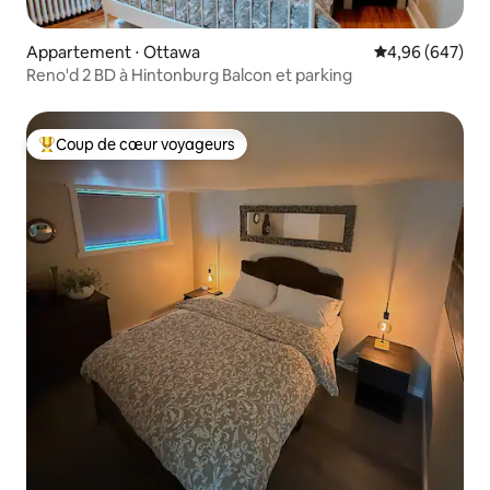
Appartement ⋅ Ottawa
Évaluation moy
4,96 (647)
Reno'd 2 BD à Hintonburg Balcon et parking
Coup de cœur voyageurs
Coups de cœur voyageurs les plus appréciés