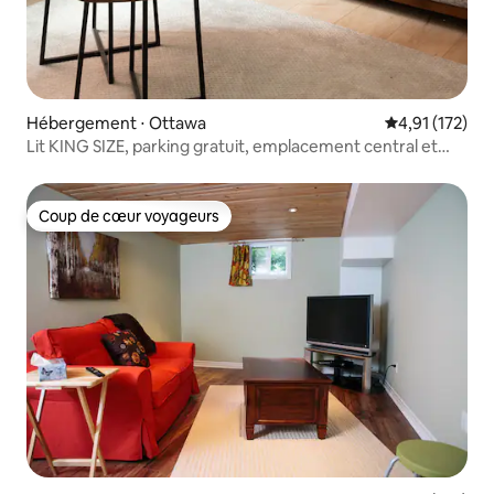
Hébergement ⋅ Ottawa
Évaluation moy
4,91 (172)
Lit KING SIZE, parking gratuit, emplacement central et
confortable
Coup de cœur voyageurs
Coup de cœur voyageurs