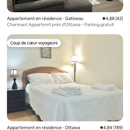
Appartement en résidence ⋅ Gatineau
Évaluation mo
4,88 (42)
Charmant Appartmnt près d’Ottawa – Parking gratuit
Coup de cœur voyageurs
Coup de cœur voyageurs
Appartement en résidence ⋅ Ottawa
Évaluation moy
4,84 (189)