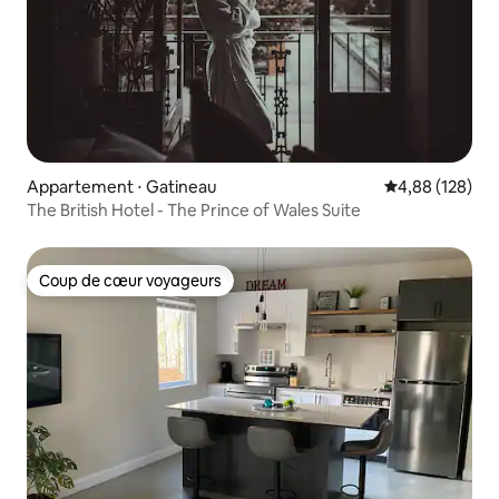
Appartement ⋅ Gatineau
Évaluation moy
4,88 (128)
The British Hotel - The Prince of Wales Suite
Coup de cœur voyageurs
Coup de cœur voyageurs