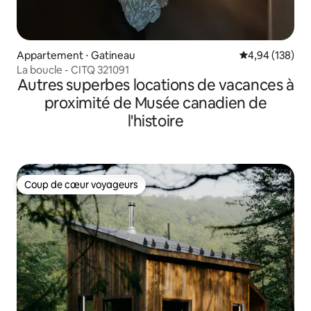
Appartement ⋅ Gatineau
Évaluation moy
4,94 (138)
La boucle - CITQ 321091
Autres superbes locations de vacances à
proximité de Musée canadien de
l'histoire
Coup de cœur voyageurs
Coup de cœur voyageurs