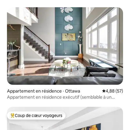
stationnement sur place
Appartement en résidence ⋅ Ottawa
Évaluation mo
4,88 (57)
Appartement en résidence exécutif (semblable à un
hôtel-boutique)
Coup de cœur voyageurs
Coups de cœur voyageurs les plus appréciés