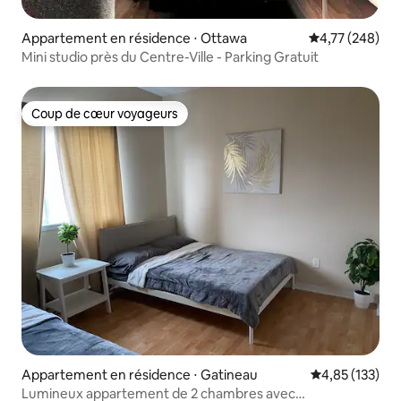
Appartement en résidence ⋅ Ottawa
Évaluation moy
4,77 (248)
Mini studio près du Centre-Ville - Parking Gratuit
Coup de cœur voyageurs
Coup de cœur voyageurs
Appartement en résidence ⋅ Gatineau
Évaluation moy
4,85 (133)
Lumineux appartement de 2 chambres avec