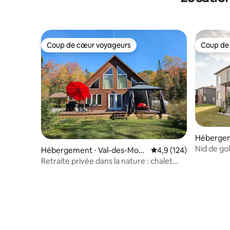
Coup de cœur voyageurs
Coup de
Coup de cœur voyageurs
Coup de
Hébergem
Nid de go
Hébergement ⋅ Val-des-Mont
Évaluation moyenne su
4,9 (124)
s
Retraite privée dans la nature : chalet
confortable sur 13 hectares