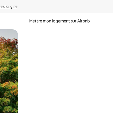
ue d'origine
Mettre mon logement sur Airbnb
sant glisser.