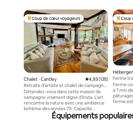
Coup de cœur voyageurs
Coup 
Coups de cœur voyageurs les plus appréciés
Coups de
Hébergem
Ferme tra
Chalet ⋅ Cantley
Évaluation moyenne sur
4,93 (135)
Réservez 
Ferme con
Retraite d'artiste et chalet de campagne
à 7 min d
parfaits pour Instagram
Détendez-vous dans cette maison de
pâturages
campagne vraiment digne d'Insta. L'art
ferme est
rencontre la nature avec une ambiance
faire de l
bohème des années 70. Capacité
la raquett
Équipements populaires
d'accueil : 8 personnes. Cuisine
se trouven
entièrement équipée, grand plan ouvert
rivière/le
avec 2 salons et cheminée à bois (bois
magnifiqu
gratuit). Entourez-vous de la nature dans