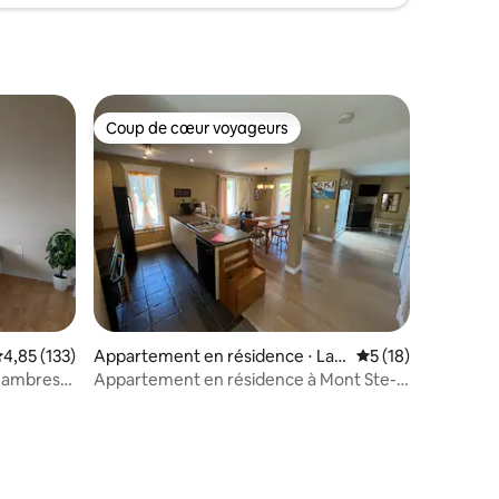
Coup de cœur voyageurs
Coup de cœur voyageurs
ntaires : 4,81 sur 5
valuation moyenne sur la base de 133 commentaires : 4,85 sur 5
4,85 (133)
Appartement en résidence ⋅ Lac
Évaluation moyenne
5 (18)
-Sainte-Marie
hambres
Appartement en résidence à Mont Ste-
Marie