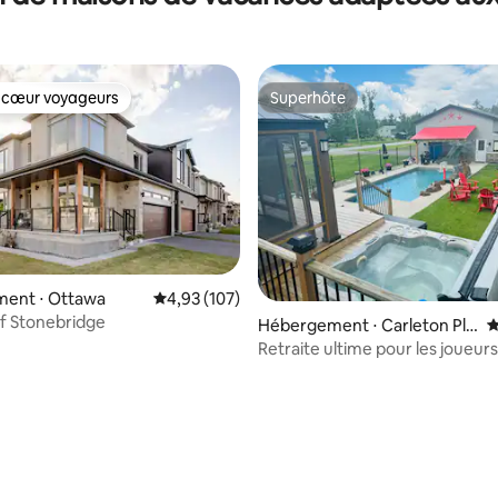
 cœur voyageurs
Superhôte
 cœur voyageurs
Superhôte
ent ⋅ Ottawa
Évaluation moyenne sur la base de 107 comme
4,93 (107)
lf Stonebridge
r la base de 124 commentaires : 4,9 sur 5
Hébergement ⋅ Carleton Pla
É
ce
Retraite ultime pour les joueurs,
d'arcade, piscine et jacuzzi