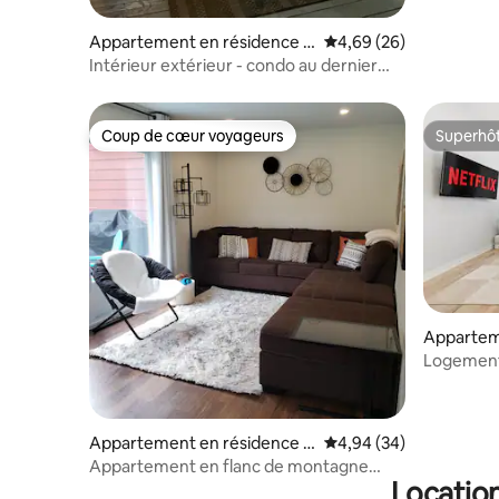
Appartement en résidence ⋅
Évaluation moyenne sur
4,69 (26)
Lac-Sainte-Marie
Intérieur extérieur - condo au dernier
étage (CITQ # 310703)
Coup de cœur voyageurs
Superhô
Coup de cœur voyageurs
Superhô
Apparteme
awa
Logement 
3 chambres
de logeme
Appartement en résidence ⋅
Évaluation moyenne sur
4,94 (34)
Lac-Sainte-Marie
Appartement en flanc de montagne
Location
avec vues panoramiques