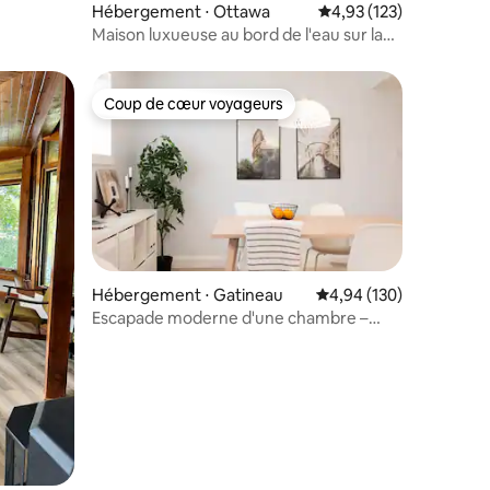
Hébergement ⋅ Ottawa
Évaluation moyenne sur
4,93 (123)
Maison luxueuse au bord de l'eau sur la
rivière des Outaouais
Coup de cœur voyageurs
lus appréciés
Coup de cœur voyageurs
Hébergement ⋅ Gatineau
Évaluation moyenne sur
4,94 (130)
Escapade moderne d'une chambre –
ntaires : 4,97 sur 5
10 min du centre-ville d'Ottawa