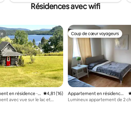
Résidences avec wifi
te
Coup de cœur voyageurs
te
Coup de cœur voyageurs
nt en résidence ⋅ L
Évaluation moyenne sur la base de 16 comme
4,81 (16)
Appartement en résidence ⋅
É
-Marie
Gatineau
nt avec vue sur le lac et
Lumineux appartement de 2 c
our
avec stationnement sur place