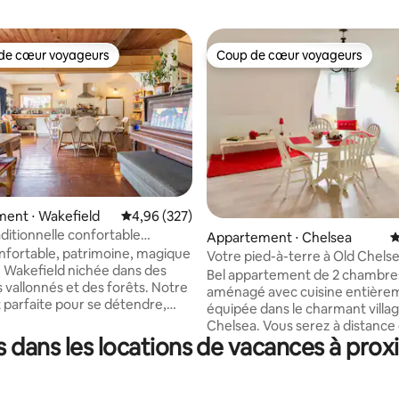
de cœur voyageurs
Coup de cœur voyageurs
 cœur voyageurs les plus appréciés
Coup de cœur voyageurs
ent ⋅ Wakefield
Évaluation moyenne sur la base de 327 commen
4,96 (327)
ditionnelle confortable
 la base de 135 commentaires : 4,93 sur 5
Appartement ⋅ Chelsea
É
dès maintenant !
fortable, patrimoine, magique
Votre pied-à-terre à Old Chels
e Wakefield nichée dans des
la Gatineau
Bel appartement de 2 chambre
 vallonnés et des forêts. Notre
aménagé avec cuisine entière
 parfaite pour se détendre,
équipée dans le charmant villa
a randonnée, du ski de fond, de
Chelsea. Vous serez à distance
e et de la baignade. À proximité
 dans les locations de vacances à pro
marche du parc de la Gatineau,
t des stations de ski alpin, la
bistrots du centre du village, d
 parc de la Gatineau avec de
boutiques, du spa Nordik et d
es plages et sentiers. Délicieux
fermiers. Les amateurs de plein air