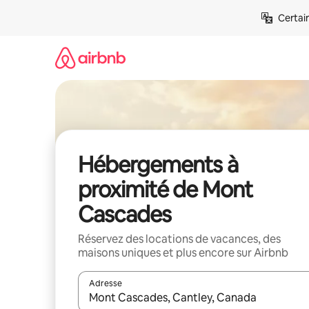
Aller
Certai
directement
au
contenu
Hébergements à
proximité de Mont
Cascades
Réservez des locations de vacances, des
maisons uniques et plus encore sur Airbnb
Adresse
Lorsque les résultats s'affichent, utilisez les flèc