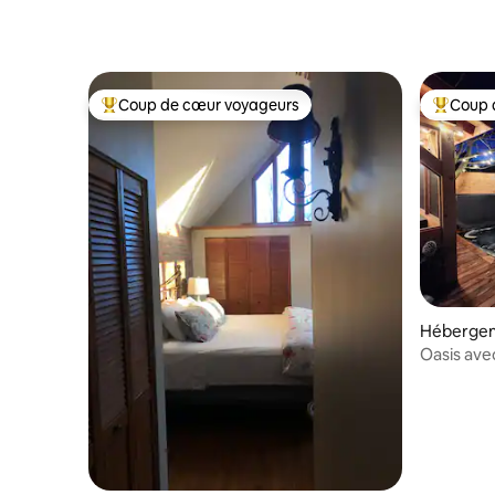
Coup de cœur voyageurs
Coup 
Coups de cœur voyageurs les plus appréciés
Coups de
Hébergem
Oasis avec
centre-vil
de 10 per