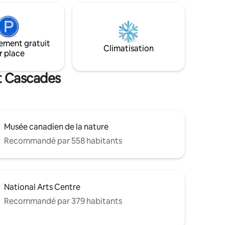
onnée ou
équipements de sports nautiques vous
e
permettent de profiter au maximum de
 l'Airbnb.
vos vacances d'été : baignade, navigation
ntiers de
de plaisance et pêche.
ement gratuit
 station
Climatisation
r place
iennes du
 qu'à 5
t Cascades
Musée canadien de la nature
Recommandé par 558 habitants
National Arts Centre
Recommandé par 379 habitants