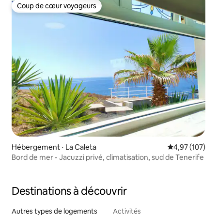
Coup de cœur voyageurs
Coup de cœur voyageurs
Hébergement ⋅ La Caleta
Évaluation moy
4,97 (107)
Bord de mer - Jacuzzi privé, climatisation, sud de Tenerife
Destinations à découvrir
Autres types de logements
Activités