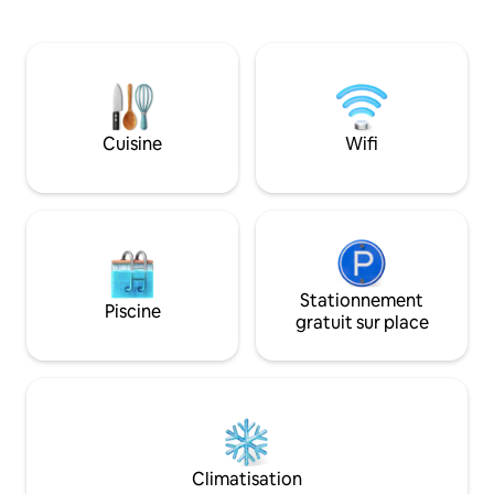
«vole» sur les rochers, plongeant
pour profiter de l'î
visuellement dans la mer et vous donne
de la maison ou du
l'impression de naviguer sur un bateau
maison est pleine 
sur les eaux claires de l'Atlantique.
d'ambiance, avec d
Dormir bercé par le bruit des vagues, ou
qualité supplémen
regarder, sans quitter le lit, le soleil se
reposantes. Trouve
reflète dans la mer à l'aube; dîner sur la
l'intimité dont vou
Cuisine
Wifi
terrasse au clair de lune en sentant la
que le meilleur e
caresse de la brise ... sont des
profiter de La Pal
expériences inoubliables que cette
maison garantit. La maison est très
lumineuse et fait face à la mer. La
terrasse du salon dispose d'une table à
manger avec de la place pour six
personnes, et la terrasse de la chambre
Stationnement
Piscine
principale dispose d'un hamac pour
gratuit sur place
bronzer, se détendre et profiter de la
vue ou simplement lire un bon livre. Et à
quelle distance se trouve la plage ? Eh
bien, juste à côté de la maison ! Ouvrez
simplement la porte et vous pourrez
descendre à la plage ou aux surfaces
rocheuses situées sous la maison, avec
Climatisation
de magnifiques plates-formes naturelles