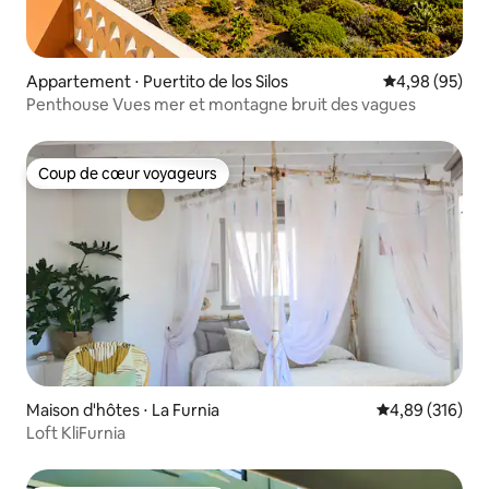
Appartement ⋅ Puertito de los Silos
Évaluation mo
4,98 (95)
Penthouse Vues mer et montagne bruit des vagues
Coup de cœur voyageurs
Coup de cœur voyageurs
Maison d'hôtes ⋅ La Furnia
Évaluation moy
4,89 (316)
Loft KliFurnia