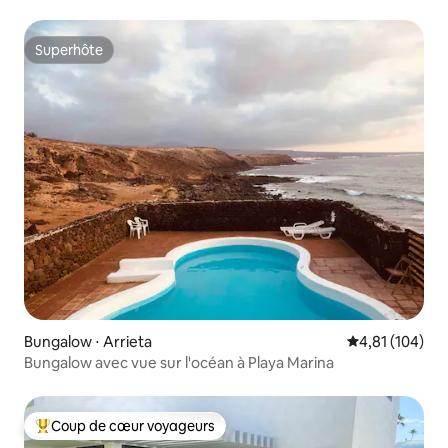
couchers de soleil
Superhôte
Superhôte
Bungalow ⋅ Arrieta
Évaluation moy
4,81 (104)
Bungalow avec vue sur l'océan à Playa Marina
Coup de cœur voyageurs
Coups de cœur voyageurs les plus appréciés