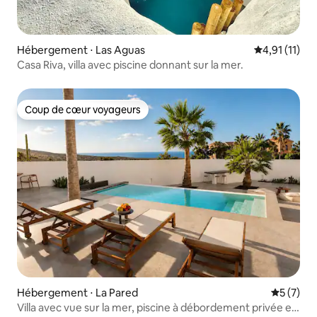
Hébergement ⋅ Las Aguas
Évaluation m
4,91 (11)
Casa Riva, villa avec piscine donnant sur la mer.
Coup de cœur voyageurs
Coup de cœur voyageurs
Hébergement ⋅ La Pared
Évaluatio
5 (7)
Villa avec vue sur la mer, piscine à débordement privée et