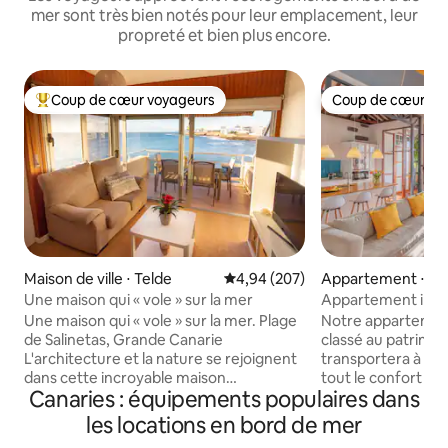
mer sont très bien notés pour leur emplacement, leur
propreté et bien plus encore.
Coup de cœur voyageurs
Coup de cœur vo
Coups de cœur voyageurs les plus appréciés
Coup de cœur vo
Maison de ville ⋅ Telde
Évaluation moyenne sur la base 
4,94 (207)
Appartement ⋅ Sa
de La Palma
Une maison qui « vole » sur la mer
Appartement intim
bord de la plage
Une maison qui « vole » sur la mer. Plage
Notre appartemen
de Salinetas, Grande Canarie
classé au patrimoi
L'architecture et la nature se rejoignent
transportera à l'é
dans cette incroyable maison
tout le confort d
Canaries : équipements populaires dans
littéralement suspendue au-dessus de la
Situé au centre de l
mer, dans un emplacement privilégié sur
c'est le meilleur e
les locations en bord de mer
la côte est de Gran Canaria. Le bâtiment
commencer les iti