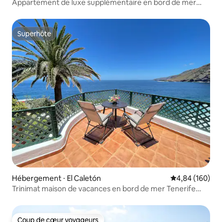
Appartement de luxe supplémentaire en bord de mer
principale et le salon . - Stores
avec 2 chambres
électriques dans le salon et la chambre
principale, télécommande auvent
Superhôte
électrique alimentée sur la terrasse du
Superhôte
salon.
Hébergement ⋅ El Caletón
Évaluation moy
4,84 (160)
Trinimat maison de vacances en bord de mer Tenerife
Nord 1
Coup de cœur voyageurs