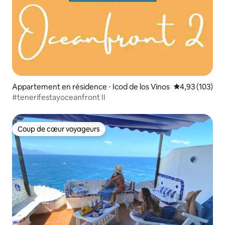
Appartement en résidence ⋅ Icod de los Vinos
Évaluation moy
4,93 (103)
#tenerifestayoceanfront II
Coup de cœur voyageurs
Coup de cœur voyageurs