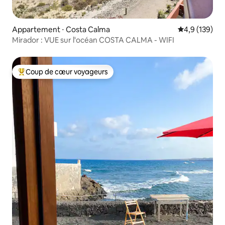
Appartement ⋅ Costa Calma
Évaluation mo
4,9 (139)
Mirador : VUE sur l'océan COSTA CALMA - WIFI
Coup de cœur voyageurs
Coups de cœur voyageurs les plus appréciés