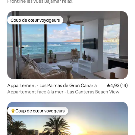
Frontline les vues Bajamar relax.
Coup de cœur voyageurs
Coup de cœur voyageurs
Appartement ⋅ Las Palmas de Gran Canaria
Évaluation mo
4,93 (14)
Appartement face à la mer - Las Canteras Beach View
Coup de cœur voyageurs
Coups de cœur voyageurs les plus appréciés