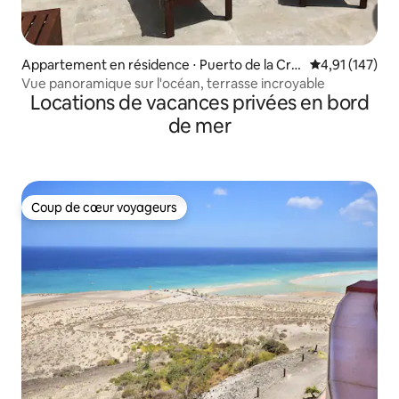
Appartement en résidence ⋅ Puerto de la Cru
Évaluation moy
4,91 (147)
z
Vue panoramique sur l'océan, terrasse incroyable
Locations de vacances privées en bord
de mer
Coup de cœur voyageurs
Coup de cœur voyageurs