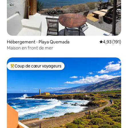
Hébergement ⋅ Playa Quemada
Évaluation moy
4,93 (191)
Maison en front de mer
Coup de cœur voyageurs
Coups de cœur voyageurs les plus appréciés