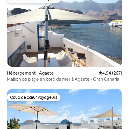
Coup de cœur voyageurs
Hébergement ⋅ Agaete
Évaluation moy
4,94 (267)
Maison de plage en bord de mer à Agaete - Gran Canaria
Coup de cœur voyageurs
Coup de cœur voyageurs