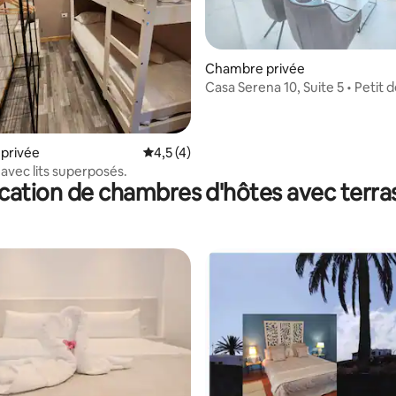
e sur la base de 8 commentaires : 5 sur 5
Chambre privée
Casa Serena 10, Suite 5 • Petit 
inclus (+18)
privée
Évaluation moyenne sur la base de 4 comm
4,5 (4)
vec lits superposés.
cation de chambres d'hôtes avec terra