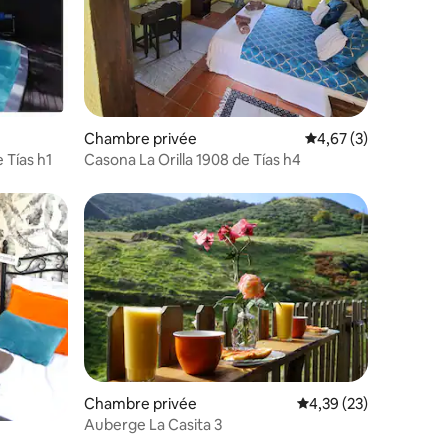
Chambre privée
Évaluation moyenne s
4,67 (3)
 Tías h1
Casona La Orilla 1908 de Tías h4
Chambre privée
Évaluation moyenne su
4,39 (23)
Auberge La Casita 3