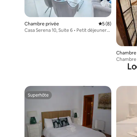
Chambre privée
Évaluation moyenn
5 (8)
Casa Serena 10, Suite 6 • Petit déjeuner
inclus (+18)
Chambre 
Chambre a
Lo
Superhôte
Superhôte