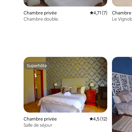
Chambre privée
Évaluation moyenne s
4,71 (7)
Chambre 
Chambre double.
Le Vignob
Superhôte
Superhôte
Chambre privée
Évaluation moyenne s
4,5 (12)
Salle de séjour