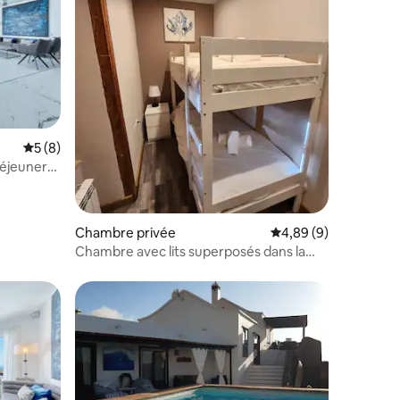
mmentaires : 5 sur 5
Évaluation moyenne sur la base de 8 commentaires : 5 sur 5
5 (8)
déjeuner
Chambre privée
Évaluation moyenne s
4,89 (9)
Chambre avec lits superposés dans la
Mountain Retreat de Ziggy