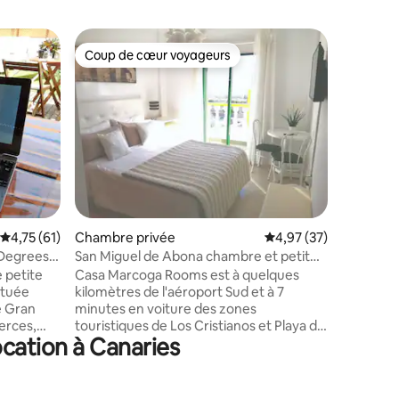
Chambre
Coup de cœur voyageurs
Coup de
Coup de cœur voyageurs
Coup de
Suit
Confort, 
tradition
autochto
trente m
grand bal
lumineuse
vue pano
de tout l
propriété
taires : 4,93 sur 5
Évaluation moyenne sur la base de 61 commentaires : 4,75 sur 5
4,75 (61)
Chambre privée
Évaluation moyenne su
4,97 (37)
promener
chaises l
Degrees.
San Miguel de Abona chambre et petit
fait de n
déjeuner
 petite
Casa Marcoga Rooms est à quelques
pour un s
ituée
kilomètres de l'aéroport Sud et à 7
e Gran
minutes en voiture des zones
erces,
touristiques de Los Cristianos et Playa de
cation à Canaries
ous les
Las Américas. La chambre est située à
l'étage de la maison et dispose d'une salle
ment
de bains privative et d'une entrée
ulent
indépendante par le jardin. Il y a plus de