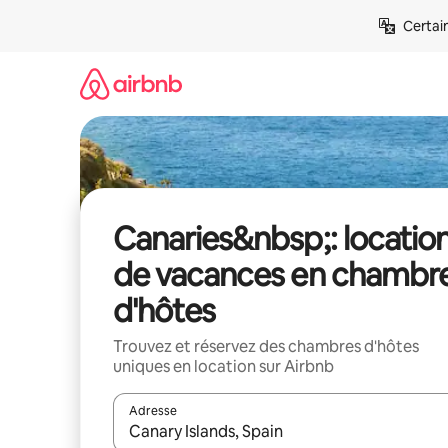
Aller
Certai
directement
au
contenu
Canaries&nbsp;: locatio
de vacances en chambr
d'hôtes
Trouvez et réservez des chambres d'hôtes
uniques en location sur Airbnb
Adresse
Lorsque les résultats s'affichent, utilisez les flèc