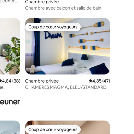
déjeuner
ntaires : 4,84 sur 5
Chambre privée
Chambre avec balcon et salle de bain
Coup de cœur voyageurs
Coup de cœur voyageurs
taires : 4,78 sur 5
Évaluation moyenne sur la base de 38 commentaires : 4,84 sur 5
4,84 (38)
Chambre privée
Évaluation moyenne su
4,85 (47)
ge.
CHAMBRES MAGMA, BLEU/STANDARD
jeuner
Coup de cœur voyageurs
Coup de cœur voyageurs