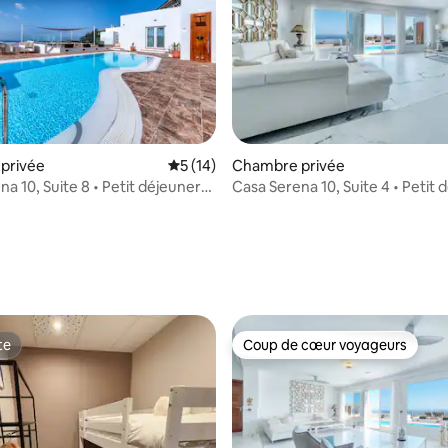
 la base de 40 commentaires : 4,65 sur 5
privée
Évaluation moyenne sur la base de 14 co
5 (14)
Chambre privée
a 10, Suite 8 • Petit déjeuner
Casa Serena 10, Suite 4 • Petit 
8)
inclus (+18)
te
Coup de cœur voyageurs
te
Coup de cœur voyageurs