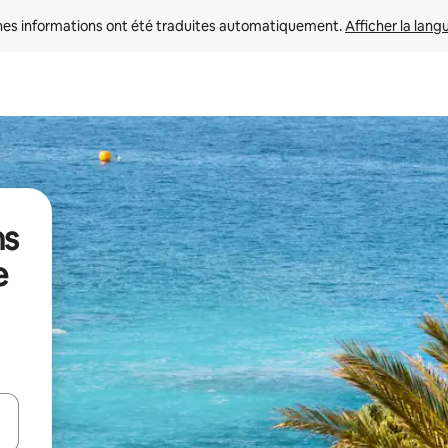
nes informations ont été traduites automatiquement. 
Afficher la lang
ns
e
hes vers le haut et vers le bas pour les parcourir ou en appuyant et en fai