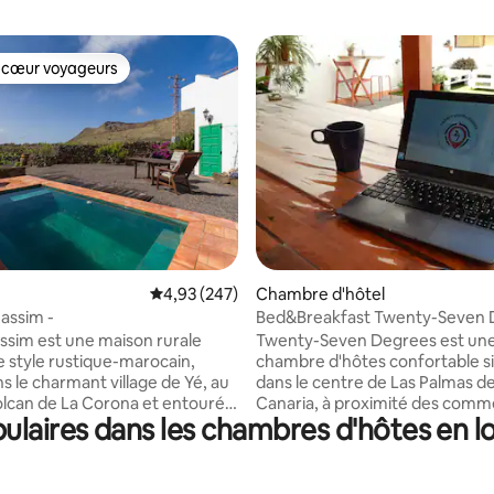
 cœur voyageurs
 cœur voyageurs
r la base de 13 commentaires : 4,77 sur 5
Évaluation moyenne sur la base de 247 commen
4,93 (247)
Chambre d'hôtel
Nassim -
Bed&Breakfast Twenty-Seven 
Chambre à deux lits
assim est une maison rurale
Twenty-Seven Degrees est une
e style rustique-marocain,
chambre d'hôtes confortable s
s le charmant village de Yé, au
dans le centre de Las Palmas d
olcan de La Corona et entourée
Canaria, à proximité des comm
laires dans les chambres d'hôtes en lo
 cultivées sur des cendres
des musées, des plages et de t
s. Il dispose de trois grandes
services que la ville offre. Nous
 de deux salles de bains
proposons un type d'héberge
 et d'un salon confortable
différent pour tous ceux qui ve