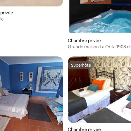
ur la base de 7 commentaires : 4,71 sur 5
privée
le
Chambre privée
Grande maison La Orilla 1908 de
Superhôte
Superhôte
ur la base de 12 commentaires : 4,5 sur 5
Chambre privée