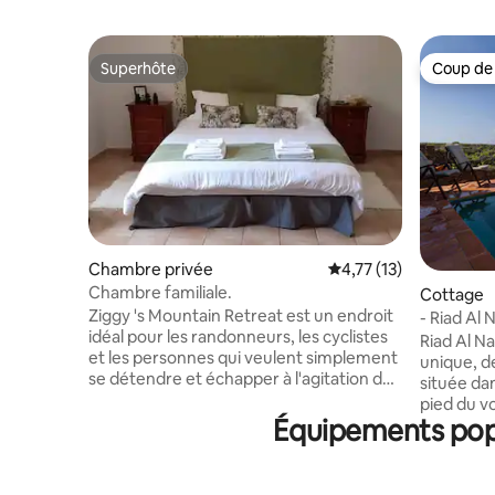
Superhôte
Coup de
Superhôte
Coup de
Chambre privée
Évaluation moyenne su
4,77 (13)
Chambre familiale.
Cottage
Ziggy 's Mountain Retreat est un endroit
- Riad Al 
idéal pour les randonneurs, les cyclistes
Riad Al N
et les personnes qui veulent simplement
unique, d
se détendre et échapper à l'agitation de
située dan
la vie. Il s'agit d'un bâtiment classé situé à
pied du v
Vilaflor qui est le plus haut village des îles
Équipements popu
de vignes
Canaries. Emplacement fantastique pour
volcanique
explorer le mont Teide et le parc national
chambres,
environnant. Nous avons 2 familles, 2
complètes