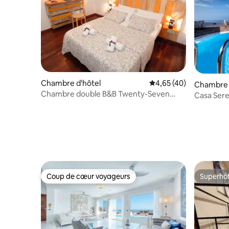
Chambre d'hôtel
Évaluation moyenne sur
4,65 (40)
Chambre 
Chambre double B&B Twenty-Seven
Casa Seren
Degrees
inclus (+1
Coup de cœur voyageurs
Superhô
Coup de cœur voyageurs
Superhô