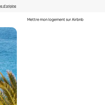
ue d'origine
Mettre mon logement sur Airbnb
sant glisser.