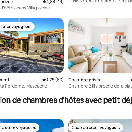
Casa Serena 10, Suite 1 • Petit 
privée
Évaluation moyenne sur la base de 19 comme
4,84 (19)
inclus (+18)
Chambre d'hôtes dans Villa piscine
 cœur voyageurs
 cœur voyageurs
ment
Évaluation moyenne sur la base de 60 commen
4,78 (60)
Chambre privée
ita Perdomo, Masdache
Chambre 2 lits proche de la pla
r la base de 73 commentaires : 4,67 sur 5
ion de chambres d'hôtes avec petit dé
de cœur voyageurs
Coup de cœur voyageurs
 cœur voyageurs les plus appréciés
Coup de cœur voyageurs