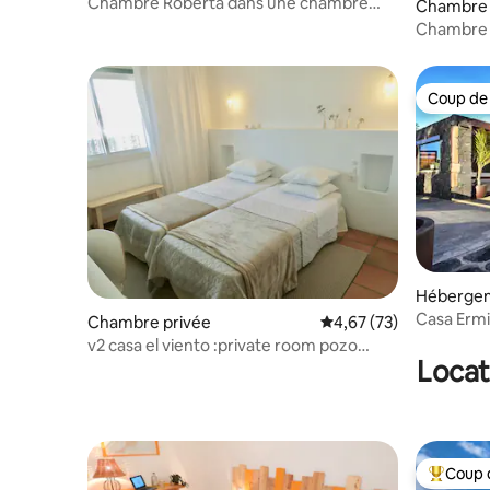
Chambre Roberta dans une chambre
Chambre 
d'hôtes à Las Palmas
Coup de
Coup de
Héberge
Casa Erm
Chambre privée
Évaluation moyenne su
4,67 (73)
v2 casa el viento :private room pozo
Locat
izquierdo
Coup 
Coups de