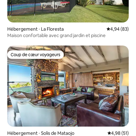
Hébergement ⋅ La Floresta
Évaluation mo
4,94 (83)
Maison confortable avec grand jardin et piscine
Coup de cœur voyageurs
Coup de cœur voyageurs
Hébergement ⋅ Solis de Mataojo
Évaluation mo
4,98 (51)