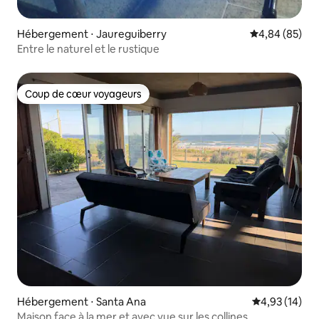
Hébergement ⋅ Jaureguiberry
Évaluation mo
4,84 (85)
Entre le naturel et le rustique
Coup de cœur voyageurs
Coup de cœur voyageurs
Hébergement ⋅ Santa Ana
Évaluation mo
4,93 (14)
Maison face à la mer et avec vue sur les collines