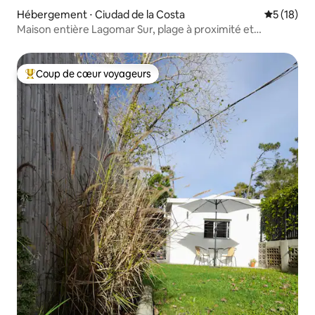
Hébergement ⋅ Ciudad de la Costa
Évaluation
5 (18)
Maison entière Lagomar Sur, plage à proximité et
services.
Coup de cœur voyageurs
Coups de cœur voyageurs les plus appréciés