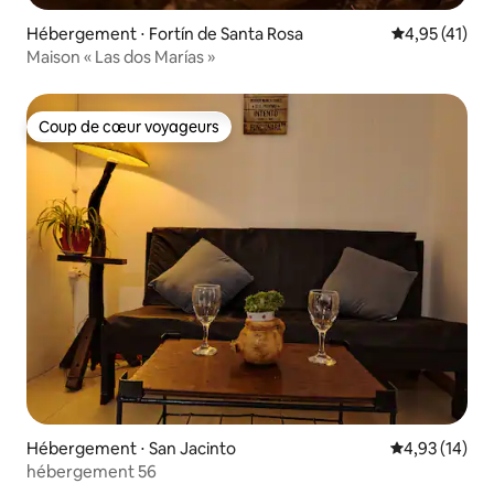
Hébergement ⋅ Fortín de Santa Rosa
Évaluation mo
4,95 (41)
Maison « Las dos Marías »
Coup de cœur voyageurs
Coup de cœur voyageurs
Hébergement ⋅ San Jacinto
Évaluation mo
4,93 (14)
hébergement 56