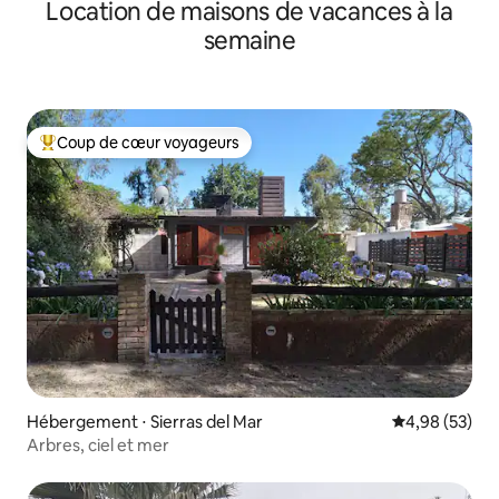
Location de maisons de vacances à la
semaine
Coup de cœur voyageurs
Coups de cœur voyageurs les plus appréciés
Hébergement ⋅ Sierras del Mar
Évaluation mo
4,98 (53)
Arbres, ciel et mer