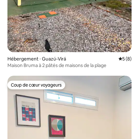
Hébergement ⋅ Guazú-Virá
Évaluatio
5 (8)
Maison Bruma à 2 pâtés de maisons de la plage
Coup de cœur voyageurs
Coup de cœur voyageurs