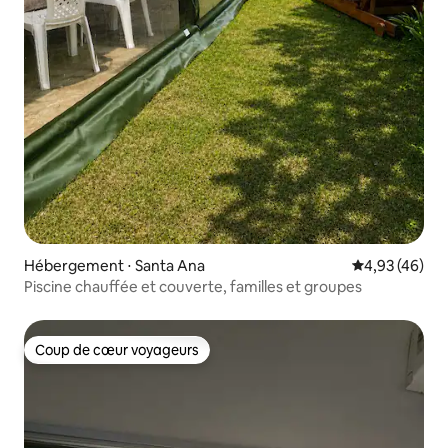
Hébergement ⋅ Santa Ana
Évaluation mo
4,93 (46)
Piscine chauffée et couverte, familles et groupes
Coup de cœur voyageurs
Coup de cœur voyageurs