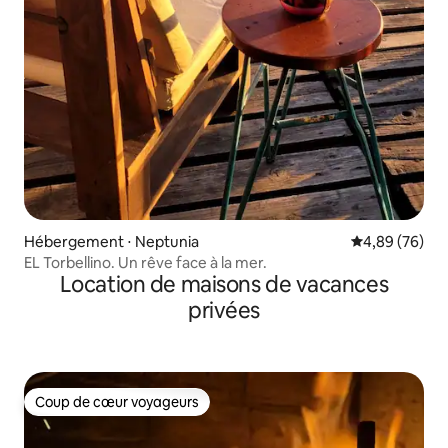
Hébergement ⋅ Neptunia
Évaluation mo
4,89 (76)
EL Torbellino. Un rêve face à la mer.
Location de maisons de vacances
privées
Coup de cœur voyageurs
Coup de cœur voyageurs