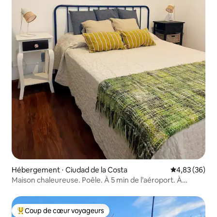
Hébergement ⋅ Ciudad de la Costa
Évaluation mo
4,83 (36)
Maison chaleureuse. Poêle. À 5 min de l’aéroport. À
quelques mètres de la mer
Coup de cœur voyageurs
Coups de cœur voyageurs les plus appréciés