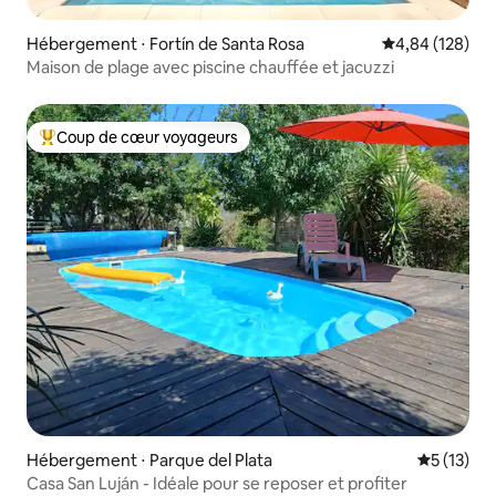
Hébergement ⋅ Fortín de Santa Rosa
Évaluation moy
4,84 (128)
Maison de plage avec piscine chauffée et jacuzzi
Coup de cœur voyageurs
Coups de cœur voyageurs les plus appréciés
Hébergement ⋅ Parque del Plata
Évaluation
5 (13)
Casa San Luján - Idéale pour se reposer et profiter