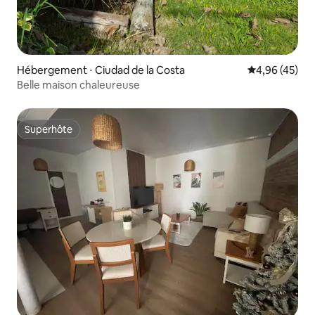
Hébergement ⋅ Ciudad de la Costa
Évaluation mo
4,96 (45)
Belle maison chaleureuse
Superhôte
Superhôte