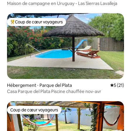
Maison de campagne en Uruguay - Las Sierras Lavalleja
Coup de cœur voyageurs
Coups de cœur voyageurs les plus appréciés
Hébergement ⋅ Parque del Plata
Évaluation
5 (21)
Casa Parque del Plata Piscine chauffée nov-avr
Coup de cœur voyageurs
Coup de cœur voyageurs