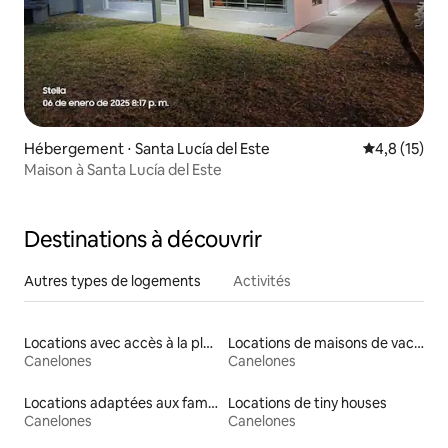
Hébergement ⋅ Santa Lucía del Este
Évaluation m
4,8 (15)
Maison à Santa Lucía del Este
Destinations à découvrir
Autres types de logements
Activités
Locations avec accès à la plage
Locations de maisons de vacances
Canelones
Canelones
Locations adaptées aux familles
Locations de tiny houses
Canelones
Canelones