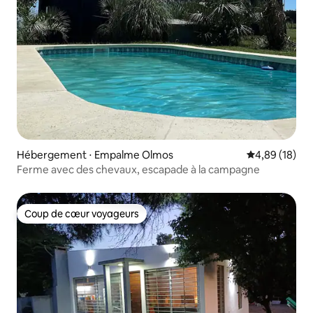
Hébergement ⋅ Empalme Olmos
Évaluation mo
4,89 (18)
Ferme avec des chevaux, escapade à la campagne
Coup de cœur voyageurs
Coup de cœur voyageurs