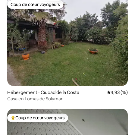
Coup de cœur voyageurs
Coup de cœur voyageurs
Hébergement ⋅ Ciudad de la Costa
Évaluation mo
4,93 (15)
Casa en Lomas de Solymar
Coup de cœur voyageurs
Coups de cœur voyageurs les plus appréciés