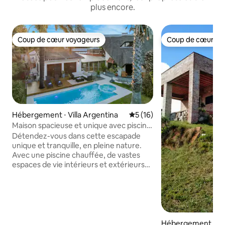
plus encore.
Coup de cœur voyageurs
Coup de cœur vo
Coup de cœur voyageurs
Coup de cœur vo
Hébergement ⋅ Villa Argentina
Évaluation moyenne sur la b
5 (16)
Maison spacieuse et unique avec piscine
près de la plage
Détendez-vous dans cette escapade
unique et tranquille, en pleine nature.
Avec une piscine chauffée, de vastes
espaces de vie intérieurs et extérieurs
et deux cuisines, Casa Marajá est idéale
pour les familles et les petits groupes.
Située dans un quartier résidentiel calme
et sûr à Atlantida, la maison se trouve à
quelques pas de la plage, des
supermarchés, des restaurants, des
Hébergement ⋅ Sa