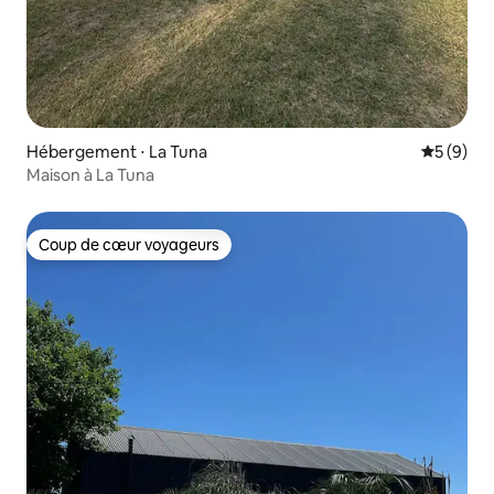
Hébergement ⋅ La Tuna
Évaluatio
5 (9)
Maison à La Tuna
Coup de cœur voyageurs
Coup de cœur voyageurs