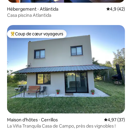
Hébergement ⋅ Atlántida
Évaluation m
4,9 (42)
Casa piscina Atlantida
Coup de cœur voyageurs
Coups de cœur voyageurs les plus appréciés
Maison d'hôtes ⋅ Cerrillos
Évaluation mo
4,97 (37)
La Viña Tranquila Casa de Campo, près des vignobles !