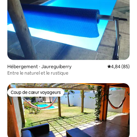
Hébergement ⋅ Jaureguiberry
Évaluation mo
4,84 (85)
Entre le naturel et le rustique
Coup de cœur voyageurs
Coup de cœur voyageurs