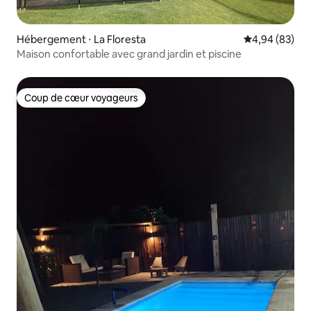
Hébergement ⋅ La Floresta
Évaluation mo
4,94 (83)
Maison confortable avec grand jardin et piscine
Coup de cœur voyageurs
Coup de cœur voyageurs