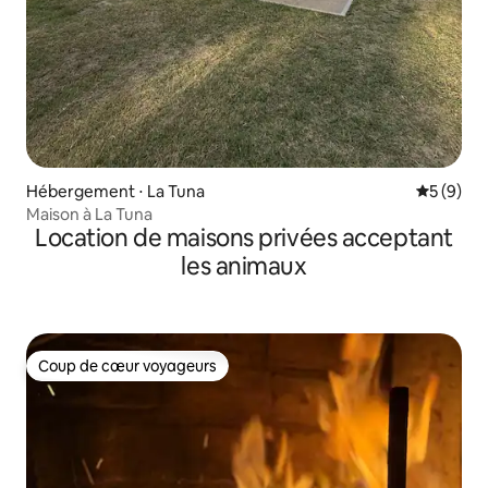
Hébergement ⋅ La Tuna
Évaluatio
5 (9)
Maison à La Tuna
Location de maisons privées acceptant
les animaux
Coup de cœur voyageurs
Coup de cœur voyageurs