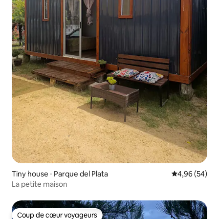
Tiny house ⋅ Parque del Plata
Évaluation mo
4,96 (54)
La petite maison
Coup de cœur voyageurs