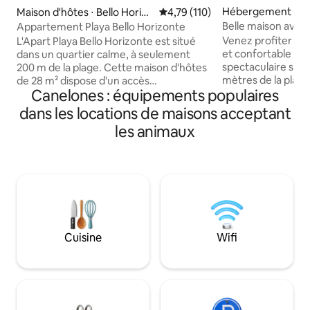
Hébergement ⋅ Sa
Maison d'hôtes ⋅ Bello Horizo
Évaluation moyenne sur la base 
4,79 (110)
nte
Belle maison avec 
Appartement Playa Bello Horizonte
Venez profiter d'
L'Apart Playa Bello Horizonte est situé
et confortable av
dans un quartier calme, à seulement
spectaculaire sur 
200 m de la plage. Cette maison d'hôtes
mètres de la plag
de 28 m² dispose d'un accès
Canelones : équipements populaires
indépendante pour
indépendant et d'un parc de 200 m² à
privé. Elle dispose de deux chambres :
usage exclusif. Possibilité de se garer
dans les locations de maisons acceptant
une double et une 
devant. Elle dispose d'un studio avec
les animaux
simples, avec la pos
coin salon-salle à manger et chambre,
jusqu'à 5 personnes
avec lit double et canapé-lit pour deux
canapé comme lit. Les espace
personnes. La cuisine comprend un four
extérieurs sont sp
à gaz, un réfrigérateur avec congélateur
se détendre, avec
et un micro-ondes. Il y a la climatisation,
espaces extérieurs
une salle de bains avec douche, un
réunions. Un endroit parfait pour se
chauffe-eau électrique. Wi-Fi ADSL,
reposer et profiter
télévision 32" avec Chromecast. Douche
Cuisine
Wifi
extérieure et barbecue également
disponibles.