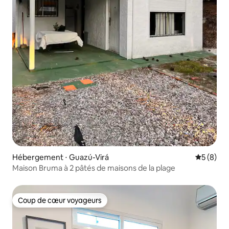
Hébergement ⋅ Guazú-Virá
Évaluatio
5 (8)
Maison Bruma à 2 pâtés de maisons de la plage
Coup de cœur voyageurs
Coup de cœur voyageurs