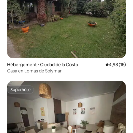
Hébergement ⋅ Ciudad de la Costa
Évaluation mo
4,93 (15)
Casa en Lomas de Solymar
Superhôte
Superhôte