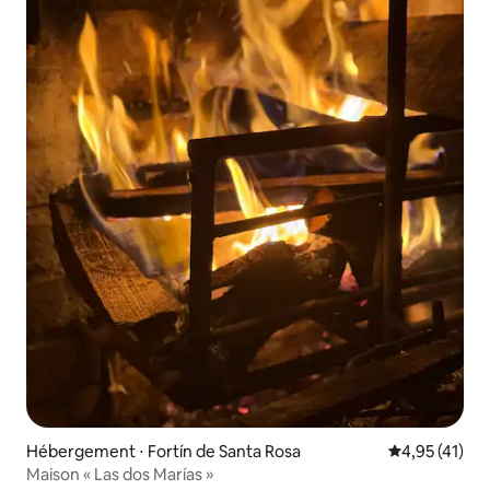
Hébergement ⋅ Fortín de Santa Rosa
Évaluation mo
4,95 (41)
Maison « Las dos Marías »