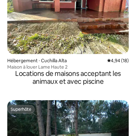
Hébergement ⋅ Cuchilla Alta
Évaluation mo
4,94 (18)
Maison à louer Lame Haute 2
Locations de maisons acceptant les
animaux et avec piscine
Superhôte
Superhôte