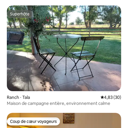
Superhôte
Superhôte
Ranch ⋅ Tala
Évaluation mo
4,83 (30)
Maison de campagne entière, environnement calme
Coup de cœur voyageurs
Coup de cœur voyageurs