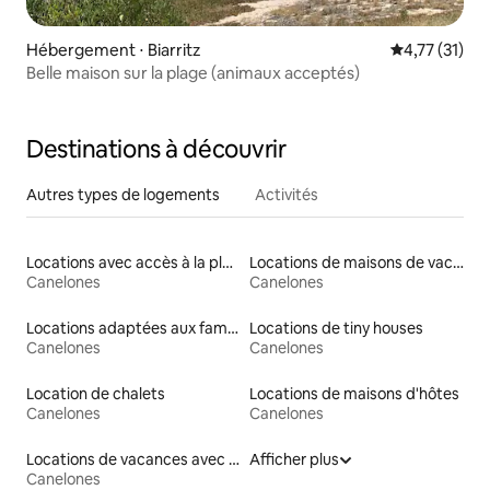
Hébergement ⋅ Biarritz
Évaluation mo
4,77 (31)
Belle maison sur la plage (animaux acceptés)
Destinations à découvrir
Autres types de logements
Activités
Locations avec accès à la plage
Locations de maisons de vacances
Canelones
Canelones
Locations adaptées aux familles
Locations de tiny houses
Canelones
Canelones
Location de chalets
Locations de maisons d'hôtes
Canelones
Canelones
Locations de vacances avec piscine
Afficher plus
Canelones