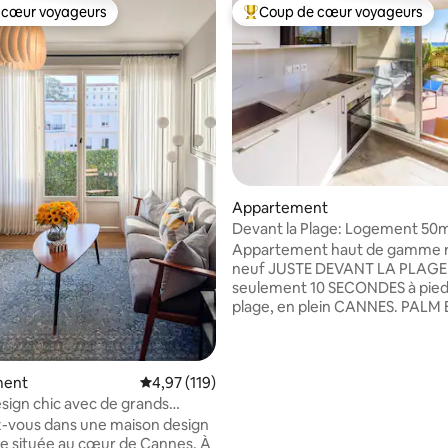
 cœur voyageurs
Coup de cœur voyageurs
 cœur voyageurs
Coups de cœur voyageurs les p
Appartement
Devant la Plage: Logement 50
Jardin Privé 50m2
Appartement haut de gamme re
neuf JUSTE DEVANT LA PLAGE,
seulement 10 SECONDES à pied 
plage, en plein CANNES. PALM
Living room avec baies vitrées
sur TERRASSE en rez de JARDI
rien que pour vous 2 chambres
la base de 190 commentaires : 4,99 sur 5
ment
Évaluation moyenne sur la base de 119 comme
4,97 (119)
confortables. 2 douches 2 wc. 
clim Équipement de qualité. Fib
sign chic avec de grands
Quartier STATIONNEMENT GRA
-vous dans une maison design
station COMMERCES RESTAURANTS
 située au cœur de Cannes. À