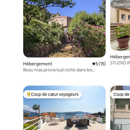
Superhô
Superhô
Héberge
STUDIO I
Hébergement
Évaluation moyenne
5 (15)
DE THIEY
Beau mas provençal niché dans les
montagnes
Coup de cœur voyageurs
Coup de
Coups de cœur voyageurs les plus appréciés
Coup de