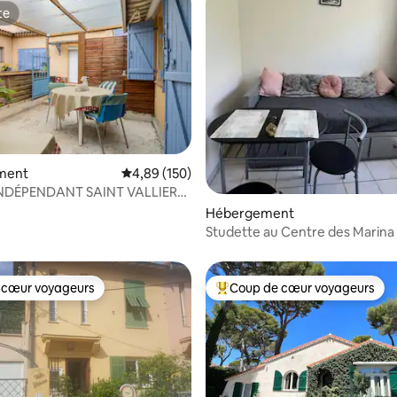
te
te
ment
Évaluation moyenne sur la base de 150 commen
4,89 (150)
NDÉPENDANT SAINT VALLIER
 sur la base de 15 commentaires : 5 sur 5
Hébergement
Studette au Centre des Marina
 cœur voyageurs
Coup de cœur voyageurs
 cœur voyageurs
Coups de cœur voyageurs les p