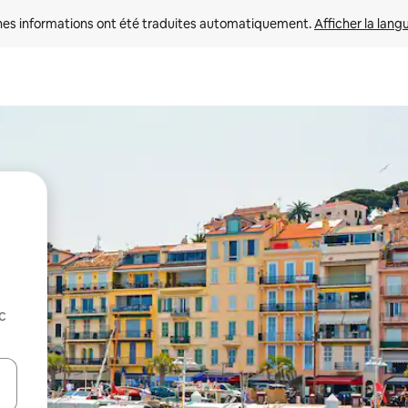
nes informations ont été traduites automatiquement. 
Afficher la lang
c
hes vers le haut et vers le bas pour les parcourir ou en appuyant et en fai