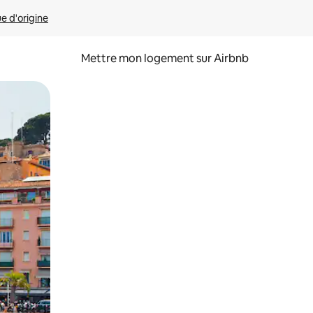
ue d'origine
Mettre mon logement sur Airbnb
sant glisser.