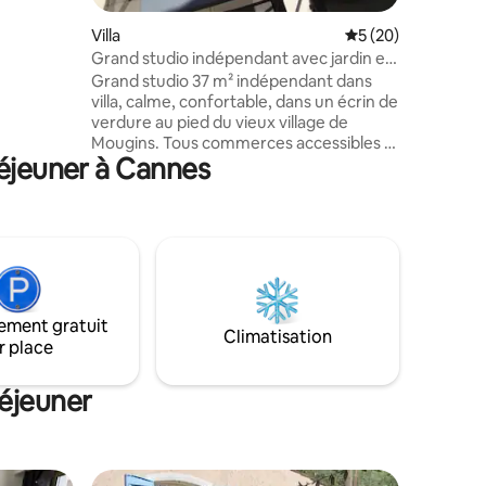
EACH
Villa
Évaluation moyenne
5 (20)
 FRAIS DE
Grand studio indépendant avec jardin et
piscine.
Grand studio 37 m² indépendant dans
villa, calme, confortable, dans un écrin de
verdure au pied du vieux village de
Mougins. Tous commerces accessibles à
déjeuner à Cannes
pied (moins de 200 mètres). Un
stationnement privatif et sécurisé mis à
disposition. Vous bénéficiez d’un accès à
notre piscine privée et au terrain de
pétanque, parfaits pour vos moments de
détente entre 9h00 et 19h00. Notre
jacuzzi est également disponible pour
une expérience relaxante
ement gratuit
(15€/heure/personne). Équipement
Climatisation
r place
bébé complet fourni.
éjeuner