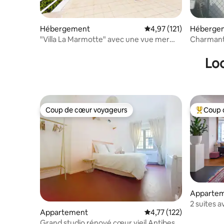
Hébergement
Évaluation moyenne sur
4,97 (121)
Héberge
"Villa La Marmotte" avec une vue mer
Charmante
panoramique!
cinéma/p
Loc
Coup de cœur voyageurs
Coup 
Coup de cœur voyageurs
Coups de
Apparte
2 suites a
Appartement
Évaluation moyenne sur
4,77 (122)
calme
Grand studio rénové cœur vieil Antibes