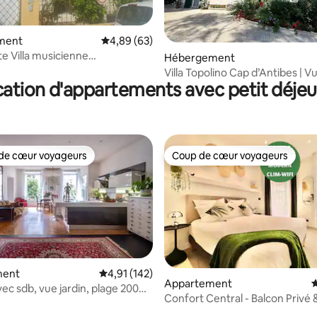
 la base de 121 commentaires : 4,97 sur 5
ment
Évaluation moyenne sur la base de 63 commen
4,89 (63)
 Villa musicienne
Hébergement
arking,centre4
Villa Topolino Cap d’Antibes | V
ation d'appartements avec petit déje
Jacuzzi
de cœur voyageurs
Coup de cœur voyageurs
 cœur voyageurs les plus appréciés
Coup de cœur voyageurs
ment
Évaluation moyenne sur la base de 142 comme
4,91 (142)
Appartement
É
vec sdb, vue jardin, plage 200m,
Confort Central - Balcon Privé 
 la base de 122 commentaires : 4,77 sur 5
Réception 24/7