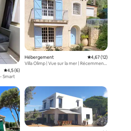
taires : 4,89 sur 5
Hébergement
Évaluation moyenne su
4,67 (12)
Villa Olimp | Vue sur la mer | Récemment
rénové | Cannes
Évaluation moyenne sur la base de 6 commentaires : 4,5 sur 5
4,5 (6)
 - Smart
lus appréciés