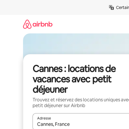
Aller
Certai
directement
au
contenu
Cannes : locations de
vacances avec petit
déjeuner
Trouvez et réservez des locations uniques ave
petit déjeuner sur Airbnb
Adresse
Lorsque les résultats s'affichent, utilisez les flèc