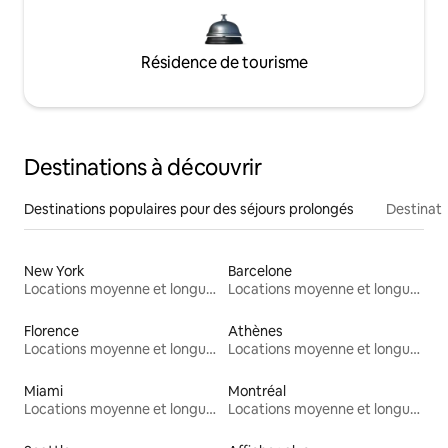
Résidence de tourisme
Destinations à découvrir
Destinations populaires pour des séjours prolongés
Destinati
New York
Barcelone
Locations moyenne et longue durée
Locations moyenne et longue durée
Florence
Athènes
Locations moyenne et longue durée
Locations moyenne et longue durée
Miami
Montréal
Locations moyenne et longue durée
Locations moyenne et longue durée