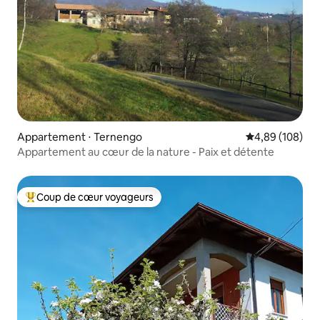
Appartement ⋅ Ternengo
Évaluation moy
4,89 (108)
Appartement au cœur de la nature - Paix et détente
Coup de cœur voyageurs
Coups de cœur voyageurs les plus appréciés