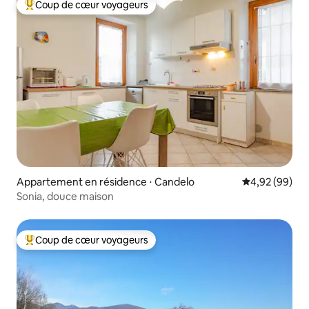
Coup de cœur voyageurs
Coups de cœur voyageurs les plus appréciés
Appartement en résidence ⋅ Candelo
Évaluation mo
4,92 (99)
Sonia, douce maison
Coup de cœur voyageurs
Coups de cœur voyageurs les plus appréciés