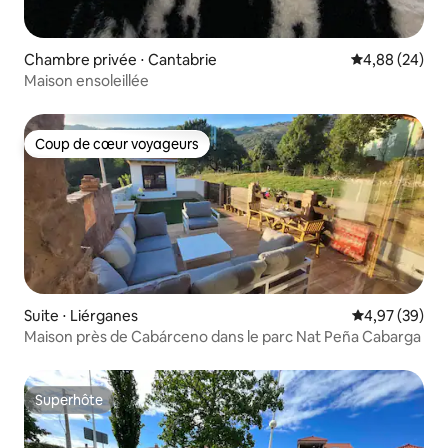
Chambre privée ⋅ Cantabrie
Évaluation mo
4,88 (24)
Maison ensoleillée
Coup de cœur voyageurs
Coup de cœur voyageurs
Suite ⋅ Liérganes
Évaluation mo
4,97 (39)
Maison près de Cabárceno dans le parc Nat Peña Cabarga
Superhôte
Superhôte