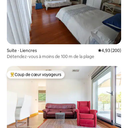
Suite ⋅ Liencres
Évaluation moy
4,93 (200)
Détendez-vous à moins de 100 m de la plage
Coup de cœur voyageurs
Coups de cœur voyageurs les plus appréciés