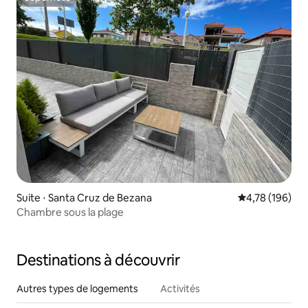
Superhôte
Suite ⋅ Santa Cruz de Bezana
Évaluation moy
4,78 (196)
Chambre sous la plage
Destinations à découvrir
Autres types de logements
Activités