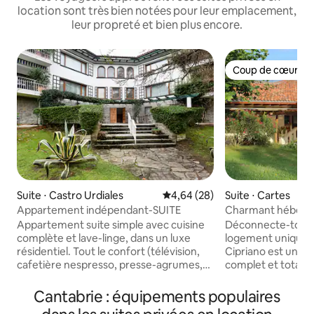
location sont très bien notées pour leur emplacement,
leur propreté et bien plus encore.
Coup de cœur vo
Coup de cœur vo
Suite ⋅ Castro Urdiales
Évaluation moyenne sur la base
4,64 (28)
Suite ⋅ Cartes
Appartement indépendant-SUITE
Charmant héberg
montagne
Appartement suite simple avec cuisine
Déconnecte-toi de
complète et lave-linge, dans un luxe
logement unique e
résidentiel. Tout le confort (télévision,
Cipriano est un a
cafetière nespresso, presse-agrumes,
complet et total
fer à repasser, grille-pain, sèche-
annexé à une cha
cheveux) pour passer des jours de rêve,
campagne dans un e
Cantabrie : équipements populaires
dans un emplacement privilégié. Vous
idéal pour le voy