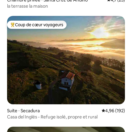
la terrasse la maison
Coup de cœur voyageurs
Coups de cœur voyageurs les plus appréciés
Suite ⋅ Secadura
Évaluation moy
4,96 (192)
Casa del Inglés - Refuge isolé, propre et rural