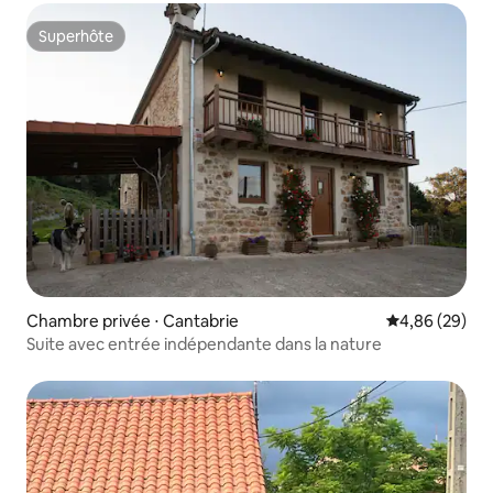
Superhôte
Superhôte
Chambre privée ⋅ Cantabrie
Évaluation mo
4,86 (29)
Suite avec entrée indépendante dans la nature