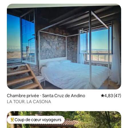
Chambre privée ⋅ Santa Cruz de Andino
Évaluation mo
4,83 (47)
LA TOUR. LA CASONA
Coup de cœur voyageurs
Coups de cœur voyageurs les plus appréciés