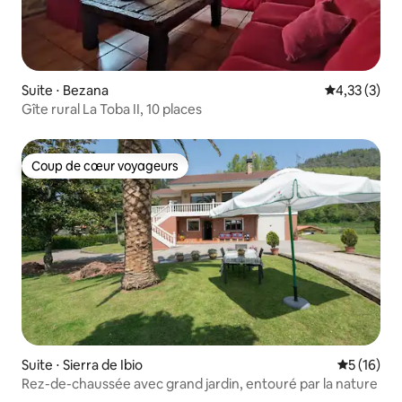
Suite ⋅ Bezana
Évaluation m
4,33 (3)
Gîte rural La Toba II, 10 places
Coup de cœur voyageurs
Coup de cœur voyageurs
Suite ⋅ Sierra de Ibio
Évaluation
5 (16)
Rez-de-chaussée avec grand jardin, entouré par la nature