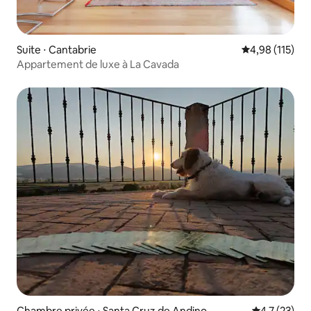
Suite ⋅ Cantabrie
Évaluation moy
4,98 (115)
Appartement de luxe à La Cavada
Chambre privée ⋅ Santa Cruz de Andino
Évaluation m
4,7 (23)