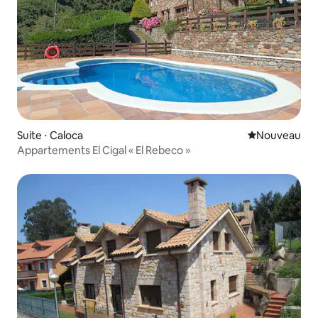
Suite ⋅ Caloca
Nouvel hébe
Nouveau
Appartements El Cigal « El Rebeco »