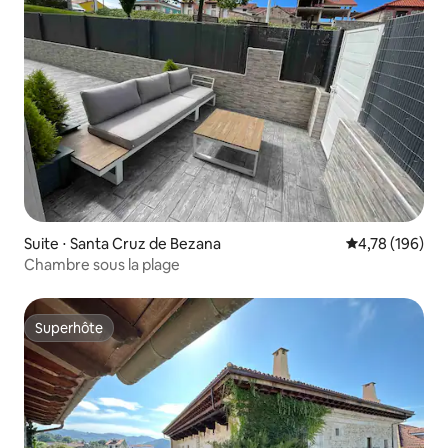
Suite ⋅ Santa Cruz de Bezana
Évaluation moy
4,78 (196)
Chambre sous la plage
Superhôte
Superhôte