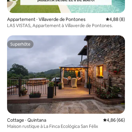
Appartement ⋅ Villaverde de Pontones
Évaluation m
4,88 (8)
LAS VISTAS, Appartement à Villaverde de Pontones.
Superhôte
Superhôte
Cottage ⋅ Quintana
Évaluation mo
4,86 (66)
Maison rustique à La Finca Ecológica San Félix