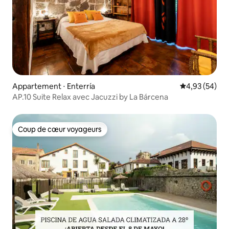
Appartement ⋅ Enterría
Évaluation mo
4,93 (54)
AP.10 Suite Relax avec Jacuzzi by La Bárcena
Coup de cœur voyageurs
Coup de cœur voyageurs