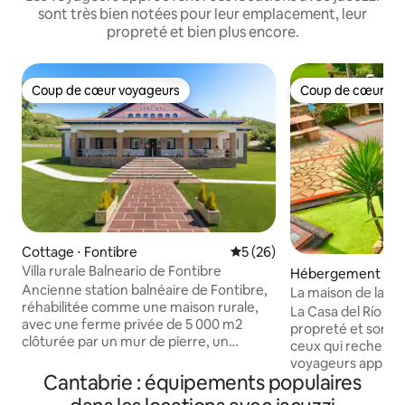
sont très bien notées pour leur emplacement, leur
propreté et bien plus encore.
Coup de cœur voyageurs
Coup de cœur vo
Coup de cœur voyageurs
Coup de cœur vo
Cottage ⋅ Fontibre
Évaluation moyenne sur la b
5 (26)
Villa rurale Balneario de Fontibre
Hébergement ⋅ Pu
Ancienne station balnéaire de Fontibre,
La maison de la riv
réhabilitée comme une maison rurale,
La Casa del Río a 
avec une ferme privée de 5 000 m2
propreté et son con
clôturée par un mur de pierre, un
ceux qui recherchen
parking privé gratuit, un spa-jacuzzi, à
voyageurs appréci
votre disposition pendant le séjour, où
Cantabrie : équipements populaires
barbecue et jacuzzi
vous pourrez vous reposer et profiter
récompensé en tan