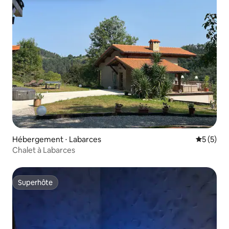
Hébergement ⋅ Labarces
Évaluatio
5 (5)
Chalet à Labarces
Superhôte
Superhôte