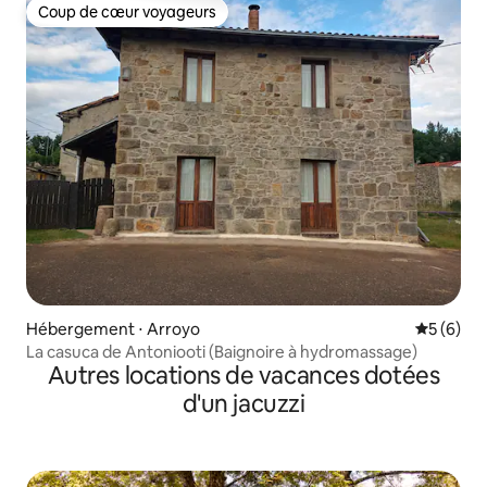
Coup de cœur voyageurs
Coup de cœur voyageurs
Hébergement ⋅ Arroyo
Évaluatio
5 (6)
La casuca de Antoniooti (Baignoire à hydromassage)
Autres locations de vacances dotées
d'un jacuzzi