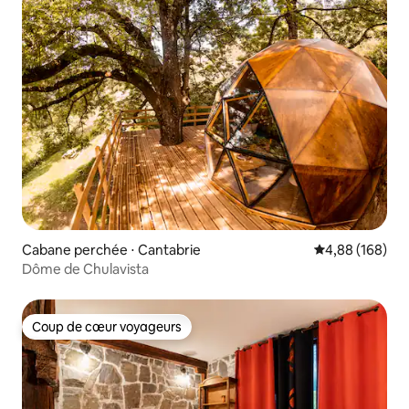
Cabane perchée ⋅ Cantabrie
Évaluation moy
4,88 (168)
Dôme de Chulavista
Coup de cœur voyageurs
Coup de cœur voyageurs