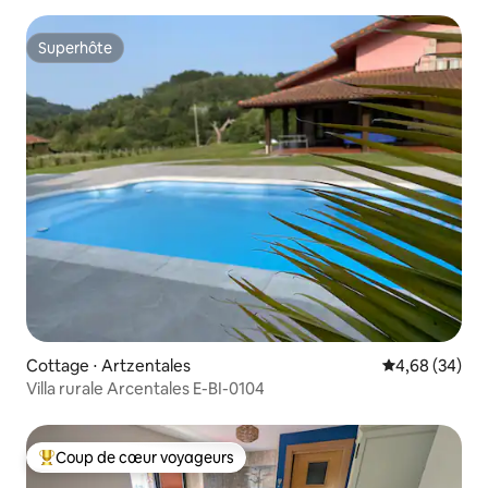
Superhôte
Superhôte
Cottage ⋅ Artzentales
Évaluation mo
4,68 (34)
Villa rurale Arcentales E-BI-0104
Coup de cœur voyageurs
Coups de cœur voyageurs les plus appréciés