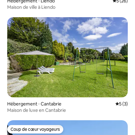
Hébergement ⋅ Liendo
Évaluation
5 (26)
Maison de ville à Liendo
Hébergement ⋅ Cantabrie
Évaluatio
5 (3)
Maison de luxe en Cantabrie
Coup de cœur voyageurs
Coup de cœur voyageurs