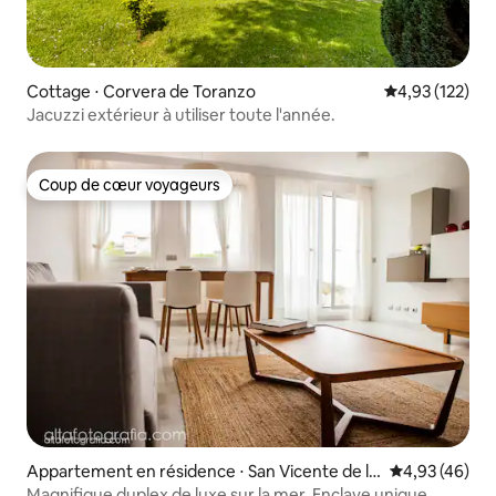
Cottage ⋅ Corvera de Toranzo
Évaluation moy
4,93 (122)
Jacuzzi extérieur à utiliser toute l'année.
Coup de cœur voyageurs
Coup de cœur voyageurs
Appartement en résidence ⋅ San Vicente de la
Évaluation mo
4,93 (46)
Barquera
Magnifique duplex de luxe sur la mer. Enclave unique.