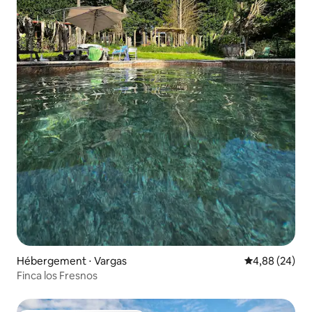
Hébergement ⋅ Vargas
Évaluation mo
4,88 (24)
Finca los Fresnos