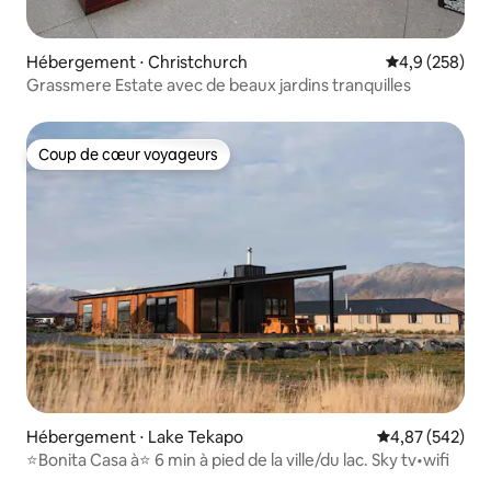
Hébergement ⋅ Christchurch
Évaluation mo
4,9 (258)
Grassmere Estate avec de beaux jardins tranquilles
Coup de cœur voyageurs
Coup de cœur voyageurs
Hébergement ⋅ Lake Tekapo
Évaluation moy
4,87 (542)
⭐️Bonita Casa à⭐️ 6 min à pied de la ville/du lac. Sky tv•wifi