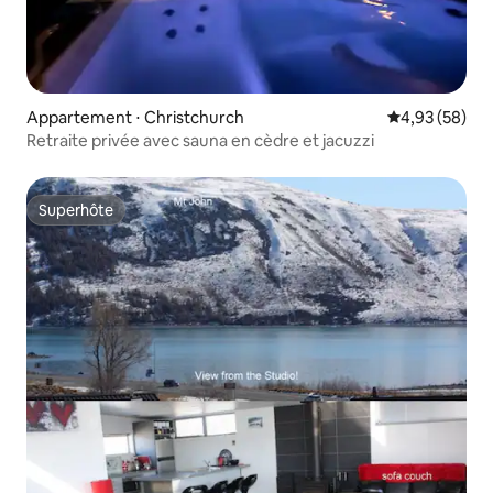
Appartement ⋅ Christchurch
Évaluation mo
4,93 (58)
Retraite privée avec sauna en cèdre et jacuzzi
Superhôte
Superhôte