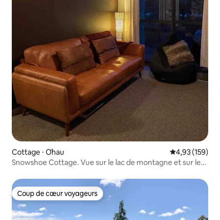
Cottage ⋅ Ōhau
Évaluation moy
4,93 (159)
Snowshoe Cottage. Vue sur le lac de montagne et sur les
montagnes
Coup de cœur voyageurs
Coup de cœur voyageurs