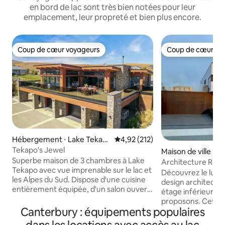
en bord de lac sont très bien notées pour leur
emplacement, leur propreté et bien plus encore.
Coup de cœur voyageurs
Coup de cœur vo
Coup de cœur voyageurs
Coup de cœur vo
Hébergement ⋅ Lake Tekap
Évaluation moyenne sur la base 
4,92 (212)
o
Tekapo's Jewel
Maison de ville ⋅ 
Superbe maison de 3 chambres à Lake
Architecture Retraite avec vue sur le lac
Tekapo avec vue imprenable sur le lac et
et spa
Découvrez le luxe
les Alpes du Sud. Dispose d'une cuisine
design architectu
entièrement équipée, d'un salon ouvert,
étage inférieur es
d'une grande terrasse avec des sièges
proposons. Cet a
extérieurs. La chambre principale
Canterbury : équipements populaires
une vue imprenable
dispose d'un lit King Size, la deuxième
lumière du soleil abondan