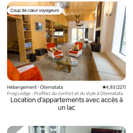
Coup de cœur voyageurs
Coup de cœur voyageurs
Hébergement ⋅ Otematata
Évaluation moy
4,93 (227)
Frog Lodge - Profitez du confort et du style à Otematata
Location d'appartements avec accès à
un lac