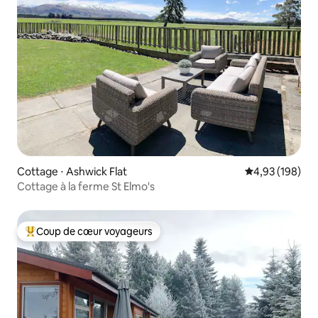
Cottage ⋅ Ashwick Flat
Évaluation moy
4,93 (198)
Cottage à la ferme St Elmo's
Coup de cœur voyageurs
Coups de cœur voyageurs les plus appréciés