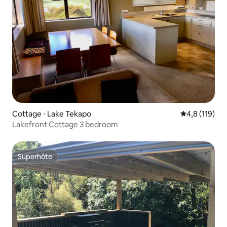
Cottage ⋅ Lake Tekapo
Évaluation mo
4,8 (119)
Lakefront Cottage 3 bedroom
Superhôte
Superhôte