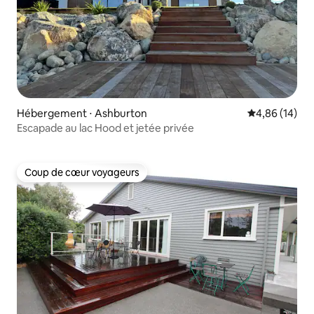
Hébergement ⋅ Ashburton
Évaluation mo
4,86 (14)
Escapade au lac Hood et jetée privée
Coup de cœur voyageurs
Coup de cœur voyageurs