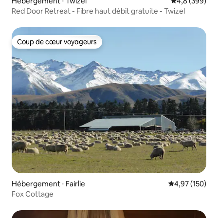
Hébergement ⋅ Twizel
Évaluation mo
4,8 (399)
Red Door Retreat - Fibre haut débit gratuite - Twizel
Coup de cœur voyageurs
Coup de cœur voyageurs
Hébergement ⋅ Fairlie
Évaluation moy
4,97 (150)
Fox Cottage