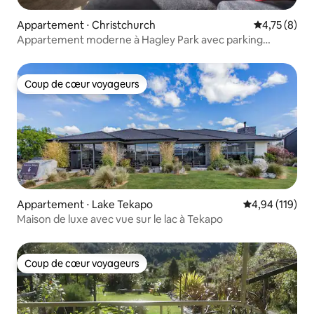
Appartement ⋅ Christchurch
Évaluation m
4,75 (8)
Appartement moderne à Hagley Park avec parking
gratuit
Coup de cœur voyageurs
Coup de cœur voyageurs
Appartement ⋅ Lake Tekapo
Évaluation moy
4,94 (119)
Maison de luxe avec vue sur le lac à Tekapo
Coup de cœur voyageurs
Coup de cœur voyageurs