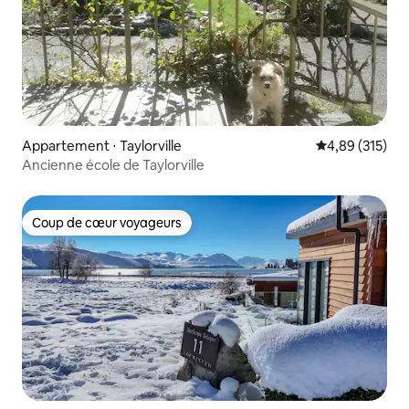
Appartement ⋅ Taylorville
Évaluation moy
4,89 (315)
Ancienne école de Taylorville
Coup de cœur voyageurs
Coup de cœur voyageurs