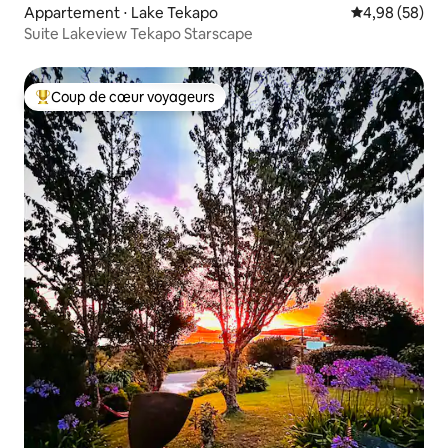
Appartement ⋅ Lake Tekapo
Évaluation mo
4,98 (58)
Suite Lakeview Tekapo Starscape
Coup de cœur voyageurs
Coups de cœur voyageurs les plus appréciés