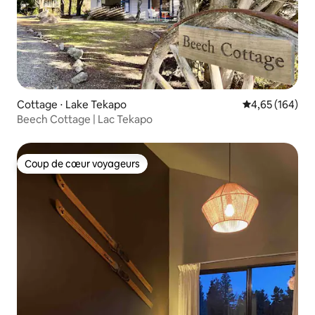
Cottage ⋅ Lake Tekapo
Évaluation moy
4,65 (164)
Beech Cottage | Lac Tekapo
Coup de cœur voyageurs
Coup de cœur voyageurs