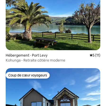
Hébergement ⋅ Port Levy
Évaluatio
5 (11)
Kohunga - Retraite côtière moderne
Coup de cœur voyageurs
Coup de cœur voyageurs