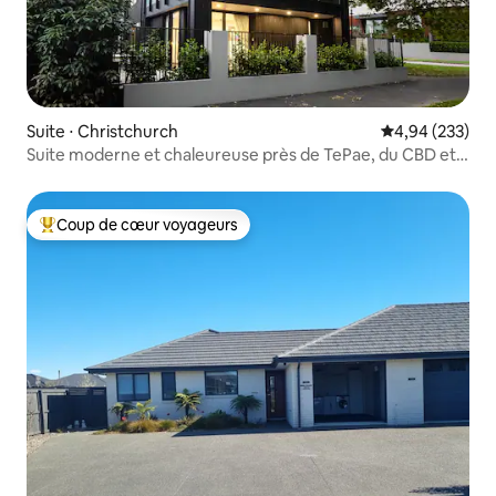
Suite ⋅ Christchurch
Évaluation moy
4,94 (233)
Suite moderne et chaleureuse près de TePae, du CBD et
de Hagley Park
Coup de cœur voyageurs
Coups de cœur voyageurs les plus appréciés