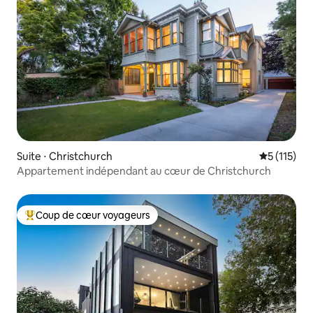
Suite ⋅ Christchurch
Évaluation 
5 (115)
Appartement indépendant au cœur de Christchurch
Coup de cœur voyageurs
Coups de cœur voyageurs les plus appréciés