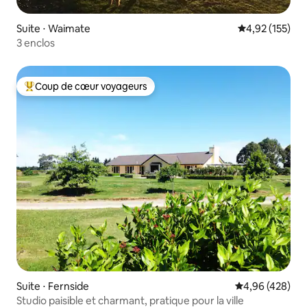
Suite ⋅ Waimate
Évaluation moy
4,92 (155)
3 enclos
Coup de cœur voyageurs
Coups de cœur voyageurs les plus appréciés
Suite ⋅ Fernside
Évaluation moy
4,96 (428)
Studio paisible et charmant, pratique pour la ville