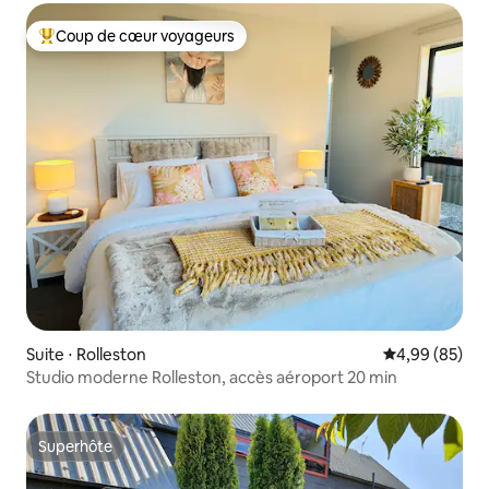
Coup de cœur voyageurs
Coups de cœur voyageurs les plus appréciés
Suite ⋅ Rolleston
Évaluation mo
4,99 (85)
Studio moderne Rolleston, accès aéroport 20 min
Superhôte
Superhôte