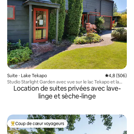
Suite ⋅ Lake Tekapo
Évaluation mo
4,8 (506)
Studio Starlight Garden avec vue sur le lac Tekapo et la
Location de suites privées avec lave-
montagne
linge et sèche-linge
Coup de cœur voyageurs
Coups de cœur voyageurs les plus appréciés