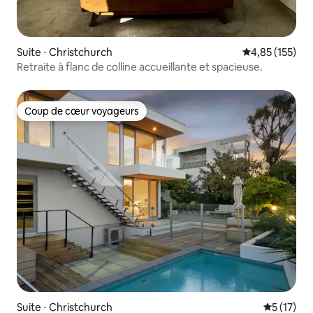
Suite ⋅ Christchurch
Évaluation moy
4,85 (155)
Retraite à flanc de colline accueillante et spacieuse.
Coup de cœur voyageurs
Coup de cœur voyageurs
Suite ⋅ Christchurch
Évaluation
5 (17)