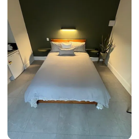
Christchurch. La maison est située à
Sumner, une charmante banlieue
balnéaire de Christchurch. À quelques
pas se trouvent des restaurants, un
cinéma-boutique et une nouvelle
bibliothèque, ainsi qu'une esplanade en
bord de mer abritant plusieurs cafés. Elle
se trouve à 20 minutes en voiture du
centre-ville. Nous sommes à moins de
2 minutes à pied de l'arrêt de bus qui va
jusqu'au centre de Christchurch
directement à l'aéroport. Activités à
Sumner et dans les environs : Baignade :
Sumner a une grande plage de
baignade. Surf : la plage principale de
Sumner offre d'excellentes conditions
de surf adaptées à tous les niveaux et
idéales pour le SUP. Ou allez à Taylor's
Mistake (10 min) pour quelque chose de
plus difficile. Apprenez à surfer à
Sumner Beach, téléphonez à Aaron
(0800 80 surf). Parapente avec Nimbus
Paragliding 0800 111 611 Visite des sites
emblématiques de Christchurch Village