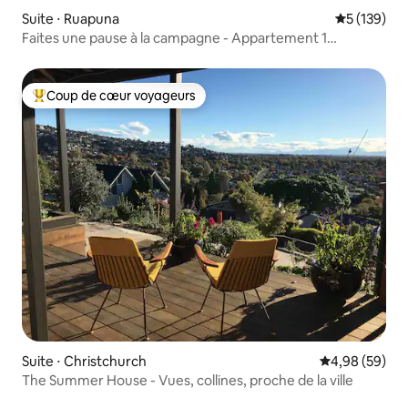
Suite ⋅ Ruapuna
Évaluation 
5 (139)
Faites une pause à la campagne - Appartement 1
chambre
Coup de cœur voyageurs
Coups de cœur voyageurs les plus appréciés
Suite ⋅ Christchurch
Évaluation mo
4,98 (59)
The Summer House - Vues, collines, proche de la ville