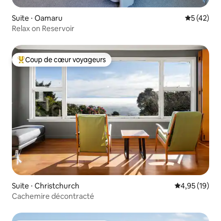
Suite ⋅ Oamaru
Évaluation
5 (42)
Relax on Reservoir
Coup de cœur voyageurs
Coups de cœur voyageurs les plus appréciés
Suite ⋅ Christchurch
Évaluation mo
4,95 (19)
Cachemire décontracté