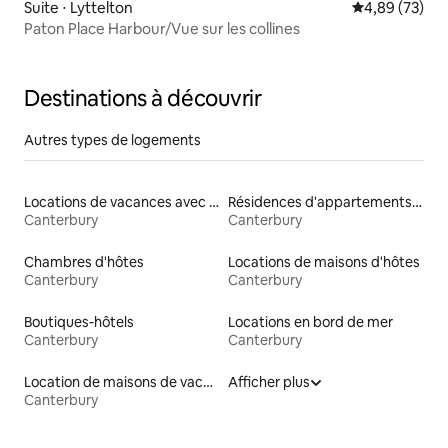
Suite ⋅ Lyttelton
Évaluation mo
4,89 (73)
Paton Place Harbour/Vue sur les collines
Destinations à découvrir
Autres types de logements
Locations de vacances avec piscine
Résidences d'appartements en location
Canterbury
Canterbury
Chambres d'hôtes
Locations de maisons d'hôtes
Canterbury
Canterbury
Boutiques-hôtels
Locations en bord de mer
Canterbury
Canterbury
Location de maisons de vacances
Afficher plus
Canterbury