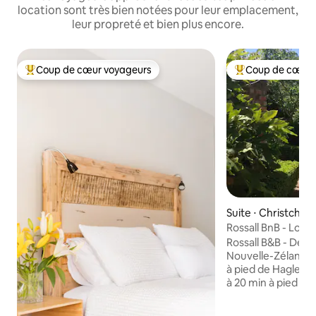
location sont très bien notées pour leur emplacement,
leur propreté et bien plus encore.
Coup de cœur voyageurs
Coup de cœur 
Coups de cœur voyageurs les plus appréciés
Coups de cœur vo
Suite ⋅ Christchur
Rossall BnB - Log
2 km de la ville, pe
Rossall B&B - Déco
Nouvelle-Zélande d
à pied de Hagley P
à 20 min à pied du
botaniques/du cin
Mona Vale, à 35 mi