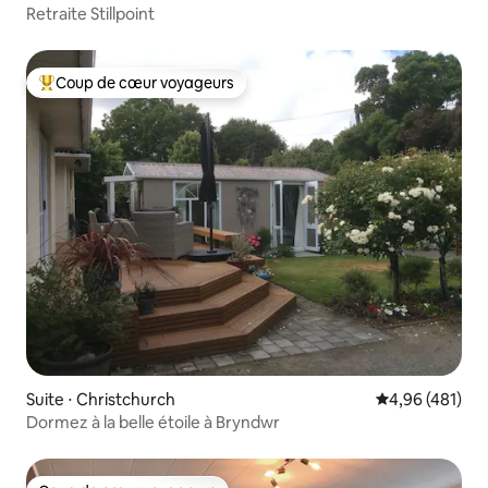
Retraite Stillpoint
Coup de cœur voyageurs
Coups de cœur voyageurs les plus appréciés
Suite ⋅ Christchurch
Évaluation moy
4,96 (481)
Dormez à la belle étoile à Bryndwr