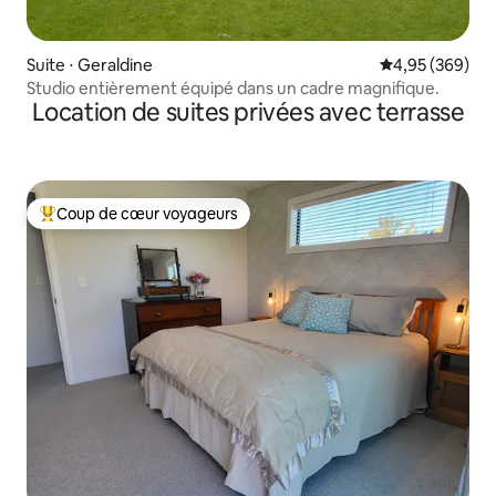
Suite ⋅ Geraldine
Évaluation moy
4,95 (369)
Studio entièrement équipé dans un cadre magnifique.
Location de suites privées avec terrasse
Coup de cœur voyageurs
Coups de cœur voyageurs les plus appréciés