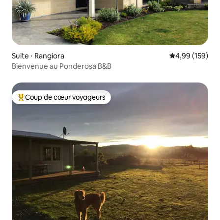
Suite ⋅ Rangiora
Évaluation moy
4,99 (159)
Bienvenue au Ponderosa B&B
Coup de cœur voyageurs
Coups de cœur voyageurs les plus appréciés