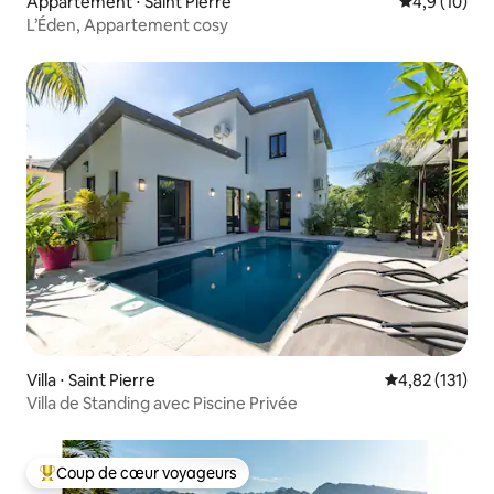
Appartement ⋅ Saint Pierre
Évaluation m
4,9 (10)
L’Éden, Appartement cosy
Villa ⋅ Saint Pierre
Évaluation moy
4,82 (131)
Villa de Standing avec Piscine Privée
Coup de cœur voyageurs
Coups de cœur voyageurs les plus appréciés