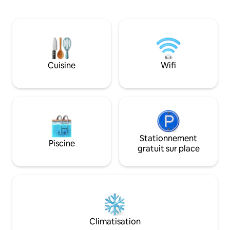
d'un ameublement soigneusement
lecture et salon/T
sélectionné. Plongez dans la piscine pour
l'extérieur, cuisin
vous rafraîchir, puis savourez des
toute équipée. 2 c
moments de convivialité autour du
chambre climatisé
barbecue dans votre espace extérieur
au RDV !
Bengalow réservé aux adultes N’est pas
adapté aux - 16 ans
Cuisine
Wifi
Stationnement
Piscine
gratuit sur place
Climatisation