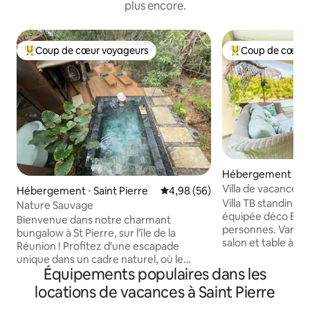
plus encore.
Coup de cœur voyageurs
Coup de cœur 
Coups de cœur voyageurs les plus appréciés
Coups de cœur vo
Hébergement ⋅ Boi
Villa de vacances 
Hébergement ⋅ Saint Pierre
Évaluation moyenne sur la base
4,98 (56)
entre amis
Villa TB standing
Nature Sauvage
équipée déco Espr
Bienvenue dans notre charmant
personnes. Varan
bungalow à St Pierre, sur l'île de la
salon et table à m
Réunion ! Profitez d'une escapade
Jardin privatif en
unique dans un cadre naturel, où le
piscine/barbecue, 
Équipements populaires dans les
confort rencontre la nature. Détendez-
assuré. Parking pr
vous dans notre tiny house à l'ambiance
locations de vacances à Saint Pierre
garage fermé 1 au
cosy, dotée d'un intérieur chaleureux et
cathédrale offrant