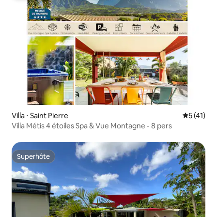
Villa ⋅ Saint Pierre
Évaluation
5 (41)
Villa Métis 4 étoiles Spa & Vue Montagne - 8 pers
Superhôte
Superhôte