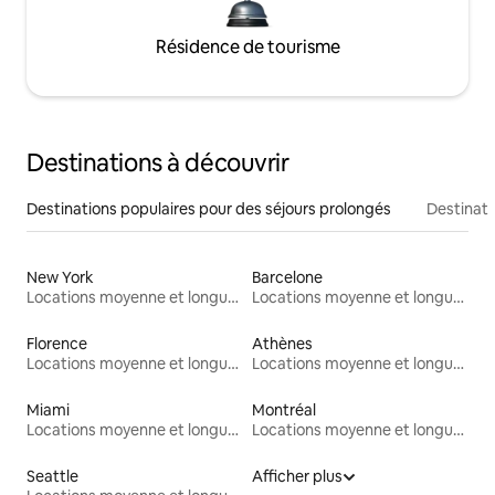
Résidence de tourisme
Destinations à découvrir
Destinations populaires pour des séjours prolongés
Destinati
New York
Barcelone
Locations moyenne et longue durée
Locations moyenne et longue durée
Florence
Athènes
Locations moyenne et longue durée
Locations moyenne et longue durée
Miami
Montréal
Locations moyenne et longue durée
Locations moyenne et longue durée
Seattle
Afficher plus