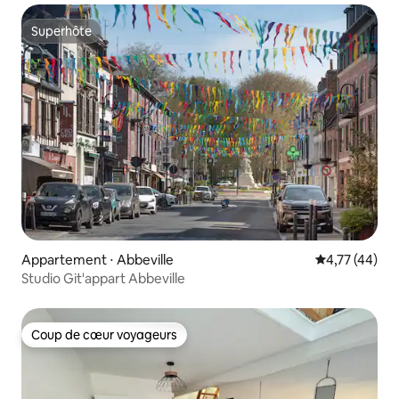
Superhôte
Superhôte
Appartement ⋅ Abbeville
Évaluation mo
4,77 (44)
Studio Git'appart Abbeville
Coup de cœur voyageurs
Coup de cœur voyageurs