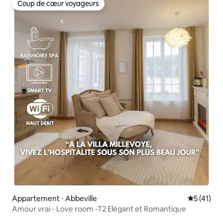
Coup de cœur voyageurs
Coup de cœur voyageurs
Appartement ⋅ Abbeville
Évaluation
5 (41)
Amour vrai - Love room -T2 Elégant et Romantique