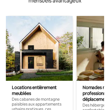
mensuels avantageux
Locations entièrement
Nomades num
meublées
professionnel
déplacement
Des cabanes de montagne
paisibles aux appartements
Des hébergem
urbains pratiques, ces