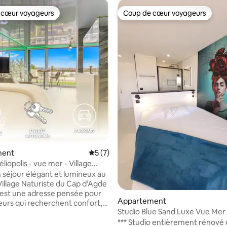
 cœur voyageurs
Coup de cœur voyageurs
 cœur voyageurs
Coup de cœur voyageurs
ment
Évaluation moyenne sur la base de 7 co
5 (7)
liopolis - vue mer - Village
n séjour élégant et lumineux au
illage Naturiste du Cap d’Agde
 est une adresse pensée pour
 sur la base de 43 commentaires : 5 sur 5
Appartement
eurs qui recherchent confort,
Studio Blue Sand Luxe Vue Mer 
e mer et proximité immédiate
Naturiste
*** Studio entièrement rénové
e. 🌊 Situé à Héliopolis C, au 3e