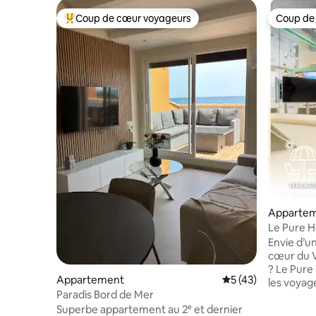
Coup de cœur voyageurs
Coup de
Coups de cœur voyageurs les plus appréciés
Coup de
Apparte
Le Pure Hé
Naturiste
Envie d’u
cœur du V
? Le Pure
Appartement
Évaluation moyenne
5 (43)
les voyag
Paradis Bord de Mer
style, vu
Superbe appartement au 2ᵉ et dernier
de la plag