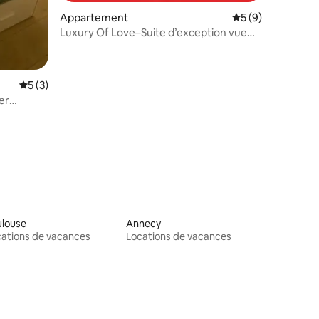
Appartement
Évaluation moyenn
5 (9)
Luxury Of Love–Suite d’exception vue
mer & balnéo
Évaluation moyenne sur la base de 3 commentaires : 5 sur 5
5 (3)
er
ulouse
Annecy
ations de vacances
Locations de vacances