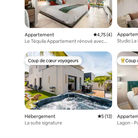
Apparte
Appartement
Évaluation moyenne s
4,75 (4)
Studio La
Le Téquila Appartement rénové avec
au calme
terrasse
Coup de cœur voyageurs
Coup 
Coup de cœur voyageurs
Coups de
Hébergement
Évaluation moyenne
5 (13)
Apparte
La suite signature
Lagon - Po
naturiste