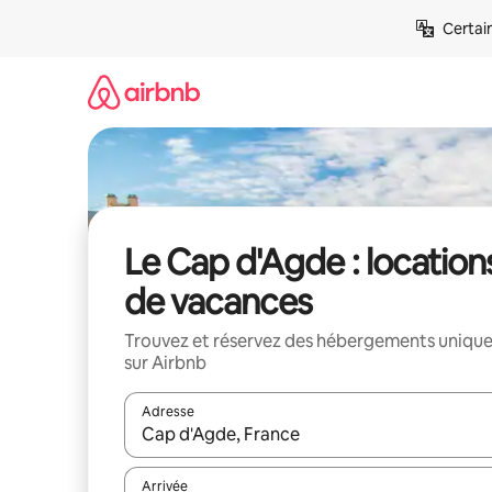
Aller
Certai
directement
au
contenu
Le Cap d'Agde : location
de vacances
Trouvez et réservez des hébergements uniqu
sur Airbnb
Adresse
Lorsque les résultats s'affichent, utilisez les flèc
Arrivée