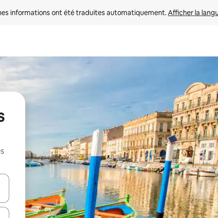
nes informations ont été traduites automatiquement. 
Afficher la lang
s
es
hes vers le haut et vers le bas pour les parcourir ou en appuyant et en fai