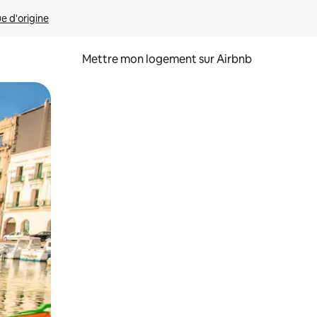
ue d'origine
Mettre mon logement sur Airbnb
sant glisser.