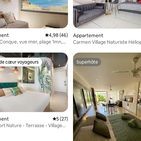
ment
Évaluation moyenne sur la base de 46 comme
4,98 (46)
ur la base de 4 commentaires : 4,75 sur 5
Appartement
 Conque, vue mer, plage 1mn,
Carmen Village Naturiste Hélio
50 m plage
de cœur voyageurs
Superhôte
 cœur voyageurs les plus appréciés
Superhôte
 sur la base de 13 commentaires : 5 sur 5
ment
Évaluation moyenne sur la base de 27 co
5 (27)
rt Nature - Terrasse - Village