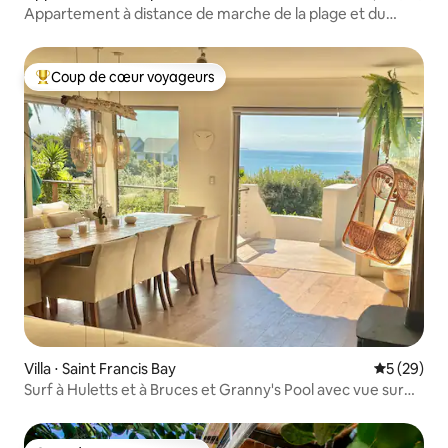
Appartement à distance de marche de la plage et du
restaurant
Coup de cœur voyageurs
Coups de cœur voyageurs les plus appréciés
Villa ⋅ Saint Francis Bay
Évaluation
5 (29)
Surf à Huletts et à Bruces et Granny's Pool avec vue sur
les palmiers