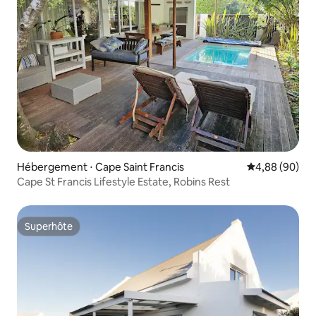
Hébergement ⋅ Cape Saint Francis
Évaluation mo
4,88 (90)
Cape St Francis Lifestyle Estate, Robins Rest
Superhôte
Superhôte