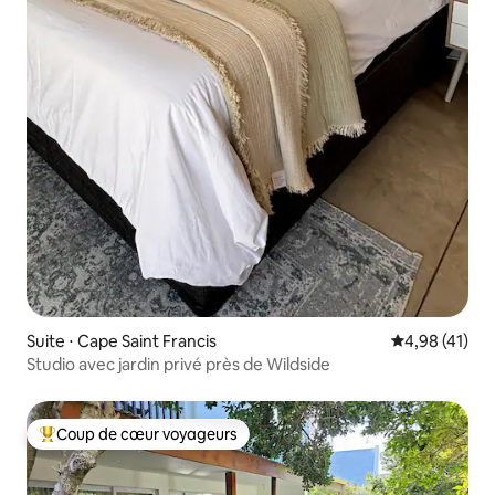
Suite ⋅ Cape Saint Francis
Évaluation mo
4,98 (41)
Studio avec jardin privé près de Wildside
Coup de cœur voyageurs
Coups de cœur voyageurs les plus appréciés