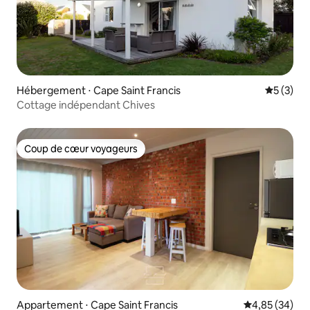
Hébergement ⋅ Cape Saint Francis
Évaluatio
5 (3)
Cottage indépendant Chives
Coup de cœur voyageurs
Coup de cœur voyageurs
Appartement ⋅ Cape Saint Francis
Évaluation mo
4,85 (34)