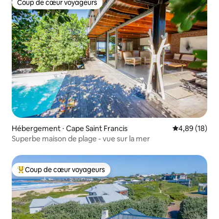
Coup de cœur voyageurs
Coup de cœur voyageurs
Hébergement ⋅ Cape Saint Francis
Évaluation mo
4,89 (18)
Superbe maison de plage - vue sur la mer
Coup de cœur voyageurs
Coups de cœur voyageurs les plus appréciés