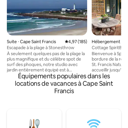
Suite ⋅ Cape Saint Francis
Évaluation moyenne sur la base 
4,97 (185)
Hébergement ⋅ Ca
cis
Escapade à la plage à Stonesthrow
Cottage SpiritBird
À seulement quelques pas de la plage la
Bienvenue à Spirit
plus magnifique et du célèbre spot de
bordure de la rés
surf des phoques, notre studio avec
St. Francis Natur
jardin entièrement équipé est à
accueillir jusqu'à 
Équipements populaires dans les
seulement deux minutes à pied. Profitez
dispose de deux c
de promenades sur la plage jusqu'au
de bains, d'une d
locations de vacances à Cape Saint
phare, le côté sauvage et nos réserves
d'un espace cuisi
Francis
naturelles. Superbe pêche et snorkeling
menant à un patio 
dans les nombreuses criques du côté
manger et lit de j
sauvage à seulement 10 minutes à pied.
fourré de dunes l
Regardez le lever et le coucher du soleil
douce brise océan
sur la mer. Deux terrains de golf, la
oiseaux, il se trou
rivière Kromme et le système de
plage de Cape St. 
canaux, les boutiques et les restaurants
et du phare de Sea