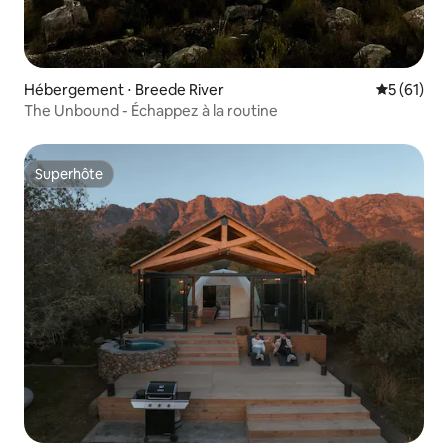
Hébergement ⋅ Breede River
Évaluation
5 (61)
The Unbound - Échappez à la routine
Superhôte
Superhôte