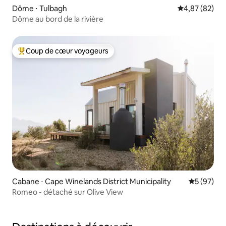
Dôme ⋅ Tulbagh
Évaluation mo
4,87 (82)
Dôme au bord de la rivière
Coup de cœur voyageurs
Coups de cœur voyageurs les plus appréciés
Cabane ⋅ Cape Winelands District Municipality
Évaluation
5 (97)
Romeo - détaché sur Olive View