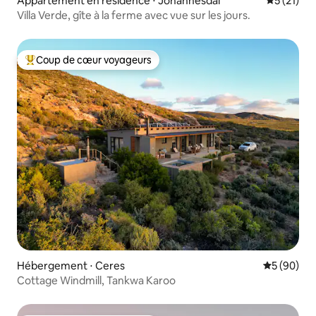
Appartement en résidence ⋅ Johannesdal
Évaluation
5 (21)
Villa Verde, gîte à la ferme avec vue sur les jours.
Coup de cœur voyageurs
Coups de cœur voyageurs les plus appréciés
Hébergement ⋅ Ceres
Évaluation
5 (90)
Cottage Windmill, Tankwa Karoo