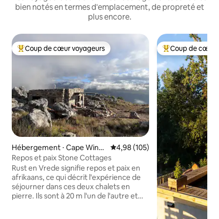
bien notés en termes d'emplacement, de propreté et
plus encore.
Coup de cœur voyageurs
Coup de cœur 
Coups de cœur voyageurs les plus appréciés
Coups de cœur vo
Hébergement ⋅ Cape Winel
Évaluation moyenne sur la base 
4,98 (105)
ands District Municipality
Repos et paix Stone Cottages
Rust en Vrede signifie repos et paix en
afrikaans, ce qui décrit l'expérience de
séjourner dans ces deux chalets en
pierre. Ils sont à 20 m l'un de l'autre et
sont UNIQUEMENT proposés par paire,
et ont l'usage exclusif d'une piscine