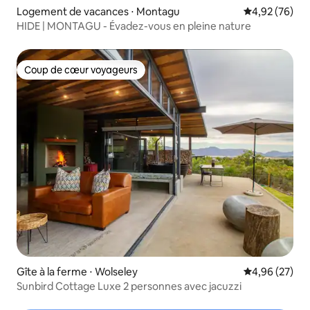
Logement de vacances ⋅ Montagu
Évaluation mo
4,92 (76)
HIDE | MONTAGU - Évadez-vous en pleine nature
Coup de cœur voyageurs
Coup de cœur voyageurs
Gîte à la ferme ⋅ Wolseley
Évaluation mo
4,96 (27)
Sunbird Cottage Luxe 2 personnes avec jacuzzi