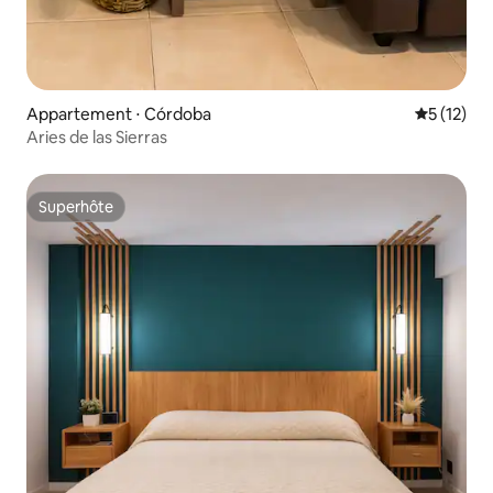
Appartement ⋅ Córdoba
Évaluation
5 (12)
Aries de las Sierras
Superhôte
Superhôte