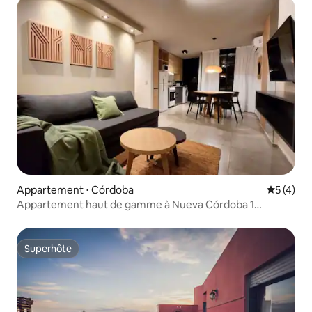
Appartement ⋅ Córdoba
Évaluatio
5 (4)
Appartement haut de gamme à Nueva Córdoba 1
chambre.
Superhôte
Superhôte