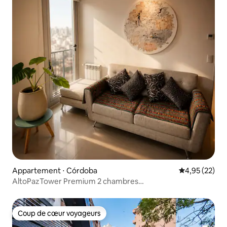
Appartement ⋅ Córdoba
Évaluation mo
4,95 (22)
AltoPazTower Premium 2 chambres
MeilleureVue&Équipements
Coup de cœur voyageurs
Coup de cœur voyageurs