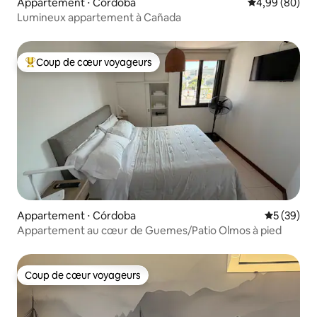
Appartement ⋅ Córdoba
Évaluation mo
4,99 (80)
Lumineux appartement à Cañada
Coup de cœur voyageurs
Coups de cœur voyageurs les plus appréciés
Appartement ⋅ Córdoba
Évaluation
5 (39)
Appartement au cœur de Guemes/Patio Olmos à pied
Coup de cœur voyageurs
Coup de cœur voyageurs