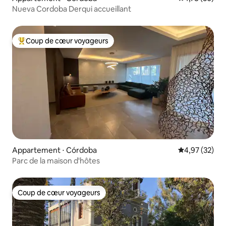
Nueva Cordoba Derqui accueillant
Coup de cœur voyageurs
Coups de cœur voyageurs les plus appréciés
Appartement ⋅ Córdoba
Évaluation mo
4,97 (32)
Parc de la maison d'hôtes
Coup de cœur voyageurs
Coup de cœur voyageurs