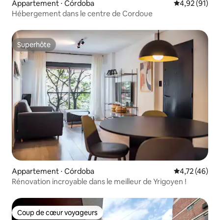
Appartement ⋅ Córdoba
Évaluation mo
4,92 (91)
Hébergement dans le centre de Cordoue
Superhôte
Superhôte
Appartement ⋅ Córdoba
Évaluation mo
4,72 (46)
Rénovation incroyable dans le meilleur de Yrigoyen !
Coup de cœur voyageurs
Coup de cœur voyageurs