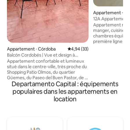
Appartement ⋅ C
12A Appartement 
Córdoba
Appartement neuf 
manger, cuisine s
chambres équipée
première ligne hôt
de bains. Il dispose
Appartement ⋅ Córdoba
Évaluation moyenne sur la base
4,94 (33)
chauffage, d'une i
Balcón Cordobés | Vue et design à
pour un meilleur r
Nueva Córdoba
Appartement confortable et lumineux
appareils nécessai
situé dans le centre-ville, très proche du
confortable. Il est
Shopping Patio Olmos, du quartier
emplacement de 
Güemes, du Paseo del Buen Pastor, de la
deux pâtés de mai
Departamento Capital : équipements
zone des musées et à quelques mètres
Buen Pastor » à pr
de Cañada. À quelques pas des
populaires dans les appartements en
restaurants, des 
transports urbains. Salle à manger
sanatoriums, des b
location
spacieuse, avec parquet. Il dispose d'un
routières et des un
fauteuil, de la climatisation, du
chauffage, d'une télévision, d'une table
et de 4 chaises. Cuisine intégrée avec
réfrigérateur, micro-ondes, deux feux à
gaz et lave-linge. Balcon spacieux avec