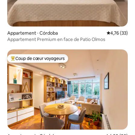
Appartement ⋅ Córdoba
Évaluation mo
4,76 (33)
Appartement Premium en face de Patio Olmos
Coup de cœur voyageurs
Coups de cœur voyageurs les plus appréciés