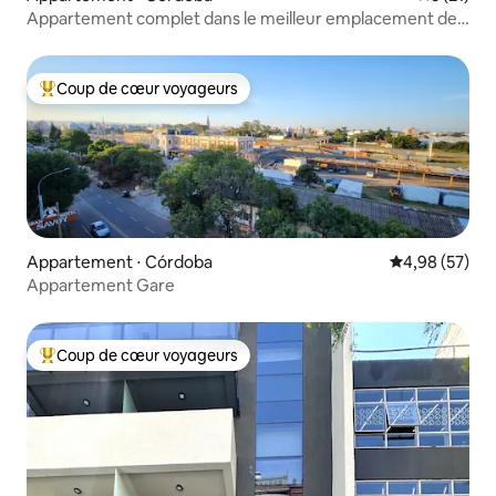
Appartement complet dans le meilleur emplacement de
Cordoue
Coup de cœur voyageurs
Coups de cœur voyageurs les plus appréciés
Appartement ⋅ Córdoba
Évaluation mo
4,98 (57)
Appartement Gare
Coup de cœur voyageurs
Coups de cœur voyageurs les plus appréciés