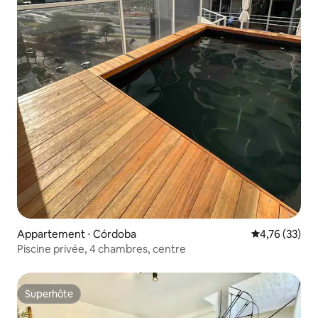
Appartement ⋅ Córdoba
Évaluation mo
4,76 (33)
Piscine privée, 4 chambres, centre
Superhôte
Superhôte