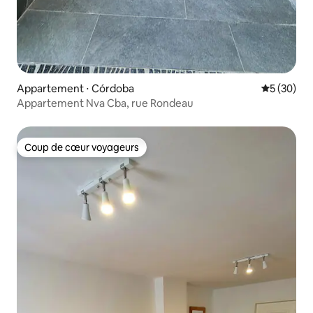
Appartement ⋅ Córdoba
Évaluation
5 (30)
Appartement Nva Cba, rue Rondeau
Coup de cœur voyageurs
Coup de cœur voyageurs