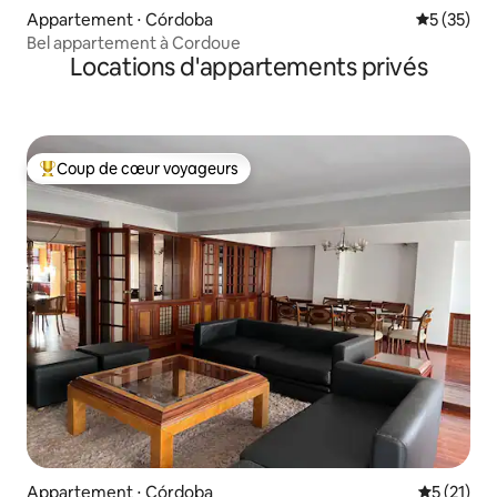
Appartement ⋅ Córdoba
Évaluation
5 (35)
Bel appartement à Cordoue
Locations d'appartements privés
Coup de cœur voyageurs
Coups de cœur voyageurs les plus appréciés
Appartement ⋅ Córdoba
Évaluation
5 (21)