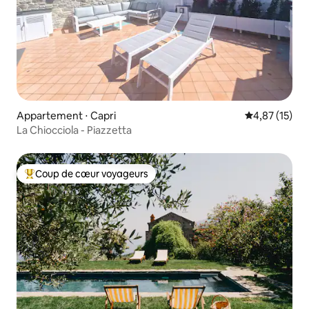
Appartement ⋅ Capri
Évaluation mo
4,87 (15)
La Chiocciola - Piazzetta
Coup de cœur voyageurs
Coups de cœur voyageurs les plus appréciés