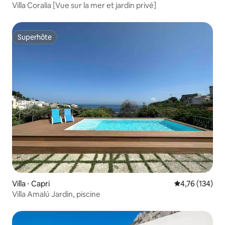
Villa Coralia [Vue sur la mer et jardin privé]
Superhôte
Superhôte
Villa ⋅ Capri
Évaluation moy
4,76 (134)
Villa Amalú Jardin, piscine