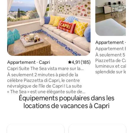
Appartement ⋅ Ca
Appartement Belve
Capri
À seulement 5 minu
Piazzetta de Capr
Appartement ⋅ Capri
Évaluation moyenne sur la base 
4,91 (185)
lumineux et calme
Capri Suite The Sea vista mare sur la
splendide sur le ce
Piazzetta
À seulement 2 minutes à pied de la
Marina Piccola et 
célèbre Piazzetta di Capri, le centre
Faraglioni. Il dis
névralgique de l'île de Capri ! La suite
doubles, de deux s
« The Sea » est une élégante suite de
cuisine et d'un sa
Équipements populaires dans les
40 m² sur deux niveaux, avec vue sur la
s'ouvre sur une te
mer et tout le confort, située au centre
locations de vacances à Capri
fraîche et panoram
de Capri. Son architecture est
détente et le conf
caractérisée par d'anciennes voûtes et
calme et bien dess
elle est agrémentée d'installations d'art
sont à environ 20 
contemporain. Elle dispose d'une
se fait par enviro
télévision HD 4K avec accès à Netflix.