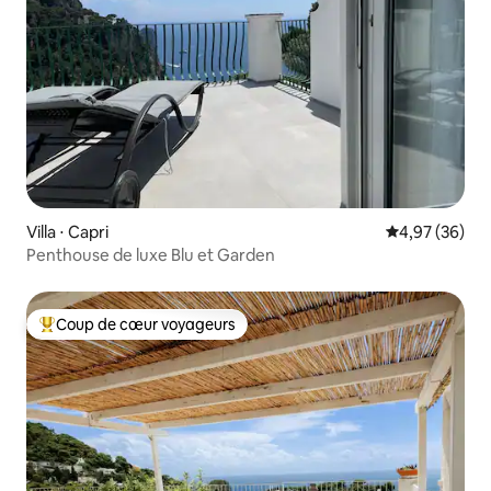
Villa ⋅ Capri
Évaluation mo
4,97 (36)
Penthouse de luxe Blu et Garden
Coup de cœur voyageurs
Coups de cœur voyageurs les plus appréciés