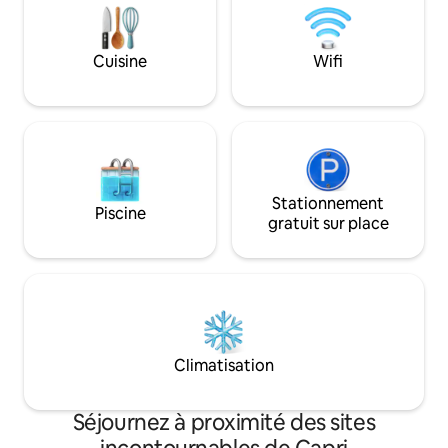
des maisons authe
Depuis la splendide terrasse commune,
vous pourrez profiter de la vue sur la
baie de Marina Piccola et sur la célèbre
Cuisine
Wifi
Piazzetta de Capri, surnommée le
« salon du monde » !
Stationnement
Piscine
gratuit sur place
Climatisation
Séjournez à proximité des sites