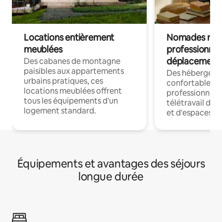
Locations entièrement
Nomades num
meublées
professionnel
déplacement
Des cabanes de montagne
paisibles aux appartements
Des hébergem
urbains pratiques, ces
confortables p
locations meublées offrent
professionnels
tous les équipements d'un
télétravail dis
logement standard.
et d'espaces de
Équipements et avantages des séjours
longue durée