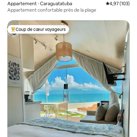
Appartement ⋅ Caraguatatuba
Évaluation moy
4,97 (103)
Appartement confortable près de la plage
Coup de cœur voyageurs
Coups de cœur voyageurs les plus appréciés