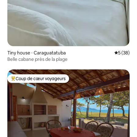
Tiny house ⋅ Caraguatatuba
Évaluation
5 (38)
Belle cabane près de la plage
Coup de cœur voyageurs
Coups de cœur voyageurs les plus appréciés