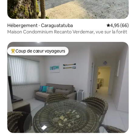
Hébergement ⋅ Caraguatatuba
Évaluation mo
4,95 (66)
Maison Condominium Recanto Verdemar, vue sur la forêt
Coup de cœur voyageurs
Coups de cœur voyageurs les plus appréciés