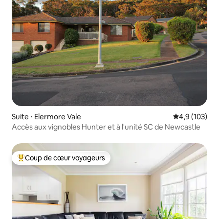
Suite ⋅ Elermore Vale
Évaluation mo
4,9 (103)
Accès aux vignobles Hunter et à l'unité SC de Newcastle
Coup de cœur voyageurs
Coups de cœur voyageurs les plus appréciés