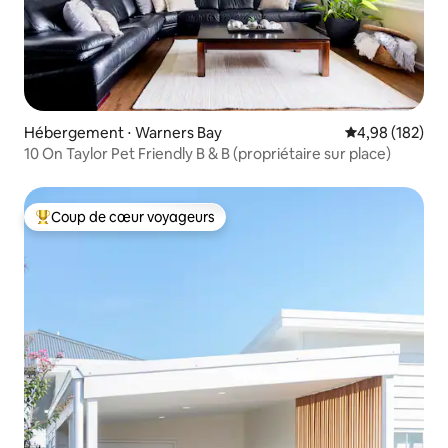
Hébergement ⋅ Warners Bay
Évaluation moy
4,98 (182)
10 On Taylor Pet Friendly B & B (propriétaire sur place)
Coup de cœur voyageurs
Coups de cœur voyageurs les plus appréciés