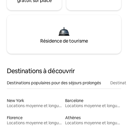
gratuit sur place
Résidence de tourisme
Destinations à découvrir
Destinations populaires pour des séjours prolongés
Destinati
New York
Barcelone
Locations moyenne et longue durée
Locations moyenne et longue durée
Florence
Athènes
Locations moyenne et longue durée
Locations moyenne et longue durée