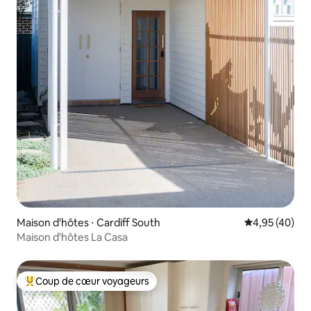
Maison d'hôtes ⋅ Cardiff South
Évaluation mo
4,95 (40)
Maison d'hôtes La Casa
Coup de cœur voyageurs
Coups de cœur voyageurs les plus appréciés