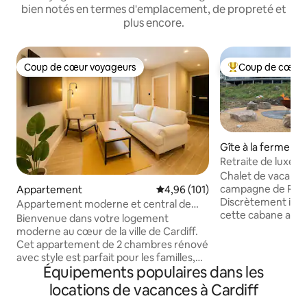
bien notés en termes d'emplacement, de propreté et
plus encore.
Coup de cœur voyageurs
Coup de cœur 
Coup de cœur voyageurs
Coups de cœur vo
Gîte à la ferme
Retraite de luxe 
Lodge
Chalet de vacances
campagne de Risc
Appartement
Évaluation moyenne sur la base 
4,96 (101)
Discrètement intég
Appartement moderne et central de
cette cabane a ét
2 chambres pour 4 personnes + parking
Bienvenue dans votre logement
vacances reposant
gratuit
moderne au cœur de la ville de Cardiff.
construite avec b
Cet appartement de 2 chambres rénové
équipée de la meil
avec style est parfait pour les familles,
garantir une nuit 
Équipements populaires dans les
les amis, les entrepreneurs et les
*Nous proposons 
voyageurs d'affaires à la recherche d'un
locations de vacances à Cardiff
séjours dans des ch
pied-à-terre confortable au cœur de la
envoyer un messa