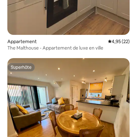
Appartement
Évaluation mo
4,95 (22)
The Malthouse - Appartement de luxe en ville
Superhôte
Superhôte