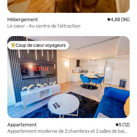
Hébergement
Évaluation mo
4,88 (96)
Le cœur - Au centre de l'attraction
Coup de cœur voyageurs
Coups de cœur voyageurs les plus appréciés
Appartement
Évaluation
5 (12)
Appartement moderne de 2 chambres et 2 salles de bain
avec balcon, pour 6 personnes