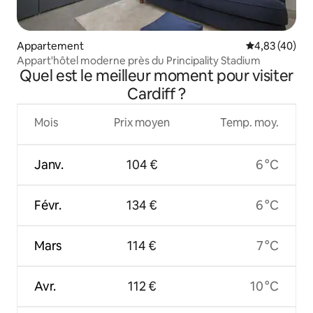
Appartement
Évaluation mo
4,83 (40)
Appart'hôtel moderne près du Principality Stadium
Quel est le meilleur moment pour visiter
Cardiff ?
Mois
Prix moyen
Temp. moy.
Janv.
104 €
6 °C
Févr.
134 €
6 °C
Mars
114 €
7 °C
Avr.
112 €
10 °C