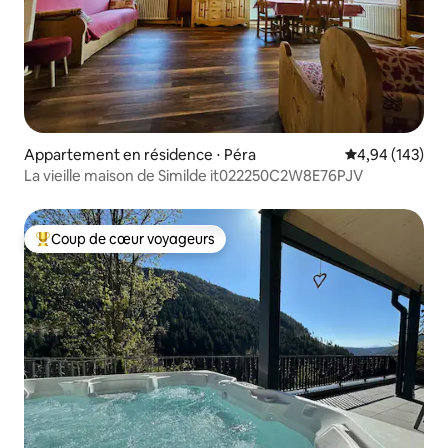
Appartement en résidence ⋅ Péra
Évaluation moy
4,94 (143)
La vieille maison de Similde it022250C2W8E76PJV
Coup de cœur voyageurs
Coups de cœur voyageurs les plus appréciés