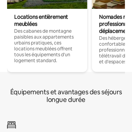
Locations entièrement
Nomades num
meublées
professionnel
déplacement
Des cabanes de montagne
paisibles aux appartements
Des hébergem
urbains pratiques, ces
confortables p
locations meublées offrent
professionnels
tous les équipements d'un
télétravail dis
logement standard.
et d'espaces de
Équipements et avantages des séjours
longue durée