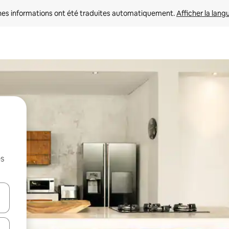
nes informations ont été traduites automatiquement. 
Afficher la lang
es
hes vers le haut et vers le bas pour les parcourir ou en appuyant et en fai