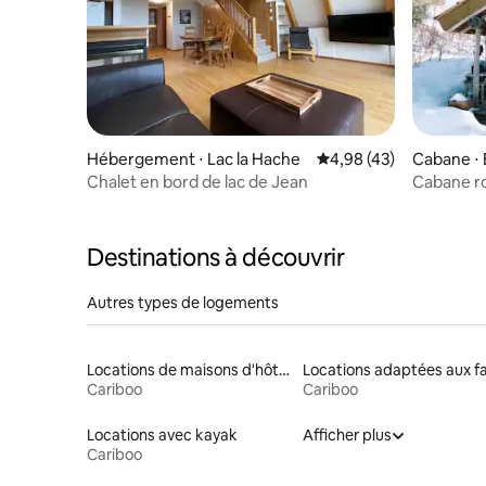
Hébergement ⋅ Lac la Hache
Évaluation moyenne sur
4,98 (43)
Cabane ⋅ 
Chalet en bord de lac de Jean
Cabane r
du lac O
Destinations à découvrir
Autres types de logements
Locations de maisons d'hôtes
Cariboo
Cariboo
Locations avec kayak
Afficher plus
Cariboo