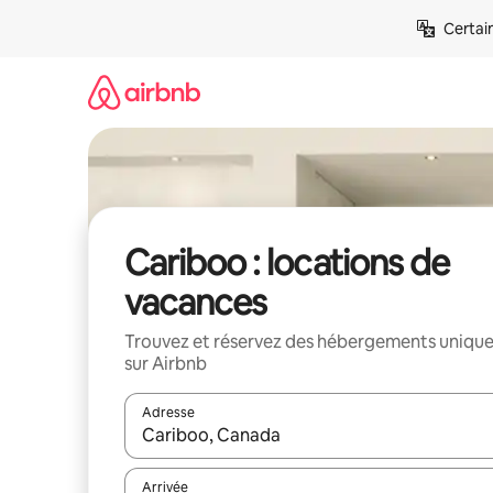
Aller
Certai
directement
au
contenu
Cariboo : locations de
vacances
Trouvez et réservez des hébergements uniqu
sur Airbnb
Adresse
Lorsque les résultats s'affichent, utilisez les flèc
Arrivée