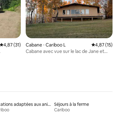
mentaires : 5 sur 5
Évaluation moyenne sur la base de 31 commentaires : 4,87 sur 5
4,87 (31)
Cabane ⋅ Cariboo L
Évaluation moyenne su
4,87 (15)
Cabane avec vue sur le lac de Jane et
Geoff
Locations adaptées aux animaux
Séjours à la ferme
riboo
Cariboo