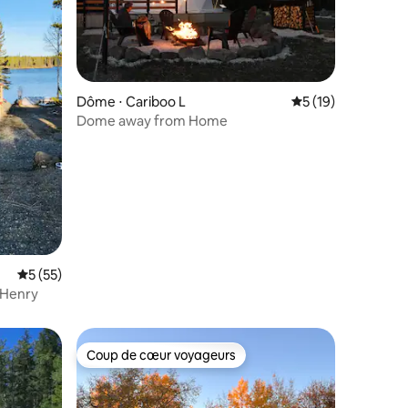
Dôme ⋅ Cariboo L
Évaluation moyenne
5 (19)
Dome away from Home
Évaluation moyenne sur la base de 55 commentaires : 5 sur 5
5 (55)
ntaires : 4,98 sur 5
'Henry
Coup de cœur voyageurs
Coup de cœur voyageurs