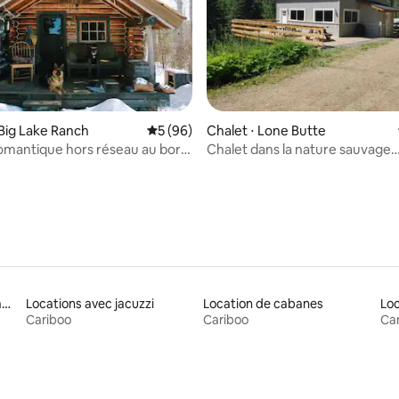
 la base de 43 commentaires : 4,98 sur 5
Big Lake Ranch
Évaluation moyenne sur la base de 96 com
5 (96)
Chalet ⋅ Lone Butte
omantique hors réseau au bord
Chalet dans la nature sauvage
pheim
d'Interlakes
Locations adaptées aux familles
Locations avec jacuzzi
Location de cabanes
Cariboo
Cariboo
Ca