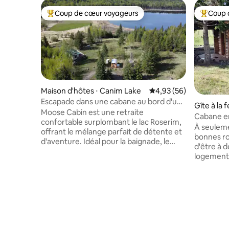
Coup de cœur voyageurs
Coup 
Coups de cœur voyageurs les plus appréciés
Coups de
Maison d'hôtes ⋅ Canim Lake
Évaluation moyenne sur
4,93 (56)
Escapade dans une cabane au bord d'un
Gîte à la 
lac avec WHOKA
Moose Cabin est une retraite
e
Cabane en
confortable surplombant le lac Roserim,
avec cano
À seuleme
offrant le mélange parfait de détente et
bonnes ro
d'aventure. Idéal pour la baignade, le
d'être à d
kayak, la pêche et l'observation des
logement 
oiseaux, il offre également un accès à
200 acres, 
des destinations de pêche sur glace et à
ville à pr
de nombreux sentiers de motoneige.
base. À 45
Situés sur une ferme en activité avec des
toutes l
moutons, des chèvres, des poulets et
privé, au 
une faune amicale, les voyageurs
sympathiq
peuvent profiter des couchers de soleil
2 cabanes,
et des soirées douillettes près du feu, et