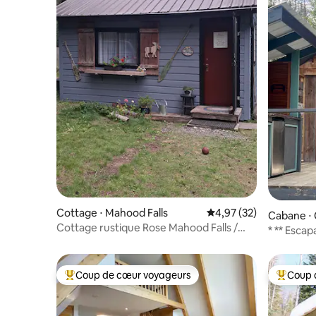
Cottage ⋅ Mahood Falls
Évaluation moyenne su
4,97 (32)
Cabane ⋅ 
Cottage rustique Rose Mahood Falls /
* ** Escap
Canim Lake, Colombie-Britannique
Coup de cœur voyageurs
Coup 
Coups de cœur voyageurs les plus appréciés
Coups de