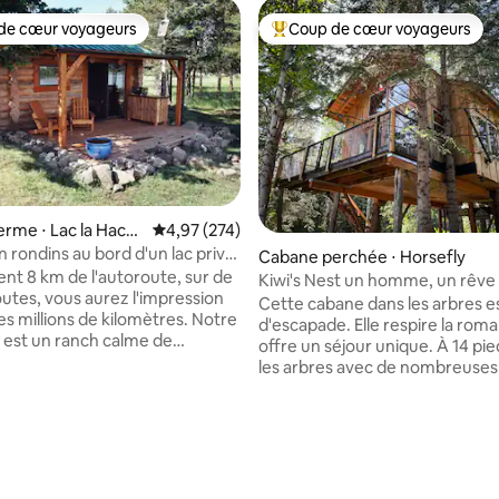
de cœur voyageurs
Coup de cœur voyageurs
 cœur voyageurs les plus appréciés
Coups de cœur voyageurs les p
 la base de 56 commentaires : 4,93 sur 5
ferme ⋅ Lac la Hach
Évaluation moyenne sur la base de 274 commen
4,97 (274)
 rondins au bord d'un lac privé
Cabane perchée ⋅ Horsefly
ë et kayaks
nt 8 km de l'autoroute, sur de
Kiwi's Nest un homme, un rêve
utes, vous aurez l'impression
Cette cabane dans les arbres e
es millions de kilomètres. Notre
d'escapade. Elle respire la rom
est un ranch calme de
offre un séjour unique. À 14 pi
dans un paradis naturel. Petite
les arbres avec de nombreuses
oximité pour les produits de
et de beaux boiseries, vous do
 min de 2 grandes villes avec
comme jamais auparavant. Profitez d'un
es commodités. Complètement
café dans les arbres avec les oi
bord de l'eau avec du bétail très
Jetez un coup d'œil par-dessus
ue sur place. Avec seulement
de votre café et regardez en b
 à 80 m l'une de l'autre,
voir le cerf qui broute les champs. 