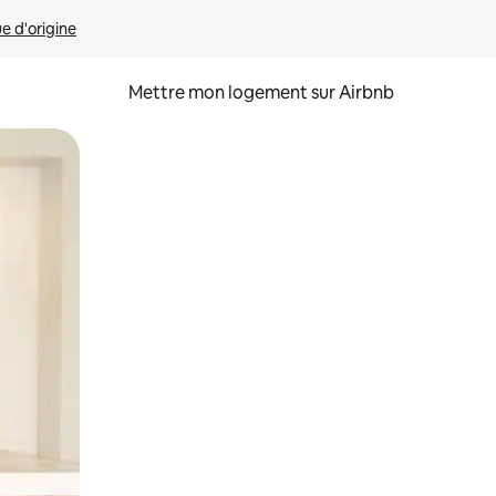
ue d'origine
Mettre mon logement sur Airbnb
sant glisser.