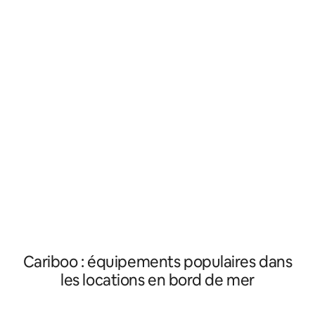
avec toutes les c
des moutons, des chèvres, des poulets
Complètement priv
et une faune amicale, les voyageurs
avec du bétail trè
peuvent profiter des couchers de soleil
place. Avec seule
et des soirées douillettes près du feu, et
80 m l'une de l'aut
explorer les cascades voisines, les plages
propre petit monde. Ou des vac
de sable fin et les innombrables
entre amis, organ
aventures en plein air. Moose Cabin est
réunion de famille ! Si vous louez 
un véritable havre de paix pour les
deux cabanes, nou
amoureux de la nature.
VR/tentes avec vo
prix modique.
Cariboo : équipements populaires dans
les locations en bord de mer