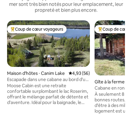
mer sont très bien notés pour leur emplacement, leur
propreté et bien plus encore.
Coup de cœur voyageurs
Coup de cœur 
Coups de cœur voyageurs les plus appréciés
Coups de cœur vo
Maison d'hôtes ⋅ Canim Lake
Évaluation moyenne sur la base
4,93 (56)
Escapade dans une cabane au bord d'un
Gîte à la ferme ⋅ L
lac avec WHOKA
Moose Cabin est une retraite
e
Cabane en rondins 
confortable surplombant le lac Roserim,
avec canoë et kay
À seulement 8 km 
offrant le mélange parfait de détente et
bonnes routes, vo
d'aventure. Idéal pour la baignade, le
d'être à des milli
kayak, la pêche et l'observation des
logement est un r
oiseaux, il offre également un accès à
200 acres, dans un
des destinations de pêche sur glace et à
Petite ville à prox
de nombreux sentiers de motoneige.
de base. À 45 min 
Situés sur une ferme en activité avec