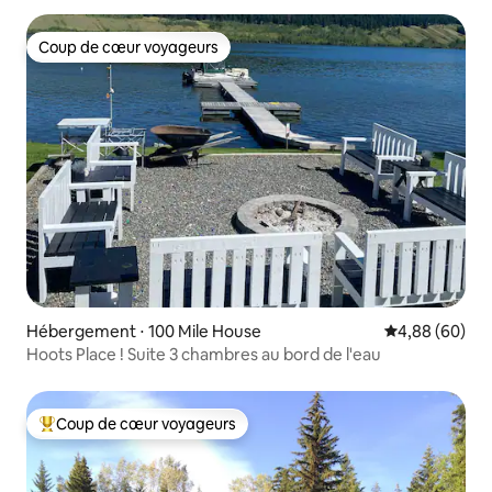
Coup de cœur voyageurs
Coup de cœur voyageurs
Hébergement ⋅ 100 Mile House
Évaluation mo
4,88 (60)
Hoots Place ! Suite 3 chambres au bord de l'eau
Coup de cœur voyageurs
Coups de cœur voyageurs les plus appréciés