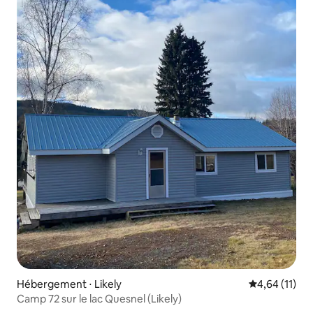
Hébergement ⋅ Likely
Évaluation mo
4,64 (11)
Camp 72 sur le lac Quesnel (Likely)