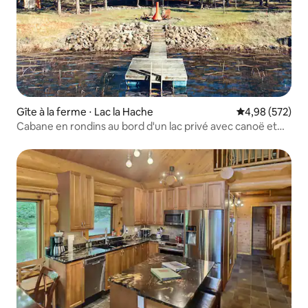
Gîte à la ferme ⋅ Lac la Hache
Évaluation moy
4,98 (572)
Cabane en rondins au bord d'un lac privé avec canoë et
kayaks