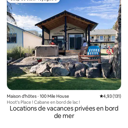
Coup de cœur voyageurs
Maison d'hôtes ⋅ 100 Mile House
Évaluation moy
4,93 (131)
Hoot's Place ! Cabane en bord de lac !
Locations de vacances privées en bord
de mer