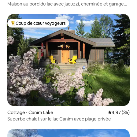
Maison au bord du lac avec jacuzzi, cheminée et garage
chauffé
Coup de cœur voyageurs
Coups de cœur voyageurs les plus appréciés
Cottage ⋅ Canim Lake
Évaluation mo
4,97 (35)
Superbe chalet sur le lac Canim avec plage privée