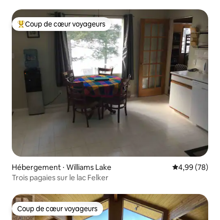
Coup de cœur voyageurs
Coups de cœur voyageurs les plus appréciés
Hébergement ⋅ Williams Lake
Évaluation mo
4,99 (78)
Trois pagaies sur le lac Felker
Coup de cœur voyageurs
Coup de cœur voyageurs