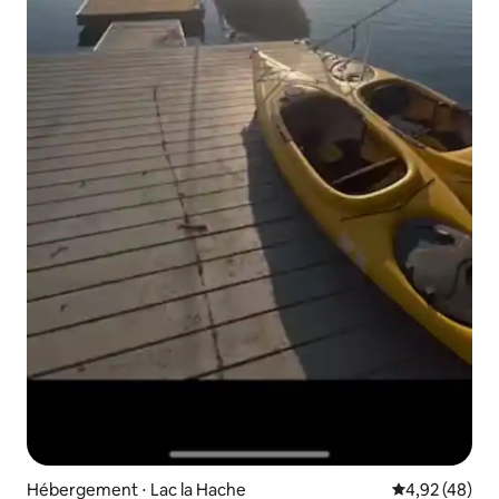
Hébergement ⋅ Lac la Hache
Évaluation mo
4,92 (48)