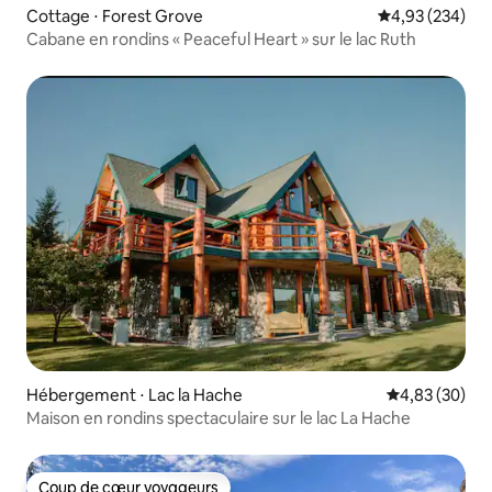
Cottage ⋅ Forest Grove
Évaluation moy
4,93 (234)
Cabane en rondins « Peaceful Heart » sur le lac Ruth
Hébergement ⋅ Lac la Hache
Évaluation mo
4,83 (30)
Maison en rondins spectaculaire sur le lac La Hache
Coup de cœur voyageurs