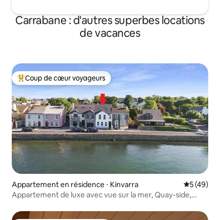
Carrabane : d'autres superbes locations
de vacances
Coup de cœur voyageurs
Coups de cœur voyageurs les plus appréciés
Appartement en résidence ⋅ Kinvarra
Évaluation
5 (49)
Appartement de luxe avec vue sur la mer, Quay-side,
Kinvara