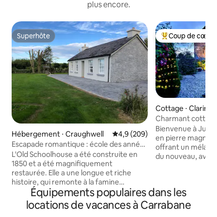
plus encore.
Superhôte
Coup de cœur 
Superhôte
Coups de cœur vo
Cottage ⋅ Clarinbr
Charmant cottage 
Bienvenue à Julia'
Hébergement ⋅ Craughwell
Évaluation moyenne sur la base
4,9 (209)
en pierre magnifi
Escapade romantique : école des années
offrant un mélange
1850
L'Old Schoolhouse a été construite en
du nouveau, avec
1850 et a été magnifiquement
modernes. Parfait
restaurée. Elle a une longue et riche
explorer les mervei
histoire, qui remonte à la famine
Way. Le chalet est
Équipements populaires dans les
irlandaise. Mon père est allé à l'école ici,
Clarinbridge célèbr
nous y avons vécu en famille en
l'huître et des res
locations de vacances à Carrabane
grandissant et je voulais partager une
gastronomiques, y