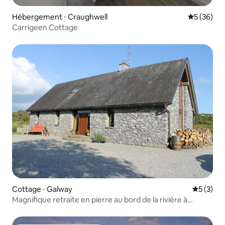
Hébergement ⋅ Craughwell
Évaluation
5 (36)
Carrigeen Cottage
Cottage ⋅ Galway
Évaluatio
5 (3)
Magnifique retraite en pierre au bord de la rivière à
Galway