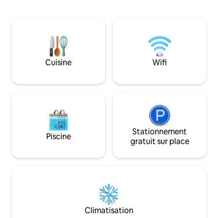
partie de l'histoire du bâtiment avec les
Burke's Pub et le 
visiteurs. Il a été mis à jour avec une
emplacement idéal 
connexion Internet rapide (150 Mo) en
de Galway, la bea
fibre optique, et il est très confortable et
Connemara, le Bur
chaleureux. Nous venons d'ajouter un
souffle dans le co
espace de travail moderne et privé à
majestueuses fala
l'extérieur pour le télétravail : Internet
Cuisine
Wifi
rapide, privé, moniteurs, idéal pour les
appels Zoom !
Stationnement
Piscine
gratuit sur place
Climatisation