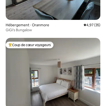
Hébergement ⋅ Oranmore
Évaluation mo
4,97 (35)
GiGi's Bungalow
Coup de cœur voyageurs
Coups de cœur voyageurs les plus appréciés