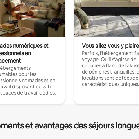
des numériques et
Vous allez vous y plaire
essionnels en
Parfois, l'hébergement fai
voyage. Qu'il s'agisse de
acement
cabanes à flanc de falais
hébergements
de péniches tranquilles, 
rtables pour les
locations sont dotées de
ssionnels nomades et en
caractéristiques uniques
ravail disposant du wifi
espaces de travail dédiés.
ments et avantages des séjours longu