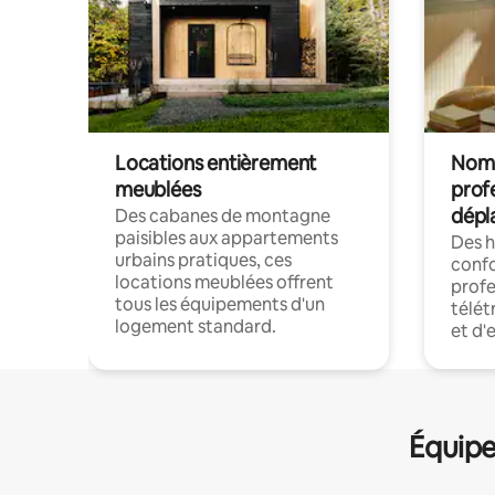
Locations entièrement
Noma
meublées
prof
dépl
Des cabanes de montagne
paisibles aux appartements
Des 
urbains pratiques, ces
confo
locations meublées offrent
profe
tous les équipements d'un
télét
logement standard.
et d'
Équipe