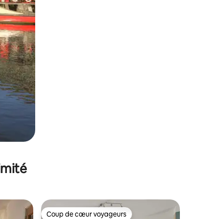
imité
Coup de cœur voyageurs
lus appréciés
Coup de cœur voyageurs