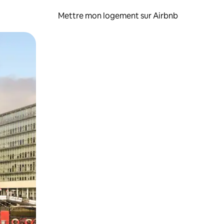
Mettre mon logement sur Airbnb
sant glisser.