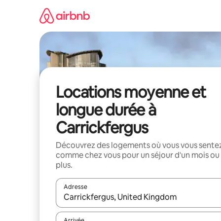
Aller
directement
au
contenu
Locations moyenne et
longue durée à
Carrickfergus
Découvrez des logements où vous vous sente
comme chez vous pour un séjour d'un mois ou
plus.
Adresse
Lorsque les résultats s'affichent, utilisez les flèc
Arrivée