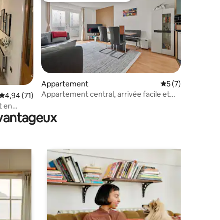
mmentaires : 5 sur 5
Appartement
Évaluation moyenn
5 (7)
Appartement central, arrivée facile et
Évaluation moyenne sur la base de 71 commentaires : 4,94 sur 5
4,94 (71)
emplacement accessible à pied
t en
avantageux