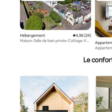
Hébergement
Évaluation moyenne sur
4,96 (24)
Maison-Salle de bain privée-Cottage-Vue
Apparte
mer-Two Be
Appartem
incroyabl
Le confor