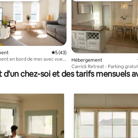
 la base de 24 commentaires : 4,96 sur 5
ment
Évaluation moyenne sur la base de 43 co
5 (43)
ent en bord de mer avec vue
Hébergement
e
Carrick Retreat - Parking gratui
t d'un chez-soi et des tarifs mensuels 
dehors de la rue