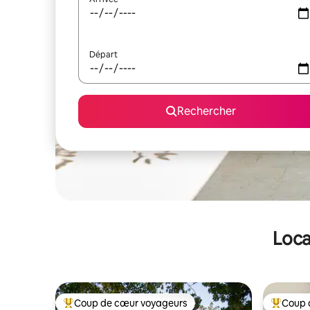
Départ
Rechercher
Loca
Coup de cœur voyageurs
Coup 
Coups de cœur voyageurs les plus appréciés
Coups de