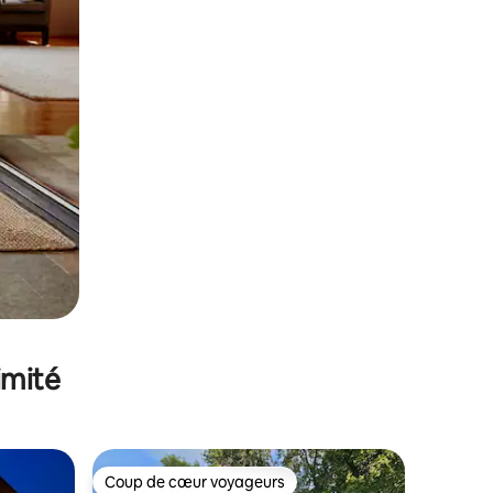
imité
Coup de cœur voyageurs
lus appréciés
Coup de cœur voyageurs