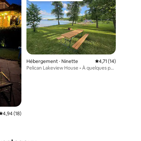
Hébergement ⋅ Ninette
Évaluation moyenne s
4,71 (14)
Pelican Lakeview House • À quelques pas
du lac
taires : 4,98 sur 5
Évaluation moyenne sur la base de 18 commentaires : 4,94 sur 5
4,94 (18)