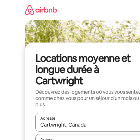
Aller
directement
au
contenu
Locations moyenne et
longue durée à
Cartwright
Découvrez des logements où vous vous sente
comme chez vous pour un séjour d'un mois ou
plus.
Adresse
Lorsque les résultats s'affichent, utilisez les flèc
Arrivée