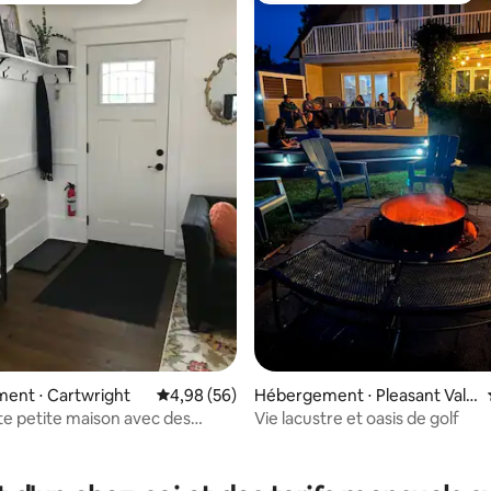
ent ⋅ Cartwright
Évaluation moyenne sur la base de 56 commen
4,98 (56)
Hébergement ⋅ Pleasant Valle
y
e petite maison avec des
Vie lacustre et oasis de golf
nts modernes
 la base de 191 commentaires : 4,98 sur 5