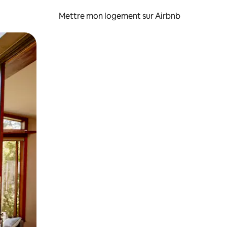
Mettre mon logement sur Airbnb
sant glisser.