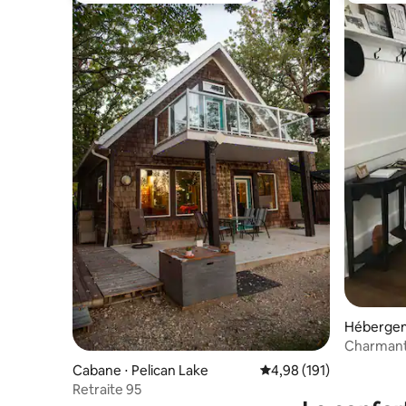
Hébergem
Charmant
équipeme
Cabane ⋅ Pelican Lake
Évaluation moyenne sur
4,98 (191)
Retraite 95