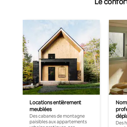
Le confor
Locations entièrement
Noma
meublées
prof
dépl
Des cabanes de montagne
paisibles aux appartements
Des 