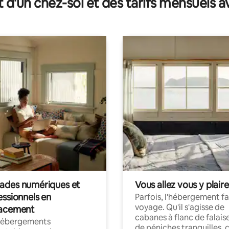
t d'un chez-soi et des tarifs mensuels 
des numériques et
Vous allez vous y plaire
essionnels en
Parfois, l'hébergement fai
voyage. Qu'il s'agisse de
acement
cabanes à flanc de falais
hébergements
de péniches tranquilles, 