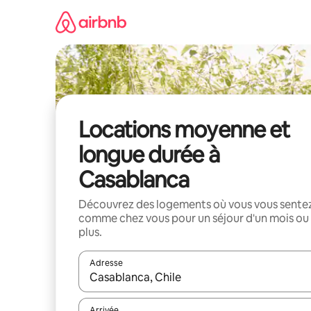
Aller
directement
au
contenu
Locations moyenne et
longue durée à
Casablanca
Découvrez des logements où vous vous sente
comme chez vous pour un séjour d'un mois ou
plus.
Adresse
Lorsque les résultats s'affichent, utilisez les flèc
Arrivée