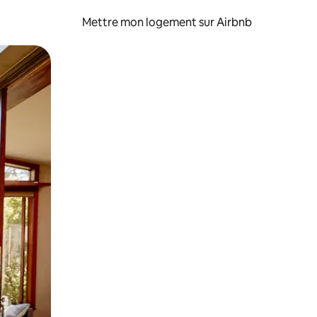
Mettre mon logement sur Airbnb
sant glisser.