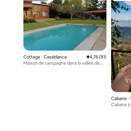
Cottage ⋅ Casablanca
Évaluation moyenne su
4,76 (91)
Maison de campagne dans la vallée de
Casablanca
Cabane ⋅ 
Cabane à 
imprenabl