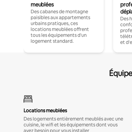
meublées
prof
dépl
Des cabanes de montagne
paisibles aux appartements
Des 
urbains pratiques, ces
confo
locations meublées offrent
profe
tous les équipements d'un
télét
logement standard.
et d'
Équipe
Locations meublées
Des logements entièrement meublés avec une
cuisine, le wifi et les équipements dont vous
avez besoin pour vous installer