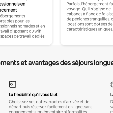
essionnels en
Parfois, l'hébergement fai
voyage. Qu'il s'agisse de
acement
cabanes à flanc de falais
hébergements
de péniches tranquilles, 
rtables pour les
locations sont dotées de
ssionnels nomades et en
caractéristiques uniques
ravail disposant du wifi
espaces de travail dédiés.
ments et avantages des séjours longu
La flexibilité qu'il vous faut
L
Choisissez vos dates exactes d'arrivée et de
D
départ puis réservez facilement en ligne, sans
v
engagement supplémentaire ni formalités
m