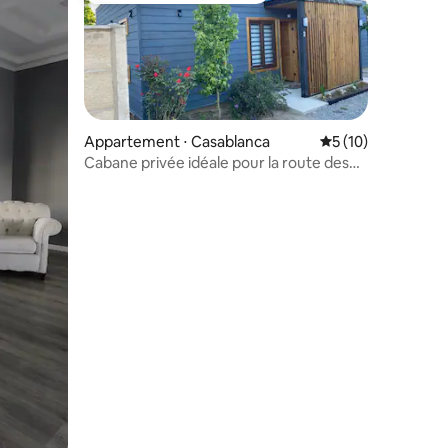
Appartement ⋅ Casablanca
Évaluation moyenne
5 (10)
Cabane privée idéale pour la route des
vins
mmentaires : 5 sur 5