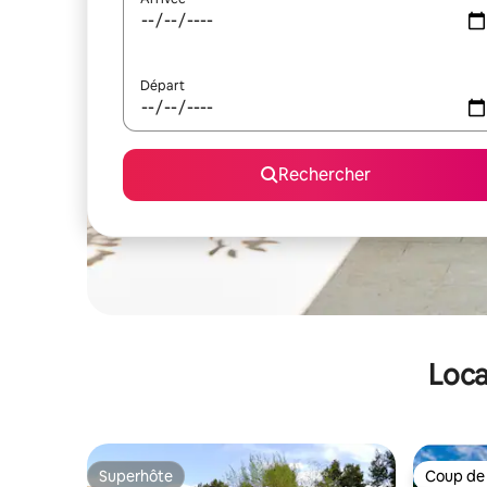
Départ
Rechercher
Loca
Superhôte
Coup de
Superhôte
Coup de